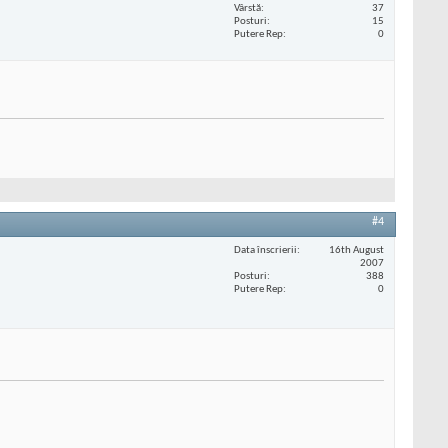
Vârstă
37
Posturi
15
Putere Rep
0
#4
Data înscrierii
16th August
2007
Posturi
388
Putere Rep
0