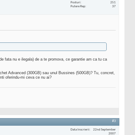
Posturi
251
Putere Rep
37
 de fata nu e ilegala) de a te promova, ce garantie am ca tu ca
 pachet Advanced (300GB) sau unul Bussines (500GB)? Tu, concret,
inti oferindu-mi ceva ce nu ai?
#3
Data înscrierii
22nd September
2007