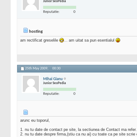
Junior SeoPedia
Reputatie:
0
hosting
am rectificat greselile
... am uitat sa pun esentialul
25th May 2009,
00:30
Mihai Gianu
Junior SeoPedia
Reputatie:
0
arunc eu toporul,
1. nu tu date de contact pe site, la sectiunea de Contact ma refer.
2. nu tu date despre firma,(stiu ca nu ai) cu toate ca pe site scrie