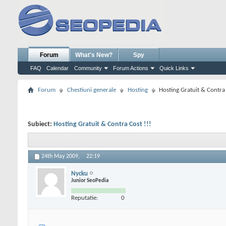
Forum
What's New?
Spy
FAQ
Calendar
Community
Forum Actions
Quick Links
Forum
Chestiuni generale
Hosting
Hosting Gratuit & Contra 
Subiect:
Hosting Gratuit & Contra Cost !!!
24th May 2009,
22:19
Nycku
Junior SeoPedia
Reputatie:
0