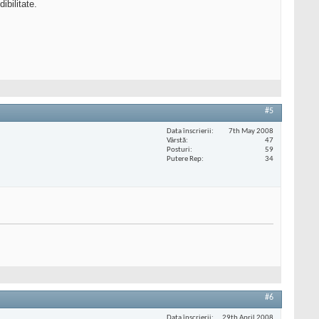
ibilitate.
#5
Data înscrierii
7th May 2008
Vârstă
47
Posturi
59
Putere Rep
34
#6
Data înscrierii
29th April 2008