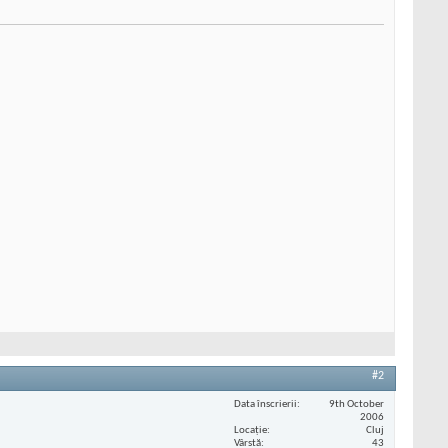
#2
Data înscrierii
9th October
2006
Locaţie
Cluj
Vârstă
43