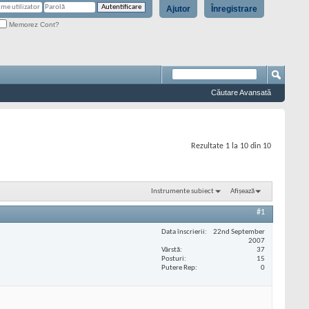
Ajutor
Înregistrare
Memorez Cont?
Căutare Avansată
Rezultate 1 la 10 din 10
Instrumente subiect
Afișează
#1
Data înscrierii
22nd September
2007
Vârstă
37
Posturi
15
Putere Rep
0