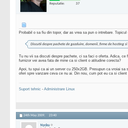
Reputatie:
37
Probabil o sa fiu din topor, dar as vrea sa pun o intrebare. Topicu
Discutii despre pachete de gazduire, domenii, firme de hosting si
Tu nu vii sa discuti despre pachete, ci sa faci o oferta. Adica, c
furnizor vei avea fata de mine ca si client o atitudine corecta?
Apoi, tu spui ca ai un server cu 250x2GB. Presupun ca vroiai sa 
oferi spre vanzare ceva ce nu ai. Din nou, cum pot eu ca si client 
Suport tehnic
-
Administrare Linux
24th May 2009,
23:40
Nycku