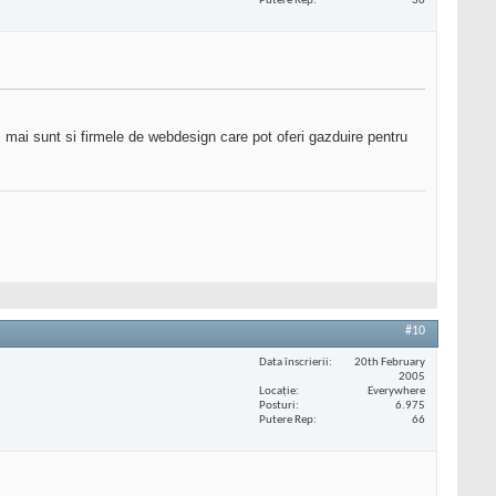
Putere Rep
36
 mai sunt si firmele de webdesign care pot oferi gazduire pentru
#10
Data înscrierii
20th February
2005
Locaţie
Everywhere
Posturi
6.975
Putere Rep
66