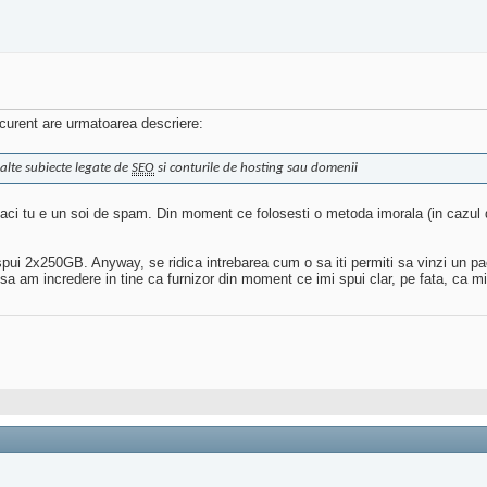
l curent are urmatoarea descriere:
 alte subiecte legate de
SEO
si conturile de hosting sau domenii
e faci tu e un soi de spam. Din moment ce folosesti o metoda imorala (in cazul
spui 2x250GB. Anyway, se ridica intrebarea cum o sa iti permiti sa vinzi un
sa am incredere in tine ca furnizor din moment ce imi spui clar, pe fata, ca m