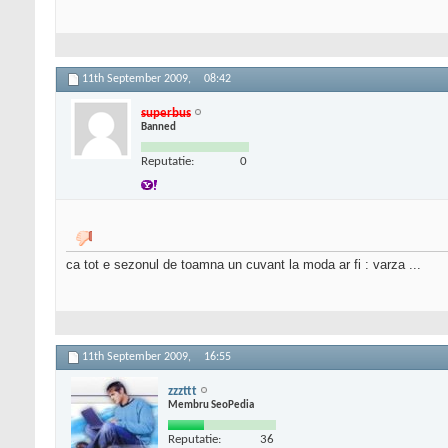
11th September 2009,
08:42
superbus
Banned
Reputatie:
0
ca tot e sezonul de toamna un cuvant la moda ar fi : varza ...
11th September 2009,
16:55
zzzttt
Membru SeoPedia
Reputatie:
36