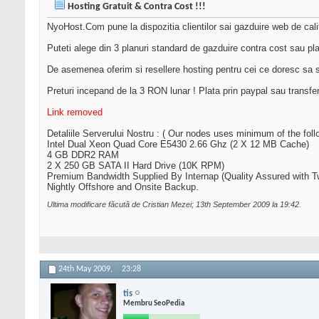
Hosting Gratuit & Contra Cost !!!
NyoHost.Com pune la dispozitia clientilor sai gazduire web de cal
Puteti alege din 3 planuri standard de gazduire contra cost sau pla
De asemenea oferim si resellere hosting pentru cei ce doresc sa s
Preturi incepand de la 3 RON lunar ! Plata prin paypal sau transfer
Link removed
Detaliile Serverului Nostru : ( Our nodes uses minimum of the foll
Intel Dual Xeon Quad Core E5430 2.66 Ghz (2 X 12 MB Cache)
4 GB DDR2 RAM
2 X 250 GB SATA II Hard Drive (10K RPM)
Premium Bandwidth Supplied By Internap (Quality Assured with 
Nightly Offshore and Onsite Backup.
Ultima modificare făcută de Cristian Mezei; 13th September 2009 la
19:42
.
24th May 2009,
23:28
tis
Membru SeoPedia