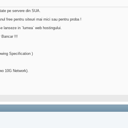
itate pe servere din SUA.
nul free pentru siteuri mai mici sau pentru proba !
e lanseze in `lumea` web hostingului.
 Bancar !!!
owing Specification )
Two 10G Network).