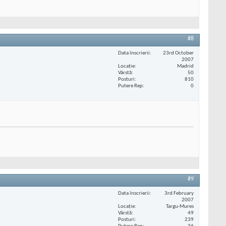
#8
Data înscrierii
23rd October
2007
Locaţie
Madrid
Vârstă
50
Posturi
810
Putere Rep
0
#9
Data înscrierii
3rd February
2007
Locaţie
Targu-Mures
Vârstă
49
Posturi
239