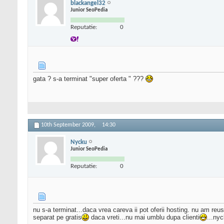
blackangel32
Junior SeoPedia
Reputatie:
0
gata ? s-a terminat "super oferta " ???
10th September 2009,
14:30
Nycku
Junior SeoPedia
Reputatie:
0
nu s-a terminat...daca vrea careva ii pot oferii hosting. nu am reusi
separat pe gratis
daca vreti...nu mai umblu dupa clienti
...ny