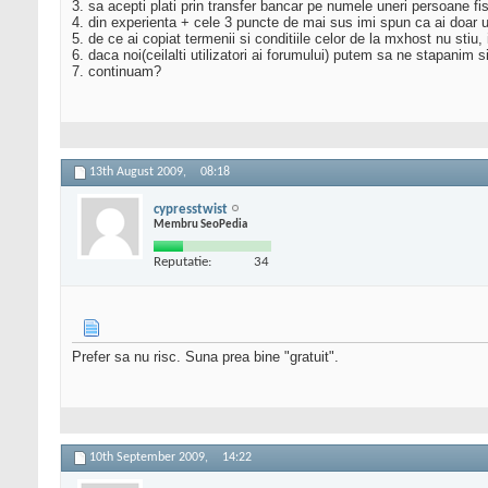
3. sa acepti plati prin transfer bancar pe numele uneri persoane fisi
4. din experienta + cele 3 puncte de mai sus imi spun ca ai doar un
5. de ce ai copiat termenii si conditiile celor de la mxhost nu stiu, 
6. daca noi(ceilalti utilizatori ai forumului) putem sa ne stapanim 
7. continuam?
13th August 2009,
08:18
cypresstwist
Membru SeoPedia
Reputatie:
34
Prefer sa nu risc. Suna prea bine "gratuit".
10th September 2009,
14:22