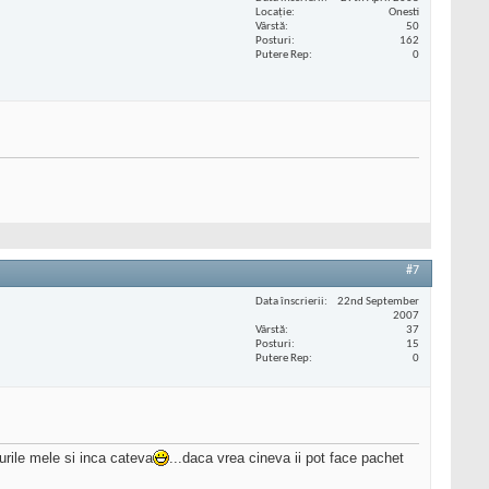
Locaţie
Onesti
Vârstă
50
Posturi
162
Putere Rep
0
#7
Data înscrierii
22nd September
2007
Vârstă
37
Posturi
15
Putere Rep
0
eurile mele si inca cateva
...daca vrea cineva ii pot face pachet