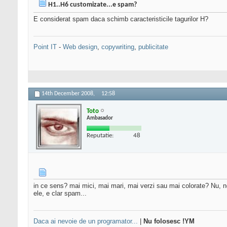
H1..H6 customizate...e spam?
E considerat spam daca schimb caracteristicile tagurilor H?
Point IT
-
Web design
,
copywriting
,
publicitate
14th December 2008,
12:58
Toto
Ambasador
Reputatie:
48
in ce sens? mai mici, mai mari, mai verzi sau mai colorate? Nu, n
ele, e clar spam...
Daca ai nevoie de un programator...
|
Nu folosesc !YM