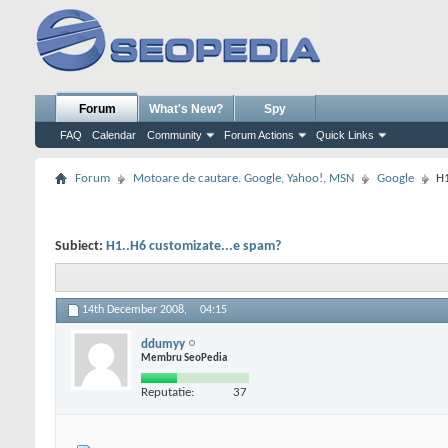
Forum
What's New?
Spy
FAQ
Calendar
Community
Forum Actions
Quick Links
Forum
Motoare de cautare. Google, Yahoo!, MSN
Google
H1
Subiect:
H1..H6 customizate...e spam?
14th December 2008,
04:15
ddumyy
Membru SeoPedia
Reputatie:
37