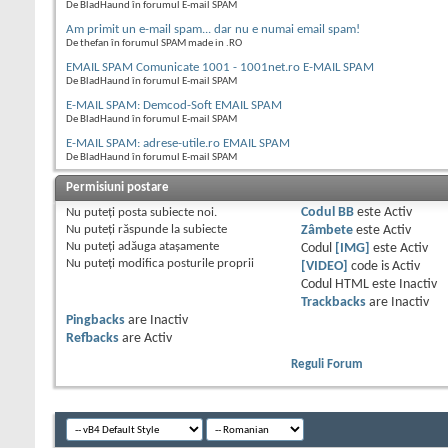
De BladHaund în forumul E-mail SPAM
Am primit un e-mail spam... dar nu e numai email spam!
De thefan în forumul SPAM made in .RO
EMAIL SPAM Comunicate 1001 - 1001net.ro E-MAIL SPAM
De BladHaund în forumul E-mail SPAM
E-MAIL SPAM: Demcod-Soft EMAIL SPAM
De BladHaund în forumul E-mail SPAM
E-MAIL SPAM: adrese-utile.ro EMAIL SPAM
De BladHaund în forumul E-mail SPAM
Permisiuni postare
Nu puteţi
posta subiecte noi.
Codul BB
este
Activ
Nu puteţi
răspunde la subiecte
Zâmbete
este
Activ
Nu puteţi
adăuga ataşamente
Codul
[IMG]
este
Activ
Nu puteţi
modifica posturile proprii
[VIDEO]
code is
Activ
Codul HTML este
Inactiv
Trackbacks
are
Inactiv
Pingbacks
are
Inactiv
Refbacks
are
Activ
Reguli Forum