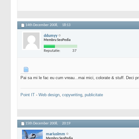
14th December 2008,
18:13
ddumyy
Membru SeoPedia
Reputatie:
37
Pai sa mi le fac eu cum vreau...mai mici, colorate & stuff. Deci p
Point IT
-
Web design
,
copywriting
,
publicitate
15th December 2008,
20:19
mariuslmm
Membru SeoPedia