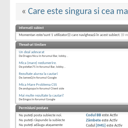
«
Care este singura si cea 
Informații subiect
Momentan este/sunt 1 utilizator(i) care navighează în acest subiect.
(0 m
Thread-uri Similare
Un deal adevarat
De Dragos Nicu în forumul Bar, lobby...
Mica (mare) nedumerire.
De pstefan75 în forumul Bar, lobby...
Rezultate aiurea la cautari
De JamesQ în forumul Google
Mica Mare Problema CSS
De andypopa în forumul Client side
Mai multe rezultate la cautari!
De Emgos în forumul Google
Permisiuni postare
Nu puteţi
posta subiecte noi.
Codul BB
este
Activ
Nu puteţi
răspunde la subiecte
Zâmbete
este
Activ
Nu puteţi
adăuga ataşamente
Codul
[IMG]
este
Activ