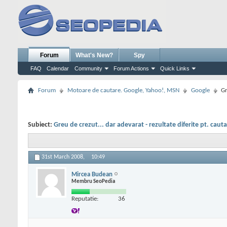
Forum
What's New?
Spy
FAQ
Calendar
Community
Forum Actions
Quick Links
Forum
Motoare de cautare. Google, Yahoo!, MSN
Google
Gr
Subiect:
Greu de crezut... dar adevarat - rezultate diferite pt. caut
31st March 2008,
10:49
Mircea Budean
Membru SeoPedia
Reputatie:
36