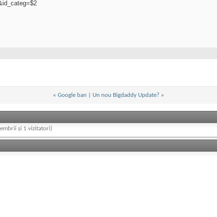
1&id_categ=$2
«
Google ban
|
Un nou Bigdaddy Update?
»
embrii și 1 vizitatori)