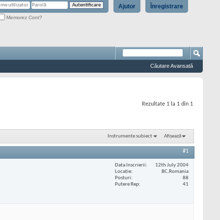
Ajutor
Înregistrare
Memorez Cont?
Căutare Avansată
Rezultate 1 la 1 din 1
Instrumente subiect
Afișează
#1
Data înscrierii
12th July 2004
Locaţie
BC,Romania
Posturi
88
Putere Rep
41