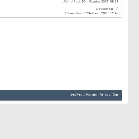
Ultimul Post:
30th October 2007,
08:29
Răspunsuri:
6
Ultimul Post:
19th March 2005,
12:45
SeoPedia Forum
Arhivă
Sus