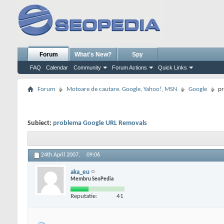
Forum
What's New?
Spy
FAQ
Calendar
Community
Forum Actions
Quick Links
Forum
Motoare de cautare. Google, Yahoo!, MSN
Google
pr
Subiect:
problema Google URL Removals
24th April 2007,
09:06
aka_eu
Membru SeoPedia
Reputatie:
41