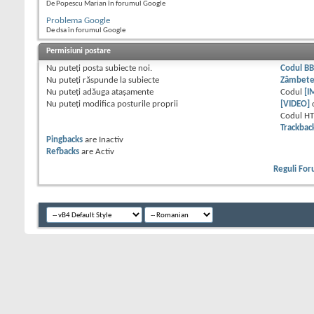
De Popescu Marian în forumul Google
Problema Google
De dsa în forumul Google
Permisiuni postare
Nu puteţi
posta subiecte noi.
Codul B
Nu puteţi
răspunde la subiecte
Zâmbet
Nu puteţi
adăuga ataşamente
Codul
[I
Nu puteţi
modifica posturile proprii
[VIDEO]
Codul H
Trackbac
Pingbacks
are
Inactiv
Refbacks
are
Activ
Reguli Fo