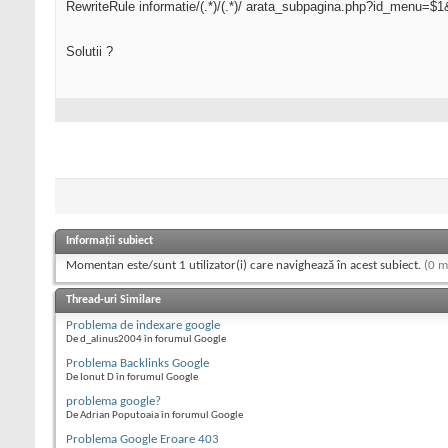
RewriteRule informatie/(.*)/(.*)/ arata_subpagina.php?id_menu=$
Solutii ?
Informații subiect
Momentan este/sunt 1 utilizator(i) care navighează în acest subiect.
(0 m
Thread-uri Similare
Problema de indexare google
De d_alinus2004 în forumul Google
Problema Backlinks Google
De Ionut D în forumul Google
problema google?
De Adrian Poputoaia în forumul Google
Problema Google Eroare 403