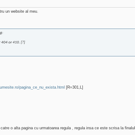
tru un website al meu.
g:
 404 or 410. [?]
numesite.ro/pagina_ce_nu_exista.html
[R=301,L]
catre o alta pagina cu urmatoarea regula , regula insa ce este scrisa la finalu