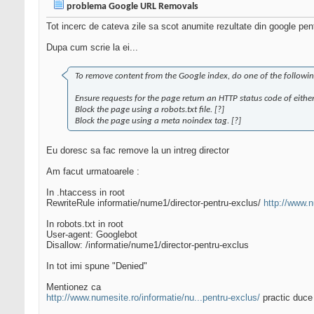
problema Google URL Removals
Tot incerc de cateva zile sa scot anumite rezultate din google pen
Dupa cum scrie la ei...
To remove content from the Google index, do one of the followin
Ensure requests for the page return an HTTP status code of either
Block the page using a robots.txt file. [?]
Block the page using a meta noindex tag. [?]
Eu doresc sa fac remove la un intreg director
Am facut urmatoarele :
In .htaccess in root
RewriteRule informatie/nume1/director-pentru-exclus/
http://www.
In robots.txt in root
User-agent: Googlebot
Disallow: /informatie/nume1/director-pentru-exclus
In tot imi spune "Denied"
Mentionez ca
http://www.numesite.ro/informatie/nu...pentru-exclus/
practic duce 