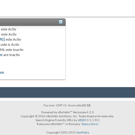
B
este
Activ
e
este
Activ
MG]
este
Activ
code is
Activ
TML este
Inactiv
ks
are
Inactiv
rum
Fus orar: GMT +3. Acum este
02:58
.
Powered by vBulletin™ Versiunea 4.2.0
Copyright © 2026 vBulletin Solutions, Inc. Toate drepturile rezervate.
Search Engine Friendly URLs by
vBSEO
3.5.1 PL1
Traducere vBulletin™ in Romana:
Teascu Dorin
Copyright 2002-2015
SeoPedia