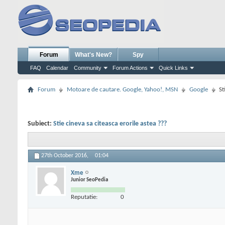
Forum
What's New?
Spy
FAQ
Calendar
Community
Forum Actions
Quick Links
Forum
Motoare de cautare. Google, Yahoo!, MSN
Google
St
Subiect:
Stie cineva sa citeasca erorile astea ???
27th October 2016,
01:04
Xme
Junior SeoPedia
Reputatie:
0