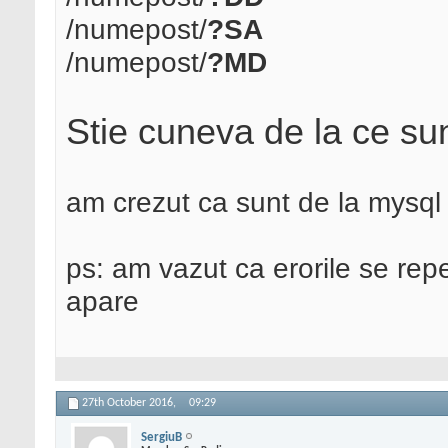
/numepost/
?SA
/numepost/
?MD
Stie cuneva de la ce sun
am crezut ca sunt de la mysql 
ps: am vazut ca erorile se repe
apare
27th October 2016,
09:29
SergiuB