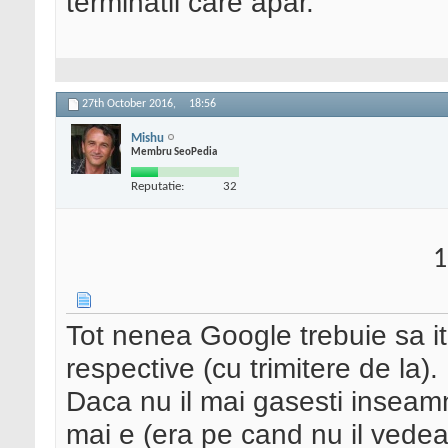
terminatii care apar.
27th October 2016,
18:56
Mishu
Membru SeoPedia
Reputatie:
32
1
Tot nenea Google trebuie sa it
respective (cu trimitere de la). I
Daca nu il mai gasesti inseamn
mai e (era pe cand nu il vedeai,