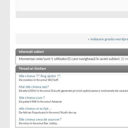
«
Indexare gresita wordpr
Informații subiect
Momentan este/sunt 1 utilizator(i) care navighează în acest subiect.
(0 m
Thread-uri Similare
Stie cineva !?! Rog ajutor !!!
De voodoo în forumul SEO Soft
Mai stie cineva seo?
De edy12006 în forumul Discutii generale privind optimizarea si motoarele de cautar
Stie cineva cum ?
De palex1988 în forumul Adsense
stie cineva ce script ...
De Adrian Poputoaia în forumul Studii de caz
Stie cineva ceva de sourcer?
De misu în forumul Bar, lobby...