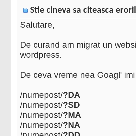
Stie cineva sa citeasca erori
Salutare,
De curand am migrat un websit
wordpress.
De ceva vreme nea Goagl' imi d
/numepost/
?DA
/numepost/
?SD
/numepost/
?MA
/numepost/
?NA
/numepost/
?DD