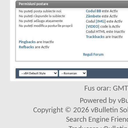
Permisiuni postare
Nu puteţi
posta subiecte noi.
Codul BB
este
Activ
Nu puteţi
răspunde la subiecte
Zâmbete
este
Activ
Nu puteţi
adăuga ataşamente
Codul
[IMG]
este
Activ
Nu puteţi
modifica posturile proprii
[VIDEO]
code is
Activ
Codul HTML este
Inactiv
Trackbacks
are
Inactiv
Pingbacks
are
Inactiv
Refbacks
are
Activ
Reguli Forum
Fus orar: GM
Powered by vBu
Copyright © 2026 vBulletin Solu
Search Engine Frien