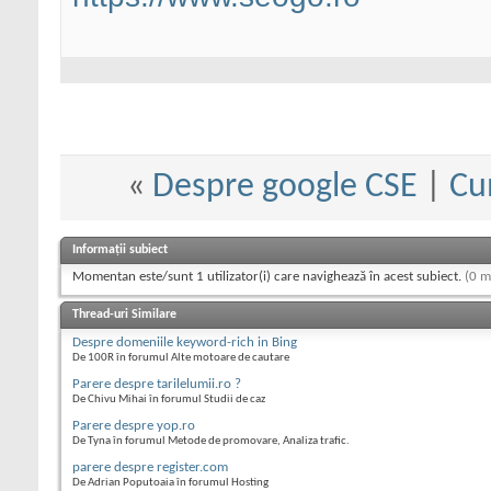
«
Despre google CSE
|
Cu
Informații subiect
Momentan este/sunt 1 utilizator(i) care navighează în acest subiect.
(0 m
Thread-uri Similare
Despre domeniile keyword-rich in Bing
De 100R în forumul Alte motoare de cautare
Parere despre tarilelumii.ro ?
De Chivu Mihai în forumul Studii de caz
Parere despre yop.ro
De Tyna în forumul Metode de promovare, Analiza trafic.
parere despre register.com
De Adrian Poputoaia în forumul Hosting