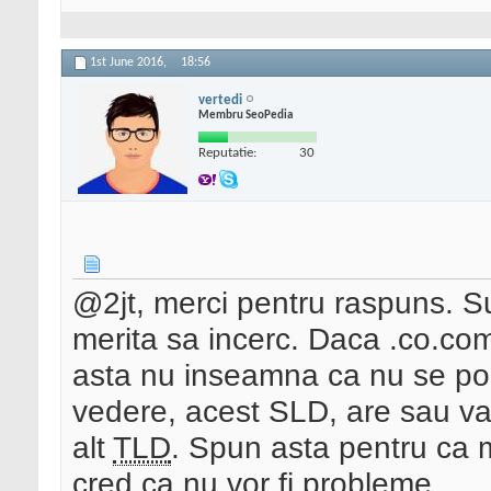
1st June 2016,
18:56
vertedi
Membru SeoPedia
Reputatie:
30
@2jt, merci pentru raspuns. Su
merita sa incerc. Daca .co.c
asta nu inseamna ca nu se po
vedere, acest SLD, are sau va 
alt
TLD
. Spun asta pentru ca 
cred ca nu vor fi probleme.