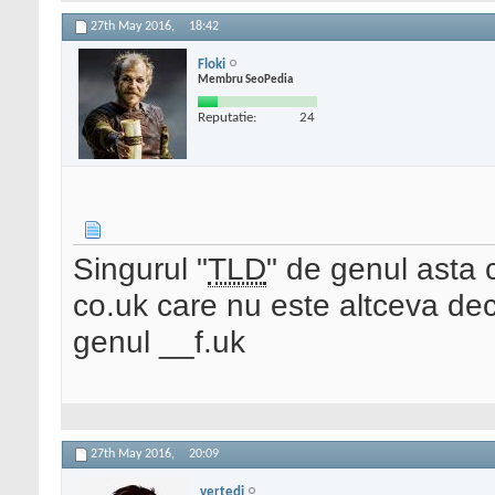
27th May 2016,
18:42
Floki
Membru SeoPedia
Reputatie:
24
Singurul "
TLD
" de genul asta c
co.uk care nu este altceva dec
genul __f.uk
27th May 2016,
20:09
vertedi