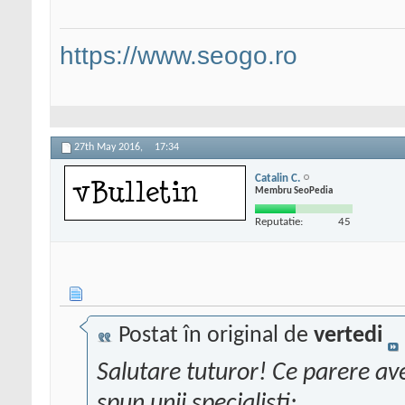
https://www.seogo.ro
27th May 2016,
17:34
Catalin C.
Membru SeoPedia
Reputatie:
45
Postat în original de
vertedi
Salutare tuturor! Ce parere av
spun unii specialisti: