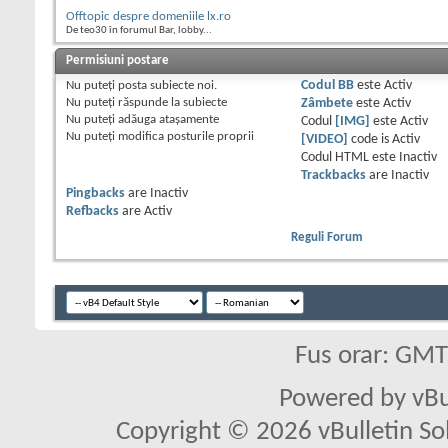
Offtopic despre domeniile lx.ro
De teo30 în forumul Bar, lobby...
Permisiuni postare
Nu puteţi
posta subiecte noi.
Codul BB
este
Activ
Nu puteţi
răspunde la subiecte
Zâmbete
este
Activ
Nu puteţi
adăuga ataşamente
Codul
[IMG]
este
Activ
Nu puteţi
modifica posturile proprii
[VIDEO]
code is
Activ
Codul HTML este
Inactiv
Trackbacks
are
Inactiv
Pingbacks
are
Inactiv
Refbacks
are
Activ
Reguli Forum
Fus orar: GM
Powered by vBu
Copyright © 2026 vBulletin Solu