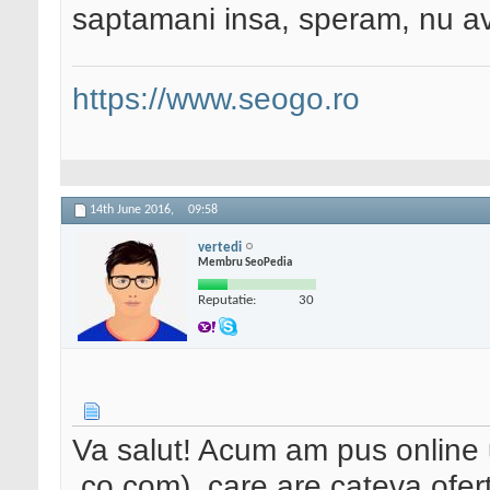
saptamani insa, speram, nu a
https://www.seogo.ro
14th June 2016,
09:58
vertedi
Membru SeoPedia
Reputatie:
30
Va salut! Acum am pus online
.co.com), care are cateva ofer