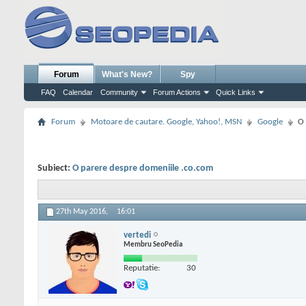
Forum
What's New?
Spy
FAQ
Calendar
Community
Forum Actions
Quick Links
Forum
Motoare de cautare. Google, Yahoo!, MSN
Google
O 
Subiect:
O parere despre domeniile .co.com
27th May 2016,
16:01
vertedi
Membru SeoPedia
Reputatie:
30