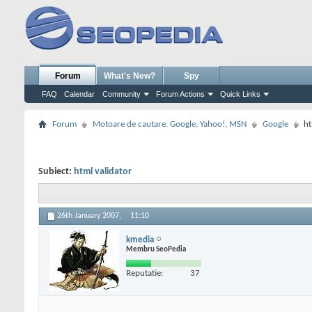
Forum
What's New?
Spy
FAQ
Calendar
Community
Forum Actions
Quick Links
Forum
Motoare de cautare. Google, Yahoo!, MSN
Google
ht
Subiect:
html validator
26th January 2007,
11:10
kmedia
Membru SeoPedia
Reputatie:
37