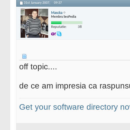
31st January 2007,
09:37
Mascka
Membru SeoPedia
Reputatie:
38
off topic....
de ce am impresia ca raspunsul
Get your software directory n