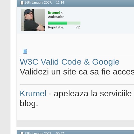
26th January 2007,
11:14
Krumel
Ambasador
Reputatie:
72
W3C Valid Code & Google
Validezi un site ca sa fie accesib
Krumel
- apeleaza la serviciile
blog.
27th January 2007,
00:37