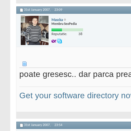
31st January 2007,
23:09
Mascka
Membru SeoPedia
Reputatie:
38
poate gresesc.. dar parca prea a
Get your software directory n
31st January 2007,
23:54