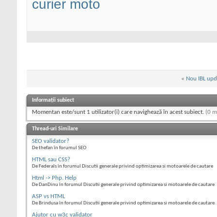
curier moto
«
Nou IBL upd
Informații subiect
Momentan este/sunt 1 utilizator(i) care navighează în acest subiect.
(0 m
Thread-uri Similare
SEO validator?
De thefan în forumul SEO
HTML sau CSS?
De Federals în forumul Discutii generale privind optimizarea si motoarele de cautare
Html -> Php. Help
De DanDinu în forumul Discutii generale privind optimizarea si motoarele de cautare
ASP vs HTML
De Brindusa în forumul Discutii generale privind optimizarea si motoarele de cautare
Ajutor cu w3c validator