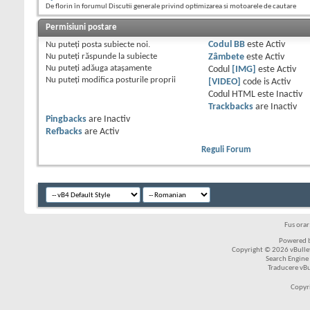
De florin în forumul Discutii generale privind optimizarea si motoarele de cautare
Permisiuni postare
Nu puteţi
posta subiecte noi.
Codul BB
este
Activ
Nu puteţi
răspunde la subiecte
Zâmbete
este
Activ
Nu puteţi
adăuga ataşamente
Codul
[IMG]
este
Activ
Nu puteţi
modifica posturile proprii
[VIDEO]
code is
Activ
Codul HTML este
Inactiv
Trackbacks
are
Inactiv
Pingbacks
are
Inactiv
Refbacks
are
Activ
Reguli Forum
Fus ora
Powered b
Copyright © 2026 vBulleti
Search Engine
Traducere vB
Copyr