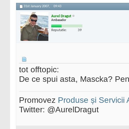
31st January 2007,
09:43
Aurel Dragut
Ambasador
Reputatie:
39
tot offtopic:
De ce spui asta, Mascka? Pentr
Promovez
Produse și Servicii
Twitter: @AurelDragut