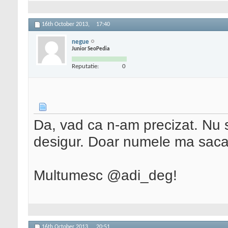
16th October 2013,
17:40
negue
Junior SeoPedia
Reputatie:
0
Da, vad ca n-am precizat. Nu 
desigur. Doar numele ma sac
Multumesc @adi_deg!
16th October 2013,
20:51