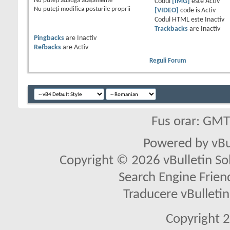
Nu puteţi
adăuga ataşamente
Codul
[IMG]
este
Activ
Nu puteţi
modifica posturile proprii
[VIDEO]
code is
Activ
Codul HTML este
Inactiv
Trackbacks
are
Inactiv
Pingbacks
are
Inactiv
Refbacks
are
Activ
Reguli Forum
Fus orar: GM
Powered by vBu
Copyright © 2026 vBulletin Solu
Search Engine Frien
Traducere vBullet
Copyright 