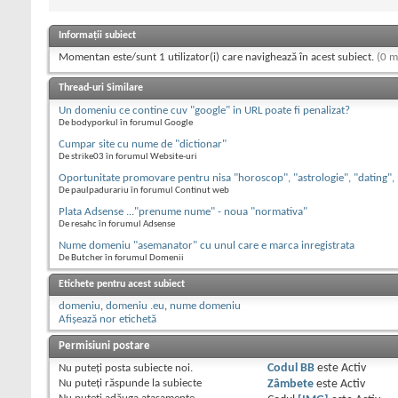
Informații subiect
Momentan este/sunt 1 utilizator(i) care navighează în acest subiect.
(0 m
Thread-uri Similare
Un domeniu ce contine cuv "google" in URL poate fi penalizat?
De bodyporkul în forumul Google
Cumpar site cu nume de "dictionar"
De strike03 în forumul Website-uri
Oportunitate promovare pentru nisa "horoscop", "astrologie", "dating",
De paulpadurariu în forumul Continut web
Plata Adsense ..."prenume nume" - noua "normativa"
De resahc în forumul Adsense
Nume domeniu "asemanator" cu unul care e marca inregistrata
De Butcher în forumul Domenii
Etichete pentru acest subiect
domeniu
,
domeniu .eu
,
nume domeniu
Afișează nor etichetă
Permisiuni postare
Nu puteţi
posta subiecte noi.
Codul BB
este
Activ
Nu puteţi
răspunde la subiecte
Zâmbete
este
Activ