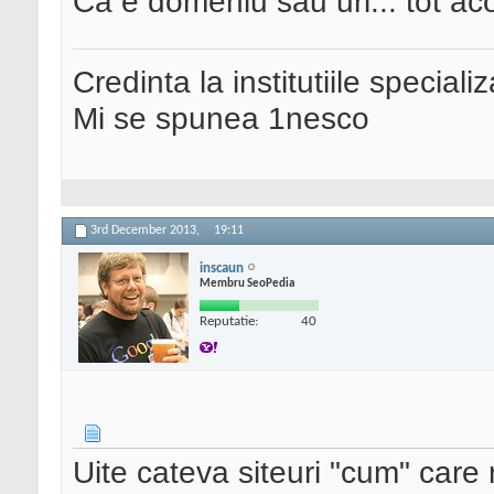
Ca e domeniu sau url... tot aco
Credinta la institutiile special
Mi se spunea 1nesco
3rd December 2013,
19:11
inscaun
Membru SeoPedia
Reputatie:
40
Uite cateva siteuri "cum" car