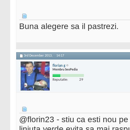
Buna alegere sa il pastrezi.
3rd December 2013,
14:17
florian g
Membru SeoPedia
Reputatie:
29
@florin23 - stiu ca esti nou pe
liniuta verde evita sa mai rasp