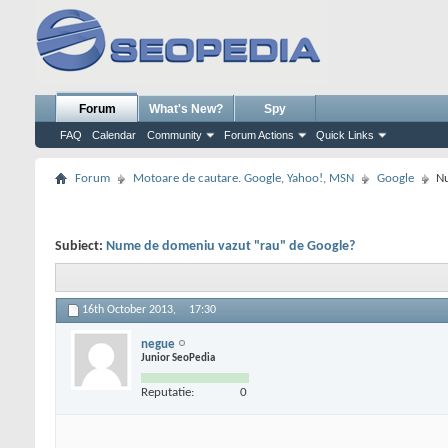
Forum
What's New?
Spy
FAQ
Calendar
Community
Forum Actions
Quick Links
Forum
Motoare de cautare. Google, Yahoo!, MSN
Google
Nu
Subiect:
Nume de domeniu vazut "rau" de Google?
16th October 2013,
17:30
negue
Junior SeoPedia
Reputatie:
0