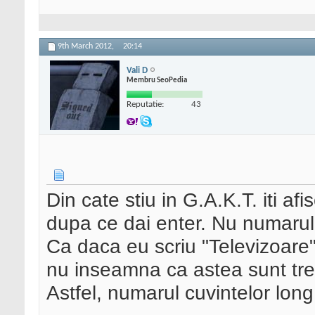
9th March 2012,
20:14
Vali D
Membru SeoPedia
Reputatie:
43
Din cate stiu in G.A.K.T. iti a
dupa ce dai enter. Nu numarul d
Ca daca eu scriu "Televizoare",
nu inseamna ca astea sunt trec
Astfel, numarul cuvintelor long 