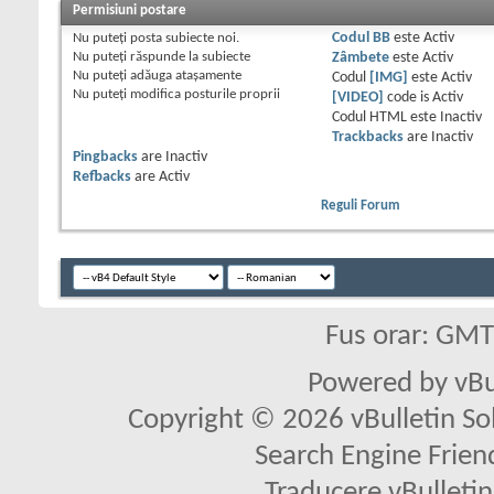
Permisiuni postare
Nu puteţi
posta subiecte noi.
Codul BB
este
Activ
Nu puteţi
răspunde la subiecte
Zâmbete
este
Activ
Nu puteţi
adăuga ataşamente
Codul
[IMG]
este
Activ
Nu puteţi
modifica posturile proprii
[VIDEO]
code is
Activ
Codul HTML este
Inactiv
Trackbacks
are
Inactiv
Pingbacks
are
Inactiv
Refbacks
are
Activ
Reguli Forum
Fus orar: GM
Powered by vBu
Copyright © 2026 vBulletin Solu
Search Engine Frien
Traducere vBullet