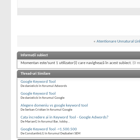
«
Atentionare Unnatural Lin
Informații subiect
Momentan este/sunt 1 utilizator(i) care navighează în acest subiect.
(0 m
Thread-uri Similare
Google Keyword Tool
De danielicb în forumul Adwords
Google Keyword Tool
De danielicb în forumul Google
Alegere domeniu vs google keyword tool
De Serban Cristian în forumul Google
Cata incredere ai in Keyword Tool - Google Adwords?
De MarianG în forumul Bar, lobby...
Google Keyword Tool ->1.500.500
De ConstantinLG în forumul Dezbateri SEM