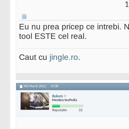
1
Eu nu prea pricep ce intrebi. 
tool ESTE cel real.
Caut cu
jingle.ro
.
9th March 2012,
19:38
Bukum
Membru SeoPedia
Reputatie:
32