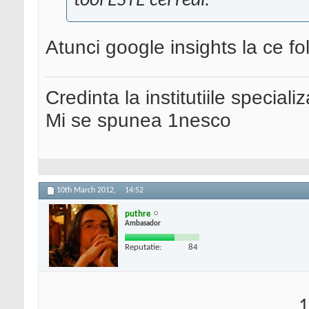
tool ESTE cel real.
Atunci google insights la ce f
Credinta la institutiile special
Mi se spunea 1nesco
10th March 2012,
14:52
puthre
Ambasador
Reputatie:
84
1