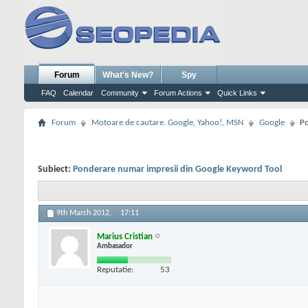
Forum
What's New?
Spy
FAQ
Calendar
Community
Forum Actions
Quick Links
Forum
Motoare de cautare. Google, Yahoo!, MSN
Google
Po
Subiect:
Ponderare numar impresii din Google Keyword Tool
9th March 2012,
17:11
Marius Cristian
Ambasador
Reputatie:
53