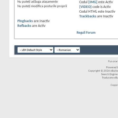
Nu puteţi
adăuga ataşamente
Codul
[IMG]
este
Activ
Nu puteţi
modifica posturile proprii
[VIDEO]
code is
Activ
Codul HTML este
Inactiv
Trackbacks
are
Inactiv
Pingbacks
are
Inactiv
Refbacks
are
Activ
Reguli Forum
Fus ora
Powered b
Copyright © 2026 vBulleti
Search Engine
Traducere vB
Copyr