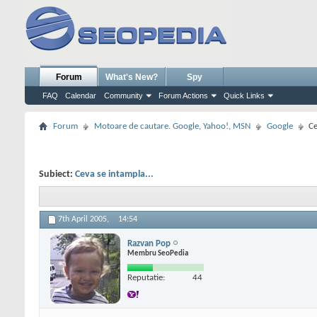
Forum
What's New?
Spy
FAQ
Calendar
Community
Forum Actions
Quick Links
Forum
Motoare de cautare. Google, Yahoo!, MSN
Google
Ce
Subiect:
Ceva se intampla...
7th April 2005,
14:54
Razvan Pop
Membru SeoPedia
Reputatie:
44