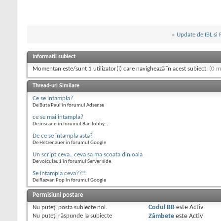
«
Update de IBL si
Informații subiect
Momentan este/sunt 1 utilizator(i) care navighează în acest subiect.
(0 m
Thread-uri Similare
Ce se intampla?
De Buta Paul în forumul Adsense
ce se mai intampla?
De inscaun în forumul Bar, lobby...
De ce se intampla asta?
De Hetzenauer în forumul Google
Un script ceva.. ceva sa ma scoata din oala
De voiculau1 în forumul Server side
Se intampla ceva??!!
De Razvan Pop în forumul Google
Permisiuni postare
Nu puteţi
posta subiecte noi.
Codul BB
este
Activ
Nu puteţi
răspunde la subiecte
Zâmbete
este
Activ