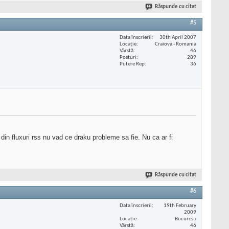
Răspunde cu citat
#5
Data înscrierii
30th April 2007
Locaţie
Craiova - Romania
Vârstă
46
Posturi
289
Putere Rep
36
 din fluxuri rss nu vad ce draku probleme sa fie. Nu ca ar fi
Răspunde cu citat
#6
Data înscrierii
19th February
2009
Locaţie
Bucuresti
Vârstă
46