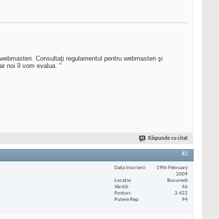
ru webmasteri. Consultaţi regulamentul pentru webmasteri şi
ar noi îl vom evalua. "
Răspunde cu citat
#2
Data înscrierii
19th February
2009
Locaţie
Bucuresti
Vârstă
46
Posturi
3.422
Putere Rep
94