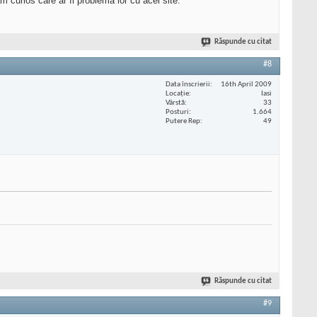
m curios care ar fi problema lor cu acel site.
Răspunde cu citat
#8
Data înscrierii
16th April 2009
Locaţie
Iasi
Vârstă
33
Posturi
1.664
Putere Rep
49
Răspunde cu citat
#9