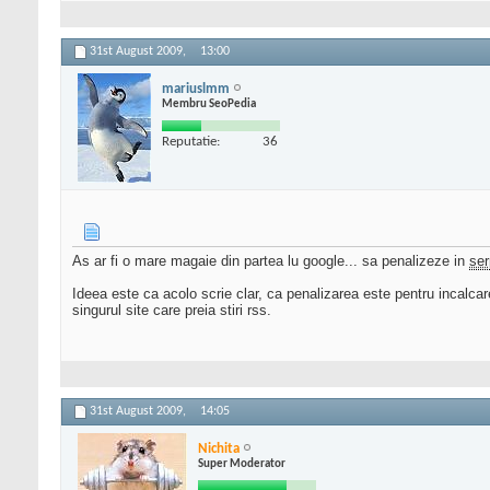
31st August 2009,
13:00
mariuslmm
Membru SeoPedia
Reputatie:
36
As ar fi o mare magaie din partea lu google... sa penalizeze in
ser
Ideea este ca acolo scrie clar, ca penalizarea este pentru incalcare
singurul site care preia stiri rss.
31st August 2009,
14:05
Nichita
Super Moderator