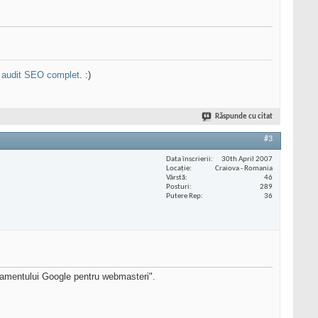
n
audit SEO complet
. :)
Răspunde cu citat
#3
Data înscrierii
30th April 2007
Locaţie
Craiova - Romania
Vârstă
46
Posturi
289
Putere Rep
36
ulamentului Google pentru webmasteri".