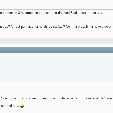
e ca maxim 3 reclame din cate stiu. La tine vad 3 adsense + inca una...
 in cap? Ai fost penalizat si nu stii ce sa faci? Cel mai probabil ai nevoie de u
P
. oricum am vazut siteuri cu mult mai multe reclame.. E ceva legat de "reg
u sa cred asta