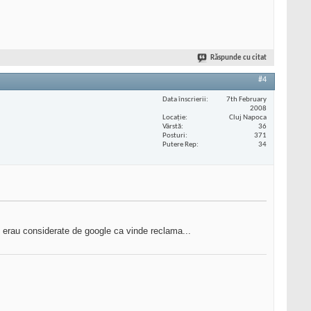
Răspunde cu citat
#4
Data înscrierii
7th February
2008
Locaţie
Cluj Napoca
Vârstă
36
Posturi
371
Putere Rep
34
re erau considerate de google ca vinde reclama...