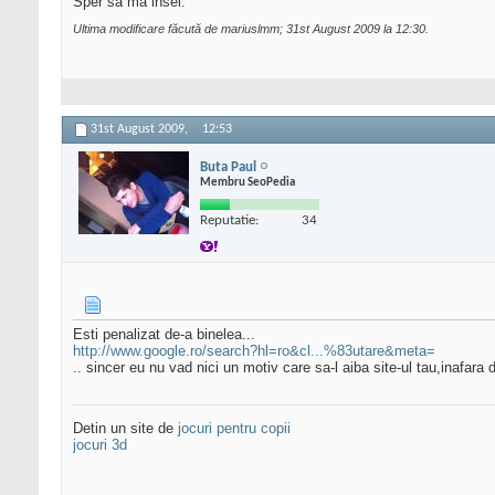
Sper sa ma insel.
Ultima modificare făcută de mariuslmm; 31st August 2009 la
12:30
.
31st August 2009,
12:53
Buta Paul
Membru SeoPedia
Reputatie:
34
Esti penalizat de-a binelea...
http://www.google.ro/search?hl=ro&cl...%83utare&meta=
.. sincer eu nu vad nici un motiv care sa-l aiba site-ul tau,inafara
Detin un site de
jocuri pentru copii
jocuri 3d