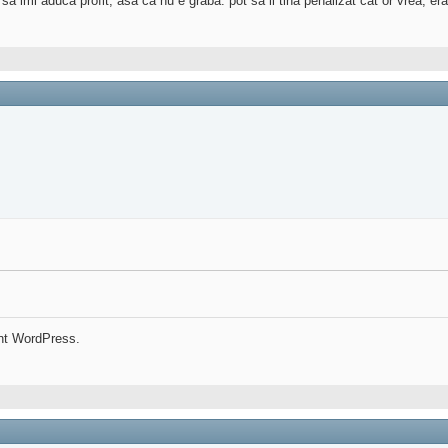
a imi aduca profit, asa ca nu e graba. pot sa il tina penalizat cat or vrea, era
nt WordPress.