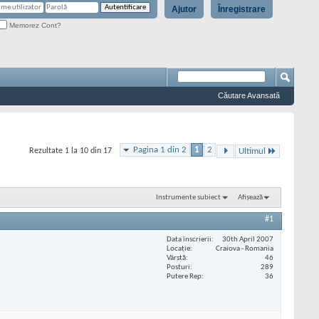
Ajutor
Înregistrare
Memorez Cont?
Căutare Avansată
Pagina 1 din 2
1
2
Rezultate 1 la 10 din 17
Ultimul
Instrumente subiect
Afișează
#1
Data înscrierii
30th April 2007
Locaţie
Craiova - Romania
Vârstă
46
Posturi
289
Putere Rep
36