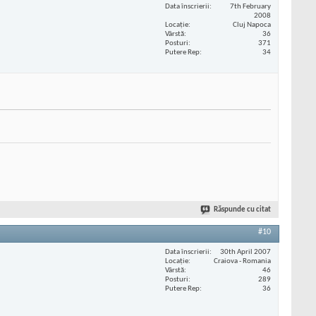
Data înscrierii
7th February
2008
Locaţie
Cluj Napoca
Vârstă
36
Posturi
371
Putere Rep
34
Răspunde cu citat
#10
Data înscrierii
30th April 2007
Locaţie
Craiova - Romania
Vârstă
46
Posturi
289
Putere Rep
36