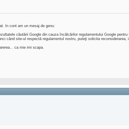
zat. In cont am un mesaj de genu:
 rezultatele căutării Google din cauza încălcărilor regulamentului Google pent
nci când site-ul respectă regulamentul nostru, puteţi solicita reconsiderarea, i
arerea... ca mie imi scapa.