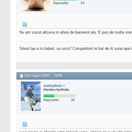
Reputatie:
94
Nu am vazut altceva in afara de bannerul ala. E pus de multa vrem
Siteul tau e in balarii, nu urca? Competitorii te bat de iti suna apa
31st August 2009,
14:08
mariuslmm
Membru SeoPedia
Reputatie:
36