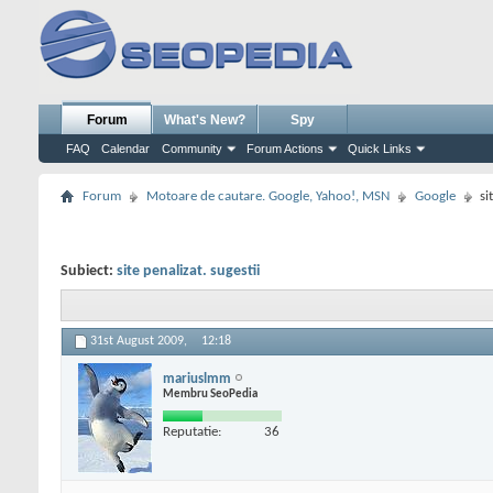
Forum
What's New?
Spy
FAQ
Calendar
Community
Forum Actions
Quick Links
Forum
Motoare de cautare. Google, Yahoo!, MSN
Google
si
Subiect:
site penalizat. sugestii
31st August 2009,
12:18
mariuslmm
Membru SeoPedia
Reputatie:
36