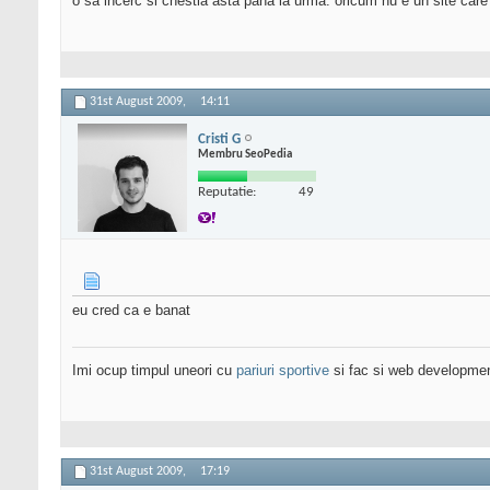
o sa incerc si chestia asta pana la urma. oricum nu e un site care s
31st August 2009,
14:11
Cristi G
Membru SeoPedia
Reputatie:
49
eu cred ca e banat
Imi ocup timpul uneori cu
pariuri sportive
si fac si web developme
31st August 2009,
17:19