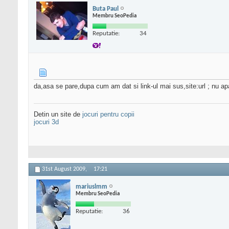
Buta Paul
Membru SeoPedia
Reputatie:
34
da,asa se pare,dupa cum am dat si link-ul mai sus,site:url ; nu apa
Detin un site de
jocuri pentru copii
jocuri 3d
31st August 2009,
17:21
mariuslmm
Membru SeoPedia
Reputatie:
36