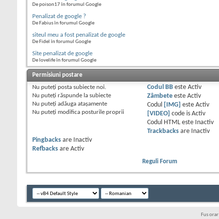
De poison17 în forumul Google
Penalizat de google ?
De Fabius în forumul Google
siteul meu a fost penalizat de google
De Fidel în forumul Google
Site penalizat de google
De lovelife în forumul Google
Permisiuni postare
Nu puteţi
posta subiecte noi.
Codul BB
este
Activ
Nu puteţi
răspunde la subiecte
Zâmbete
este
Activ
Nu puteţi
adăuga ataşamente
Codul
[IMG]
este
Activ
Nu puteţi
modifica posturile proprii
[VIDEO]
code is
Activ
Codul HTML este
Inactiv
Trackbacks
are
Inactiv
Pingbacks
are
Inactiv
Refbacks
are
Activ
Reguli Forum
Fus ora