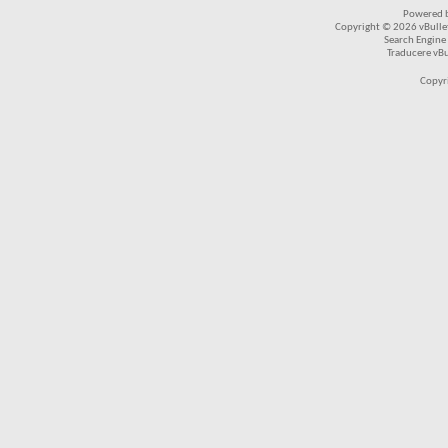
Powered b
Copyright © 2026 vBulleti
Search Engine
Traducere vB
Copyr