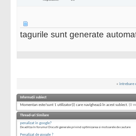
tagurile sunt generate automat
«
intrebare 
Informații subiect
Momentan este/sunt 1 utilizator(i) care navighează în acest subiect.
(0 m
Thread-uri Similare
penalizat in google?
De aditza în forumul Discutii generale privind optimizarea si motoarele de cautare
Penalizat de google ?