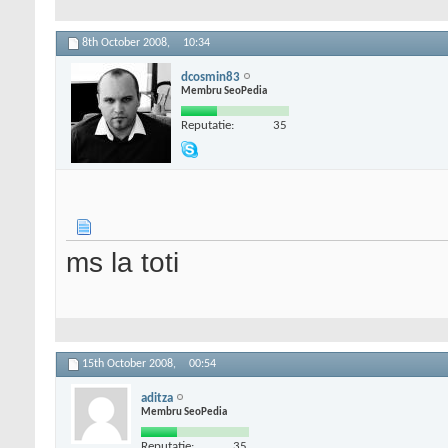
8th October 2008,
10:34
dcosmin83
Membru SeoPedia
Reputatie:
35
ms la toti
15th October 2008,
00:54
aditza
Membru SeoPedia
Reputatie:
35