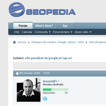
Forum
What's New?
Spy
FAQ
Calendar
Community
Forum Actions
Quick Links
Forum
Motoare de cautare. Google, Yahoo!, MSN
Discutii gene
Subiect:
site penalizat de google pt tag-uri
6th October 2008,
15:01
dcosmin83
Membru SeoPedia
Reputatie:
35