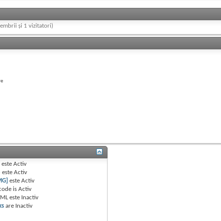
embrii și 1 vizitatori)
re
B
este
Activ
e
este
Activ
MG]
este
Activ
code is
Activ
TML este
Inactiv
ks
are
Inactiv