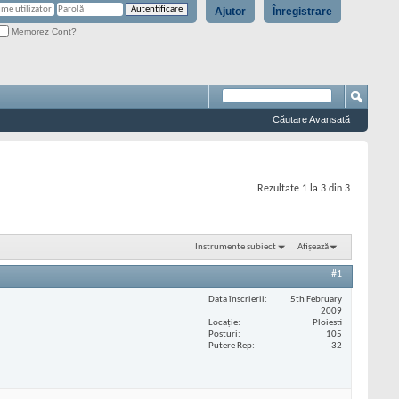
Ajutor
Înregistrare
Memorez Cont?
Căutare Avansată
Rezultate 1 la 3 din 3
Instrumente subiect
Afișează
#1
Data înscrierii
5th February
2009
Locaţie
Ploiesti
Posturi
105
Putere Rep
32