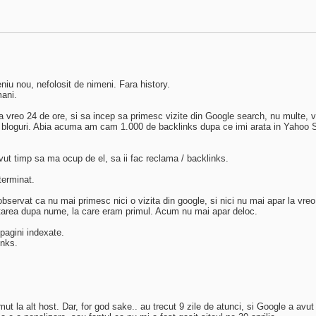
 nou, nefolosit de nimeni. Fara history.
ani.
upa vreo 24 de ore, si sa incep sa primesc vizite din Google search, nu multe,
6 bloguri. Abia acuma am cam 1.000 de backlinks dupa ce imi arata in Yahoo S
ut timp sa ma ocup de el, sa ii fac reclama / backlinks.
terminat.
ervat ca nu mai primesc nici o vizita din google, si nici nu mai apar la vreo
area dupa nume, la care eram primul. Acum nu mai apar deloc.
pagini indexate.
inks.
 mut la alt host. Dar, for god sake.. au trecut 9 zile de atunci, si Google a avu