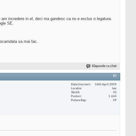
u am incredere in el, deci ma gandesc ca nu e exclus o legatura.
ogle SE.
deocamdata sa mai fac.
Răspunde cu citat
#2
Data înscrierii
16th April 2009
Locaţie
Iasi
Vârstă
33
Posturi
1.664
Putere Rep
49