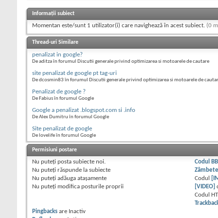
Informații subiect
Momentan este/sunt 1 utilizator(i) care navighează în acest subiect.
(0 m
Thread-uri Similare
penalizat in google?
De aditza în forumul Discutii generale privind optimizarea si motoarele de cautare
site penalizat de google pt tag-uri
De dcosmin83 în forumul Discutii generale privind optimizarea si motoarele de cauta
Penalizat de google ?
De Fabius în forumul Google
Google a penalizat .blogspot.com si .info
De Alex Dumitru în forumul Google
Site penalizat de google
De lovelife în forumul Google
Permisiuni postare
Nu puteţi
posta subiecte noi.
Codul B
Nu puteţi
răspunde la subiecte
Zâmbet
Nu puteţi
adăuga ataşamente
Codul
[I
Nu puteţi
modifica posturile proprii
[VIDEO]
Codul H
Trackbac
Pingbacks
are
Inactiv