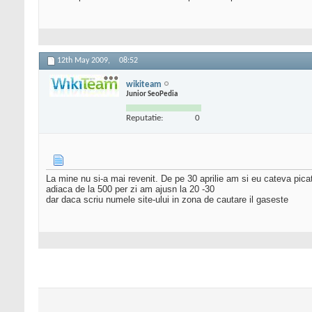
12th May 2009,
08:52
wikiteam
Junior SeoPedia
Reputatie:
0
La mine nu si-a mai revenit. De pe 30 aprilie am si eu cateva pica
adiaca de la 500 per zi am ajusn la 20 -30
dar daca scriu numele site-ului in zona de cautare il gaseste