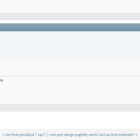
te
«
Am fost penalizat ? sau?
|
cum pot sterge paginile vechi care au fost indexate?
»