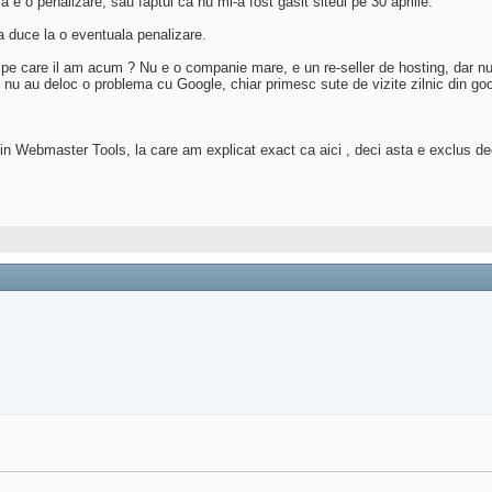
 o penalizare, sau faptul ca nu mi-a fost gasit siteul pe 30 aprilie.
ea duce la o eventuala penalizare.
 pe care il am acum ? Nu e o companie mare, e un re-seller de hosting, dar n
si nu au deloc o problema cu Google, chiar primesc sute de vizite zilnic din go
 in Webmaster Tools, la care am explicat exact ca aici , deci asta e exclus 