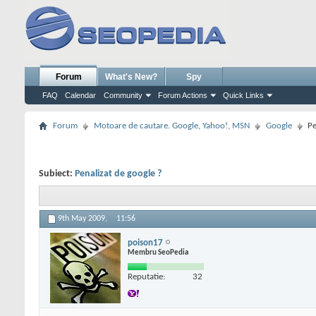
Forum
What's New?
Spy
FAQ
Calendar
Community
Forum Actions
Quick Links
Forum
Motoare de cautare. Google, Yahoo!, MSN
Google
Pe
Subiect:
Penalizat de google ?
9th May 2009,
11:56
poison17
Membru SeoPedia
Reputatie:
32