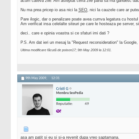
acum cateva zile. Am asteptat ceva zile pana sa ma gandesc daca e
Nu ma prea pricep io asa nici la
SEO
, nici la cauzele care ar put
Pare ilogic, dar o penalizare poate avea cumva legatura cu hostul
Am verificat insa celelalte siteuri pe care le hosteaza pe server, 
deci.. care e opinia voastra si ce sfaturi imi dati ?
P.S. Am dat ieri un mesaj la "Request reconsideration" la Google,
Ultima modificare făcută de poison17; 9th May 2009 la
12:01
.
9th May 2009,
12:31
Cristi G
Membru SeoPedia
Reputatie:
49
asa am patit si eu si si-a revenit dupa vreo saptamana.