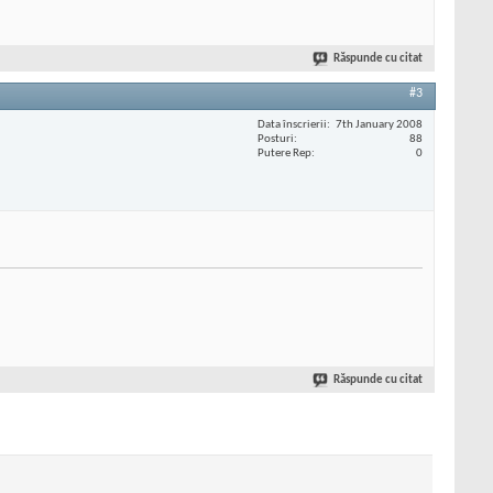
Răspunde cu citat
#3
Data înscrierii
7th January 2008
Posturi
88
Putere Rep
0
Răspunde cu citat