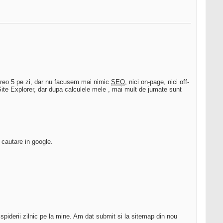
 vreo 5 pe zi, dar nu facusem mai nimic
SEO
, nici on-page, nici off-
ite Explorer, dar dupa calculele mele , mai mult de jumate sunt
 cautare in google.
t spiderii zilnic pe la mine. Am dat submit si la sitemap din nou