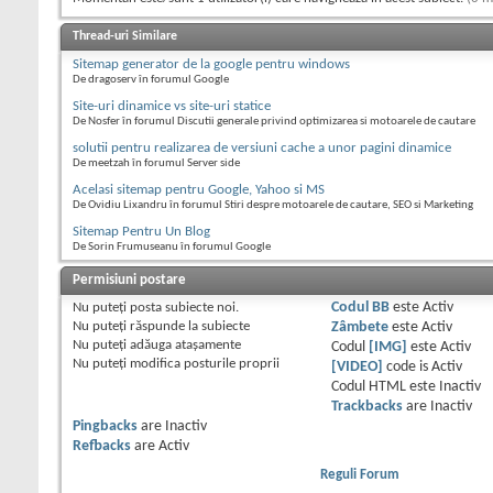
Thread-uri Similare
Sitemap generator de la google pentru windows
De dragoserv în forumul Google
Site-uri dinamice vs site-uri statice
De Nosfer în forumul Discutii generale privind optimizarea si motoarele de cautare
solutii pentru realizarea de versiuni cache a unor pagini dinamice
De meetzah în forumul Server side
Acelasi sitemap pentru Google, Yahoo si MS
De Ovidiu Lixandru în forumul Stiri despre motoarele de cautare, SEO si Marketing
Sitemap Pentru Un Blog
De Sorin Frumuseanu în forumul Google
Permisiuni postare
Nu puteţi
posta subiecte noi.
Codul BB
este
Activ
Nu puteţi
răspunde la subiecte
Zâmbete
este
Activ
Nu puteţi
adăuga ataşamente
Codul
[IMG]
este
Activ
Nu puteţi
modifica posturile proprii
[VIDEO]
code is
Activ
Codul HTML este
Inactiv
Trackbacks
are
Inactiv
Pingbacks
are
Inactiv
Refbacks
are
Activ
Reguli Forum