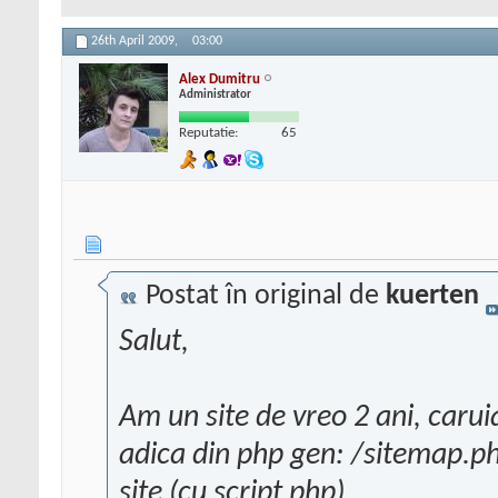
26th April 2009,
03:00
Alex Dumitru
Administrator
Reputatie:
65
Postat în original de
kuerten
Salut,
Am un site de vreo 2 ani, carui
adica din php gen: /sitemap.ph
site (cu script php)..