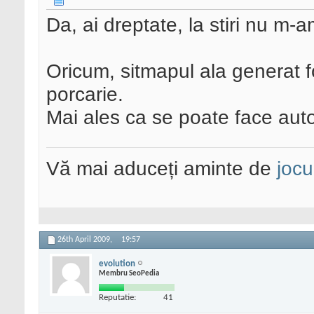
Da, ai dreptate, la stiri nu m-a
Oricum, sitmapul ala generat 
porcarie.
Mai ales ca se poate face auto
Vă mai aduceți aminte de
jocu
26th April 2009,
19:57
evolution
Membru SeoPedia
Reputatie:
41