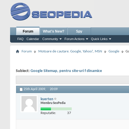
Forum
What's New?
Spy
FAQ
Calendar
Community
Forum Actions
Quick Links
Forum
Motoare de cautare. Google, Yahoo!, MSN
Google
Go
Subiect:
Google Sitemap, pentru site-uri f dinamice
25th April 2009,
20:09
kuerten
Membru SeoPedia
Reputatie:
37