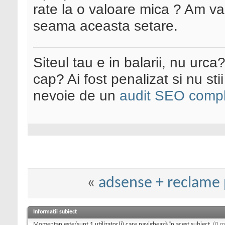
rate la o valoare mica ? Am v
seama aceasta setare.
Siteul tau e in balarii, nu urca
cap? Ai fost penalizat si nu sti
nevoie de un
audit SEO compl
«
adsense + reclame 
Informații subiect
Momentan este/sunt 1 utilizator(i) care navighează în acest subiect.
(0 m