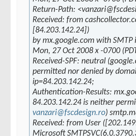
Return-Path: <vanzari@fscdes
Received: from cashcollector.
[84.203.142.24])
by mx.google.com with SMTP i
Mon, 27 Oct 2008 x -0700 (PD
Received-SPF: neutral (google.
permitted nor denied by doma
ip=84.203.142.24;
Authentication-Results: mx.go
84.203.142.24 is neither perm
vanzari@fscdesign.ro
) smtp.m
Received: from User ([202.149
Microsoft SMTPSVC(6.0.3790.