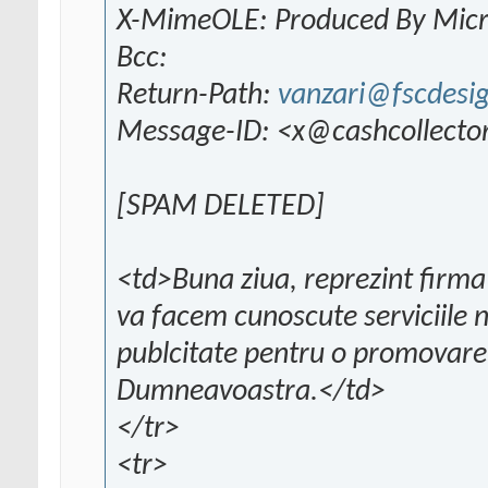
X-MimeOLE: Produced By Mic
Bcc:
Return-Path:
vanzari@fscdesig
Message-ID: <x@cashcollecto
[SPAM DELETED]
<td>Buna ziua, reprezint firm
va facem cunoscute serviciile 
publcitate pentru o promovare
Dumneavoastra.</td>
</tr>
<tr>