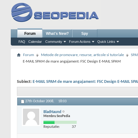
Forum
What's New?
Spy
FAQ
Calendar
Community
Forum Actions
Quick Links
Forum
Metode de promovare, resurse, articole si tutoriale
SPA
E-MAIL SPAM de mare angajament: FSC Design E-MAIL SPAM
Subiect:
E-MAIL SPAM de mare angajament: FSC Design E-MAIL SP
27th October 2008,
18:03
BladHaund
Membru SeoPedia
Reputatie:
37