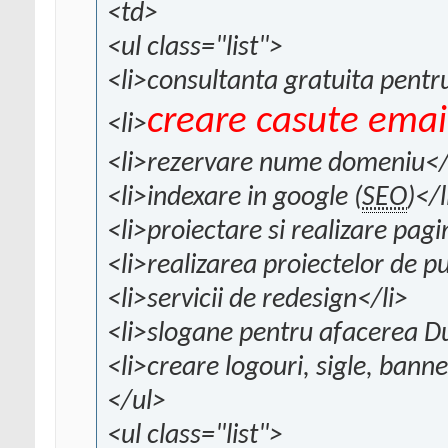
<td>
<ul class="list">
<li>consultanta gratuita pent
creare casute emai
<li>
<li>rezervare nume domeniu</
<li>indexare in google (
SEO
)</l
<li>proiectare si realizare pagi
<li>realizarea proiectelor de pu
<li>servicii de redesign</li>
<li>slogane pentru afacerea 
<li>creare logouri, sigle, banne
</ul>
<ul class="list">