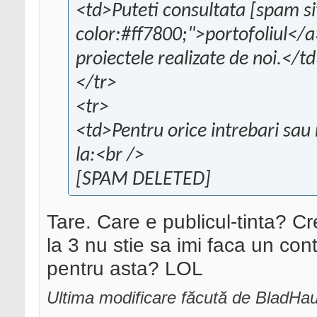
<td>Puteti consultata [spam si
color:#ff7800;">portofoliul</a
proiectele realizate de noi.</t
</tr>
<tr>
<td>Pentru orice intrebari sau 
la:<br />
[SPAM DELETED]
Tare. Care e publicul-tinta? C
la 3 nu stie sa imi faca un con
pentru asta? LOL
Ultima modificare făcută de BladHa