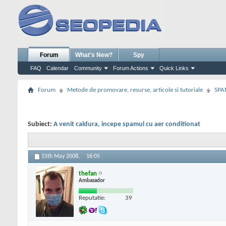
Forum
What's New?
Spy
FAQ
Calendar
Community
Forum Actions
Quick Links
Forum
Metode de promovare, resurse, articole si tutoriale
SPA
Subiect:
A venit caldura, incepe spamul cu aer conditionat
15th May 2008,
16:05
thefan
Ambasador
Reputatie:
39