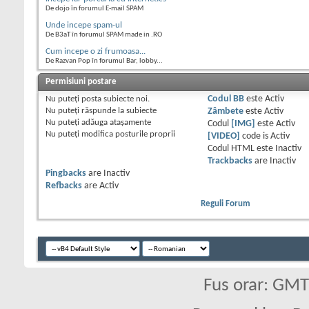
De dojo în forumul E-mail SPAM
Unde incepe spam-ul
De B3aT în forumul SPAM made in .RO
Cum incepe o zi frumoasa...
De Razvan Pop în forumul Bar, lobby...
Permisiuni postare
Nu puteţi
posta subiecte noi.
Codul BB
este
Activ
Nu puteţi
răspunde la subiecte
Zâmbete
este
Activ
Nu puteţi
adăuga ataşamente
Codul
[IMG]
este
Activ
Nu puteţi
modifica posturile proprii
[VIDEO]
code is
Activ
Codul HTML este
Inactiv
Trackbacks
are
Inactiv
Pingbacks
are
Inactiv
Refbacks
are
Activ
Reguli Forum
Fus orar: GM