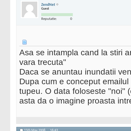
ZendNet
Guest
Reputatie:
0
Asa se intampla cand la stiri 
vara trecuta"
Daca se anuntau inundatii ve
Dupa cum e conceput emailul 
tupeu. O data foloseste "noi" 
asta da o imagine proasta intr
15th May 2008,
16:43