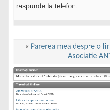
raspunde la telefon.
«
Parerea mea despre o fir
Asociatie A
Informații subiect
Momentan este/sunt 1 utilizator(i) care navighează în acest subiect.
(0 m
Thread-uri Similare
Alegerile si SPAMUL
De adriana în forumul E-mail SPAM
Uite ca incepe sa functioneze !
De Seo_clean în forumul E-mail SPAM
Incepe iar porcaria cu Internetics