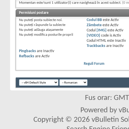
Momentan este/sunt 1 utilizator(i) care navighează în acest subiect.
(0 m
Permisiuni postare
Nu puteţi
posta subiecte noi.
Codul BB
este
Activ
Nu puteţi
răspunde la subiecte
Zâmbete
este
Activ
Nu puteţi
adăuga ataşamente
Codul
[IMG]
este
Activ
Nu puteţi
modifica posturile proprii
[VIDEO]
code is
Activ
Codul HTML este
Inactiv
Trackbacks
are
Inactiv
Pingbacks
are
Inactiv
Refbacks
are
Activ
Reguli Forum
Fus orar: GM
Powered by vBu
Copyright © 2026 vBulletin Solu