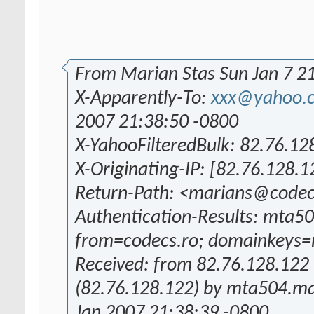
From Marian Stas Sun Jan 7 2
X-Apparently-To:
xxx@yahoo.
2007 21:38:50 -0800
X-YahooFilteredBulk: 82.76.12
X-Originating-IP: [82.76.128.1
Return-Path: <marians@codec
Authentication-Results: mta
from=codecs.ro; domainkeys=ne
Received: from 82.76.128.122
(82.76.128.122) by mta504.ma
Jan 2007 21:38:39 -0800