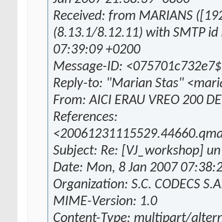
Received: from MARIANS ([192
(8.13.1/8.12.11) with SMTP i
07:39:09 +0200
Message-ID: <075701c732e
Reply-to: "Marian Stas" <mar
From: AICI ERAU VREO 200 D
References:
<20061231115529.44660.qmai
Subject: Re: [VJ_workshop] un 
Date: Mon, 8 Jan 2007 07:38:
Organization: S.C. CODECS S.A
MIME-Version: 1.0
Content-Type: multipart/alter