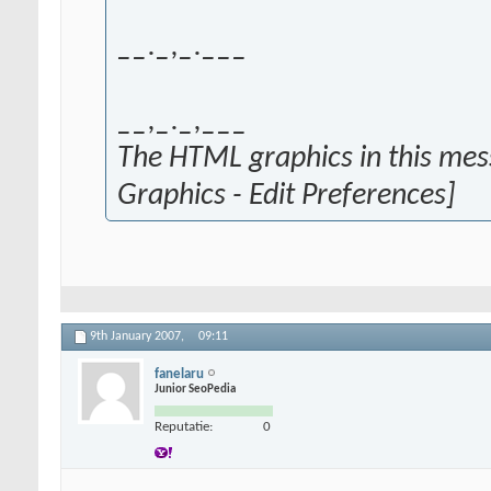
__._,_.___
__,_._,___
The HTML graphics in this me
Graphics - Edit Preferences]
9th January 2007,
09:11
fanelaru
Junior SeoPedia
Reputatie:
0