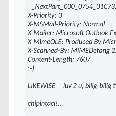
=_NextPart_000_0754_01C73
X-Priority: 3
X-MSMail-Priority: Normal
X-Mailer: Microsoft Outlook E
X-MimeOLE: Produced By Mic
X-Scanned-By: MIMEDefang 2.
Content-Length: 7607
:-)
LIKEWISE -- luv 2 u, biiig-biiig 
chipintaci!...