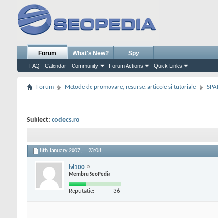
Forum
What's New?
Spy
FAQ
Calendar
Community
Forum Actions
Quick Links
Forum
Metode de promovare, resurse, articole si tutoriale
SPA
Subiect:
codecs.ro
8th January 2007,
23:08
lvl100
Membru SeoPedia
Reputatie:
36