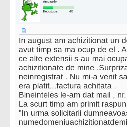
Ambasador
Reputatie:
40
In august am achizitionat un 
avut timp sa ma ocup de el . A
ce alte extensii s-au mai ocup
achizitionate de mine .Surpriza
neinregistrat . Nu mi-a venit sa
era platit...factura achitata .
Bineinteles le-am dat mail , nr. f
La scurt timp am primit raspun
"In urma solicitarii dumneavo
numedomeniuachizitionatdemi