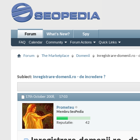
Forum
What's New?
Spy
FAQ
Calendar
Community
Forum Actions
Quick Links
Forum
The Marketplace
Domenii
Inregistrare-domenii.ro - 
Subiect:
Inregistrare-domenii.ro - de incredere ?
17th October 2008,
17:03
Prometeu
Membru SeoPedia
Reputatie:
42