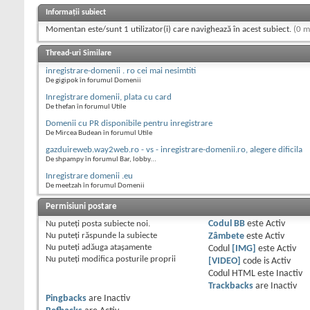
Informații subiect
Momentan este/sunt 1 utilizator(i) care navighează în acest subiect.
(0 m
Thread-uri Similare
inregistrare-domenii . ro cei mai nesimtiti
De gigipok în forumul Domenii
Inregistrare domenii, plata cu card
De thefan în forumul Utile
Domenii cu PR disponibile pentru inregistrare
De Mircea Budean în forumul Utile
gazduireweb.way2web.ro - vs - inregistrare-domenii.ro, alegere dificila
De shpampy în forumul Bar, lobby...
Inregistrare domenii .eu
De meetzah în forumul Domenii
Permisiuni postare
Nu puteţi
posta subiecte noi.
Codul BB
este
Activ
Nu puteţi
răspunde la subiecte
Zâmbete
este
Activ
Nu puteţi
adăuga ataşamente
Codul
[IMG]
este
Activ
Nu puteţi
modifica posturile proprii
[VIDEO]
code is
Activ
Codul HTML este
Inactiv
Trackbacks
are
Inactiv
Pingbacks
are
Inactiv