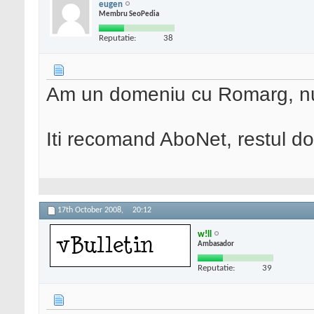
eugen
Membru SeoPedia
Reputatie:
38
Am un domeniu cu Romarg, nu
Iti recomand AboNet, restul dom
17th October 2008,
20:12
w!ll
Ambasador
Reputatie:
39