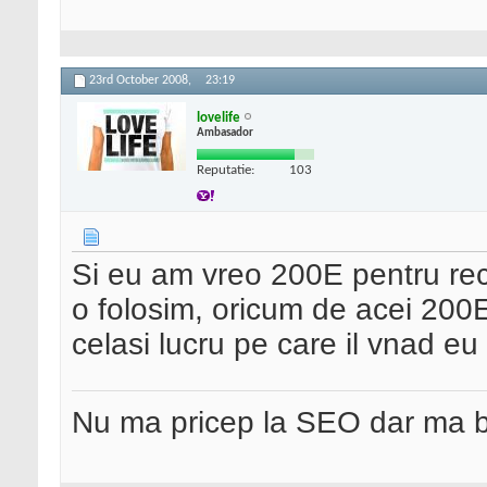
23rd October 2008,
23:19
lovelife
Ambasador
Reputatie:
103
Si eu am vreo 200E pentru rec
o folosim, oricum de acei 200E
celasi lucru pe care il vnad e
Nu ma pricep la SEO dar ma 