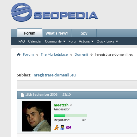
Forum
What's New?
Spy
FAQ
Calendar
Community
Forum Actions
Quick Links
Forum
The Marketplace
Domenii
Inregistrare domenii .eu
Subiect:
Inregistrare domenii .eu
18th September 2006,
23:10
meetzah
Ambasador
Reputatie:
42