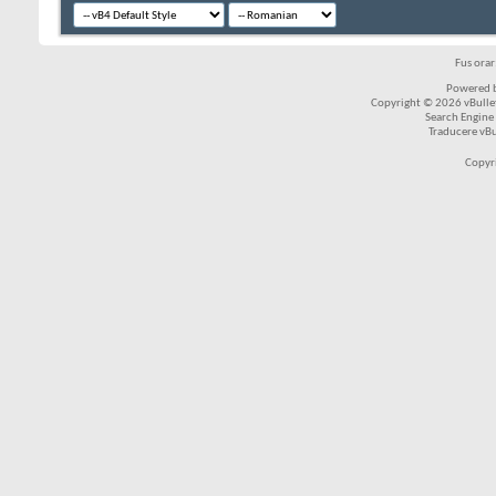
Fus ora
Powered b
Copyright © 2026 vBulleti
Search Engine
Traducere vB
Copyr