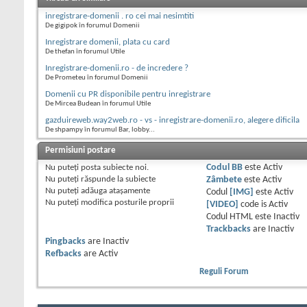
inregistrare-domenii . ro cei mai nesimtiti
De gigipok în forumul Domenii
Inregistrare domenii, plata cu card
De thefan în forumul Utile
Inregistrare-domenii.ro - de incredere ?
De Prometeu în forumul Domenii
Domenii cu PR disponibile pentru inregistrare
De Mircea Budean în forumul Utile
gazduireweb.way2web.ro - vs - inregistrare-domenii.ro, alegere dificila
De shpampy în forumul Bar, lobby...
Permisiuni postare
Nu puteţi
posta subiecte noi.
Codul BB
este
Activ
Nu puteţi
răspunde la subiecte
Zâmbete
este
Activ
Nu puteţi
adăuga ataşamente
Codul
[IMG]
este
Activ
Nu puteţi
modifica posturile proprii
[VIDEO]
code is
Activ
Codul HTML este
Inactiv
Trackbacks
are
Inactiv
Pingbacks
are
Inactiv
Refbacks
are
Activ
Reguli Forum