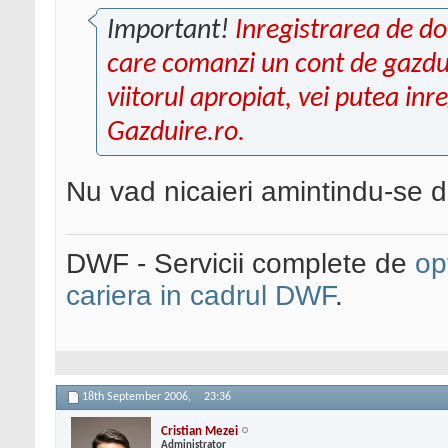
Important!
Inregistrarea de dom
care comanzi un cont de gazduir
viitorul apropiat, vei putea inre
Gazduire.ro.
Nu vad nicaieri amintindu-se 
DWF - Servicii complete de
op
cariera in cadrul DWF
.
18th September 2006,
23:36
Cristian Mezei
Administrator