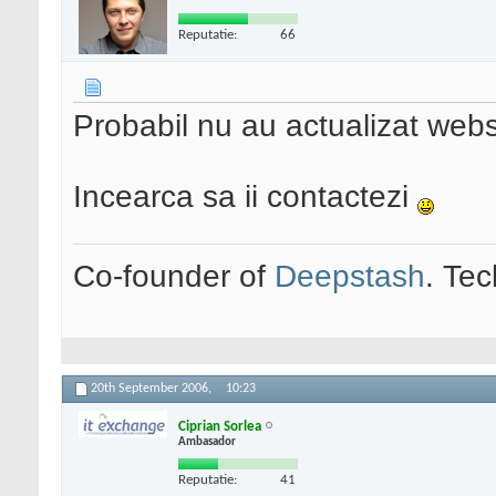
Reputatie:
66
Probabil nu au actualizat websi
Incearca sa ii contactezi
Co-founder of
Deepstash
. Tec
20th September 2006,
10:23
Ciprian Sorlea
Ambasador
Reputatie:
41