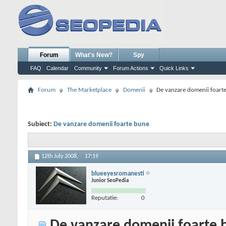
Forum
What's New?
Spy
FAQ
Calendar
Community
Forum Actions
Quick Links
Forum
The Marketplace
Domenii
De vanzare domenii foart
Subiect:
De vanzare domenii foarte bune
12th July 2008,
17:19
blueeyesromanesti
Junior SeoPedia
Reputatie:
0
De vanzare domenii foarte 