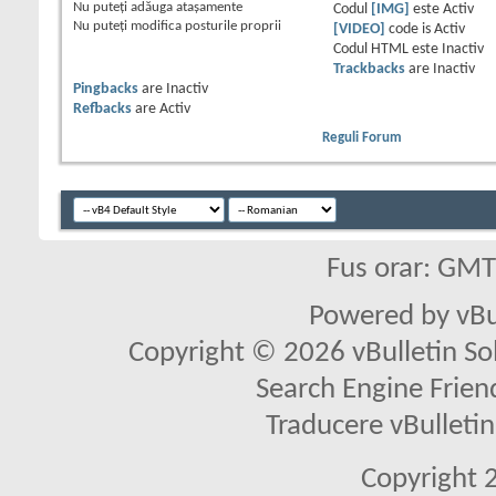
Nu puteţi
adăuga ataşamente
Codul
[IMG]
este
Activ
Nu puteţi
modifica posturile proprii
[VIDEO]
code is
Activ
Codul HTML este
Inactiv
Trackbacks
are
Inactiv
Pingbacks
are
Inactiv
Refbacks
are
Activ
Reguli Forum
Fus orar: GM
Powered by vBu
Copyright © 2026 vBulletin Solu
Search Engine Frien
Traducere vBullet
Copyright