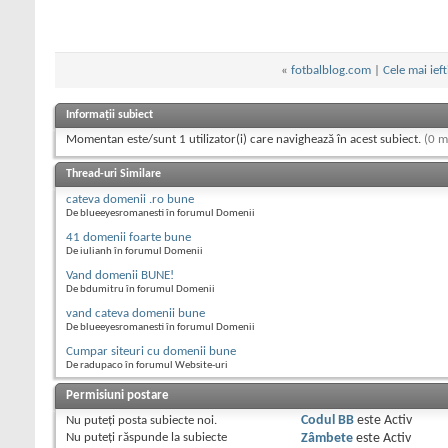
«
fotbalblog.com
|
Cele mai ief
Informații subiect
Momentan este/sunt 1 utilizator(i) care navighează în acest subiect.
(0 m
Thread-uri Similare
cateva domenii .ro bune
De blueeyesromanesti în forumul Domenii
41 domenii foarte bune
De iulianh în forumul Domenii
Vand domenii BUNE!
De bdumitru în forumul Domenii
vand cateva domenii bune
De blueeyesromanesti în forumul Domenii
Cumpar siteuri cu domenii bune
De radupaco în forumul Website-uri
Permisiuni postare
Nu puteţi
posta subiecte noi.
Codul BB
este
Activ
Nu puteţi
răspunde la subiecte
Zâmbete
este
Activ