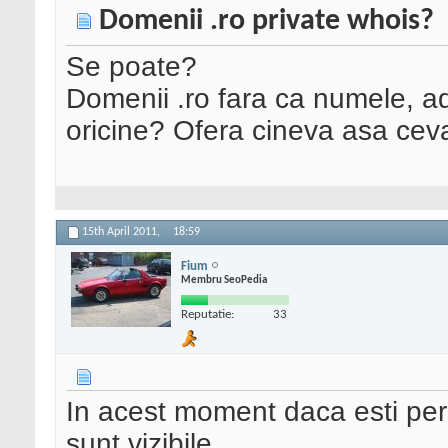
Domenii .ro private whois?
Se poate?
Domenii .ro fara ca numele, adr
oricine? Ofera cineva asa cev
15th April 2011,
18:59
Fium
Membru SeoPedia
Reputatie:
33
In acest moment daca esti per
sunt vizibile.