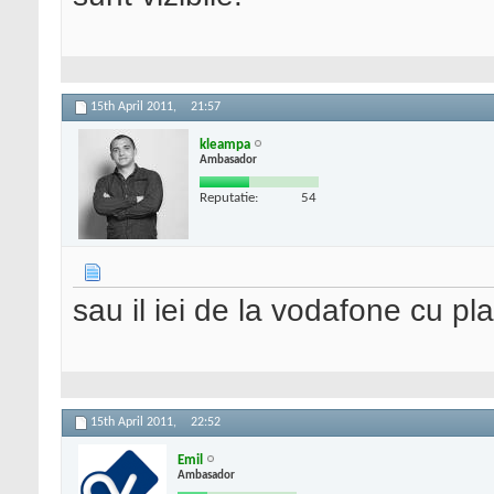
15th April 2011,
21:57
kleampa
Ambasador
Reputatie:
54
sau il iei de la vodafone cu pl
15th April 2011,
22:52
Emil
Ambasador