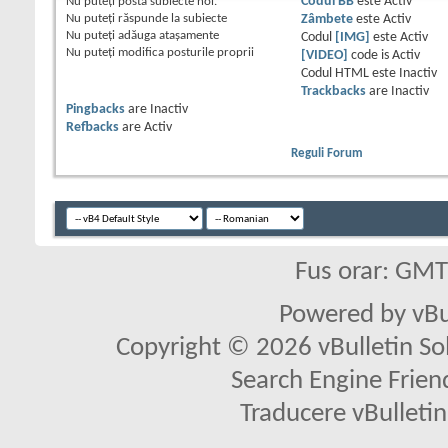
Nu puteţi
posta subiecte noi.
Codul BB
este
Activ
Nu puteţi
răspunde la subiecte
Zâmbete
este
Activ
Nu puteţi
adăuga ataşamente
Codul
[IMG]
este
Activ
Nu puteţi
modifica posturile proprii
[VIDEO]
code is
Activ
Codul HTML este
Inactiv
Trackbacks
are
Inactiv
Pingbacks
are
Inactiv
Refbacks
are
Activ
Reguli Forum
Fus orar: GM
Powered by vBu
Copyright © 2026 vBulletin Solu
Search Engine Frien
Traducere vBullet