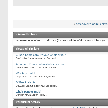
«
aeronave.ro opinii dezvol
Informații subiect
Momentan este/sunt 1 utilizator(i) care navighează în acest subiect.
(0 m
Thread-uri Similare
Cupon Name.com: Private whois gratuit
De Cristian Mezei în forumul Domenii
Adio Free Private Whois la Name.com
De Marius Cristian în forumul Domenii
Whois protejat
De prodan_13 în forumul Bar, lobby...
DNS-uri private
De Aurel Dragut în forumul Bar, lobby...
whois pentru .mobi
De tis în forumul Bar, lobby...
Permisiuni postare