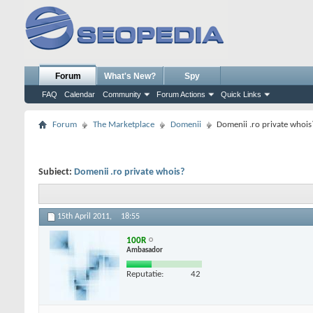
Forum
What's New?
Spy
FAQ
Calendar
Community
Forum Actions
Quick Links
Forum
The Marketplace
Domenii
Domenii .ro private whois
Subiect:
Domenii .ro private whois?
15th April 2011,
18:55
100R
Ambasador
Reputatie:
42