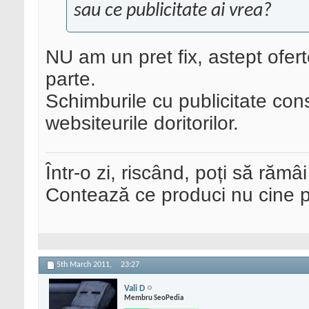
sau ce publicitate ai vrea?
NU am un pret fix, astept ofer
parte.
Schimburile cu publicitate con
websiteurile doritorilor.
Într-o zi, riscând, poți să rămâi
Contează ce produci nu cine pre
5th March 2011,
23:27
Vali D
Membru SeoPedia