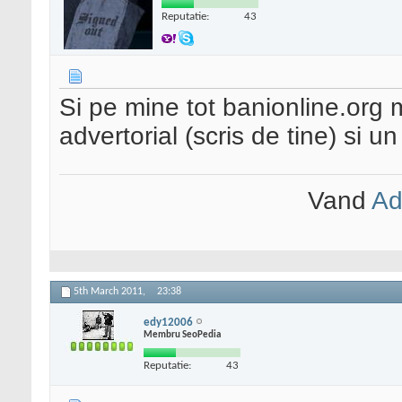
Reputatie:
43
Si pe mine tot banionline.org m
advertorial (scris de tine) si 
Vand
Ad
5th March 2011,
23:38
edy12006
Membru SeoPedia
Reputatie:
43