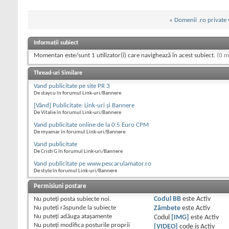
«
Domenii .ro private
Informații subiect
Momentan este/sunt 1 utilizator(i) care navighează în acest subiect.
(0 m
Thread-uri Similare
Vand publicitate pe site PR 3
De staycu în forumul Link-uri/Bannere
[Vând] Publicitate: Link-uri și Bannere
De Vitalie în forumul Link-uri/Bannere
Vand publicitate online de la 0.5 Euro CPM
De myamar în forumul Link-uri/Bannere
Vand publicitate
De Cristi G în forumul Link-uri/Bannere
Vand publicitate pe www.pescarulamator.ro
De style în forumul Link-uri/Bannere
Permisiuni postare
Nu puteţi
posta subiecte noi.
Codul BB
este
Activ
Nu puteţi
răspunde la subiecte
Zâmbete
este
Activ
Nu puteţi
adăuga ataşamente
Codul
[IMG]
este
Activ
Nu puteţi
modifica posturile proprii
[VIDEO]
code is
Activ