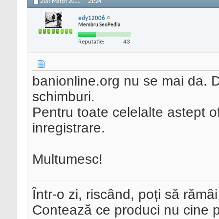
21st March 2011,
21:24
edy12006
Membru SeoPedia
Reputatie:
43
banionline.org nu se mai da.
schimburi.
Pentru toate celelalte astept o
inregistrare.
Multumesc!
Într-o zi, riscând, poți să rămâi
Contează ce produci nu cine pre