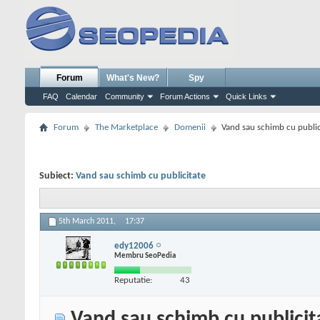
Forum
What's New?
Spy
FAQ
Calendar
Community
Forum Actions
Quick Links
Forum
The Marketplace
Domenii
Vand sau schimb cu public
Subiect:
Vand sau schimb cu publicitate
5th March 2011,
17:37
edy12006
Membru SeoPedia
Reputatie:
43
Vand sau schimb cu publicit