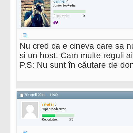
danniel
Junior SeoPedia
Reputatie:
0
Nu cred ca e cineva care sa n
si un host. Cam multe reguli ai
P.S: Nu sunt în căutare de dom
7th April 2011,
14:00
Cristi U
Super Moderator
Reputatie:
53