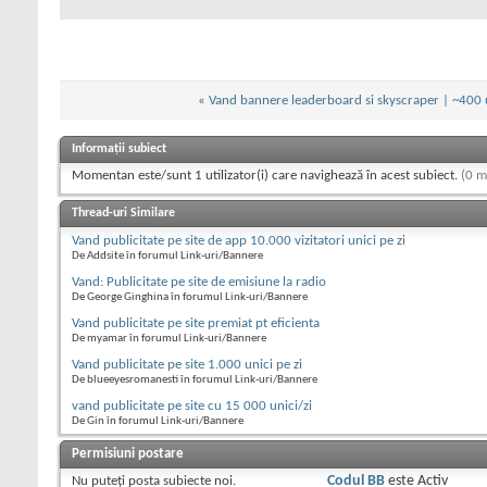
«
Vand bannere leaderboard si skyscraper | ~400 un
Informații subiect
Momentan este/sunt 1 utilizator(i) care navighează în acest subiect.
(0 m
Thread-uri Similare
Vand publicitate pe site de app 10.000 vizitatori unici pe zi
De Addsite în forumul Link-uri/Bannere
Vand: Publicitate pe site de emisiune la radio
De George Ginghina în forumul Link-uri/Bannere
Vand publicitate pe site premiat pt eficienta
De myamar în forumul Link-uri/Bannere
Vand publicitate pe site 1.000 unici pe zi
De blueeyesromanesti în forumul Link-uri/Bannere
vand publicitate pe site cu 15 000 unici/zi
De Gin în forumul Link-uri/Bannere
Permisiuni postare
Nu puteţi
posta subiecte noi.
Codul BB
este
Activ