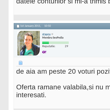
datele conturilor si mi-a trimis 
1st January 2011,
10:50
staycu
Membru SeoPedia
Reputatie:
29
de aia am peste 20 voturi poz
Oferta ramane valabila,si nu ma
interesati.