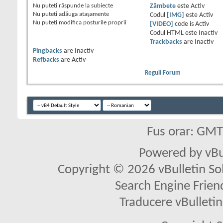
Nu puteţi
răspunde la subiecte
Zâmbete
este
Activ
Nu puteţi
adăuga ataşamente
Codul
[IMG]
este
Activ
Nu puteţi
modifica posturile proprii
[VIDEO]
code is
Activ
Codul HTML este
Inactiv
Trackbacks
are
Inactiv
Pingbacks
are
Inactiv
Refbacks
are
Activ
Reguli Forum
Fus orar: GM
Powered by vBu
Copyright © 2026 vBulletin Solu
Search Engine Frien
Traducere vBullet