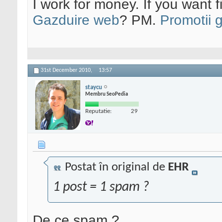
I work for money. If you want 
Gazduire web
? PM.
Promotii 
31st December 2010,
13:57
staycu
Membru SeoPedia
Reputatie:
29
Postat în original de
EHR
1 post = 1 spam ?
De ce spam ?