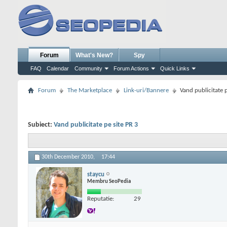
Forum
What's New?
Spy
FAQ
Calendar
Community
Forum Actions
Quick Links
Forum
The Marketplace
Link-uri/Bannere
Vand publicitate p
Subiect:
Vand publicitate pe site PR 3
30th December 2010,
17:44
staycu
Membru SeoPedia
Reputatie:
29