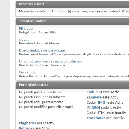
Informații subiect
Momentan este/sunt 1 utilizator(i) care navighează în acest subiect.
(0 m
Thread-uri Similare
PR ciudat
De hyp3rion în forumul Utile
ciudat
De mariusx în forumul Adsense
E ceva ciudat, e de jale oricum.
De danmarius7 în forumul Discutii generale privind optimizarea si motoarele de cauta
Un script ceva.. ceva sa ma scoata din oala
De voiculau1 în forumul Server side
Ceva ciudat
De Alex Dumitru în forumul Discutii generale privind optimizarea si motoarele de cau
Permisiuni postare
Nu puteţi
posta subiecte noi.
Codul BB
este
Activ
Nu puteţi
răspunde la subiecte
Zâmbete
este
Activ
Nu puteţi
adăuga ataşamente
Codul
[IMG]
este
Activ
Nu puteţi
modifica posturile proprii
[VIDEO]
code is
Activ
Codul HTML este
Inactiv
Trackbacks
are
Inactiv
Pingbacks
are
Inactiv
Refbacks
are
Activ