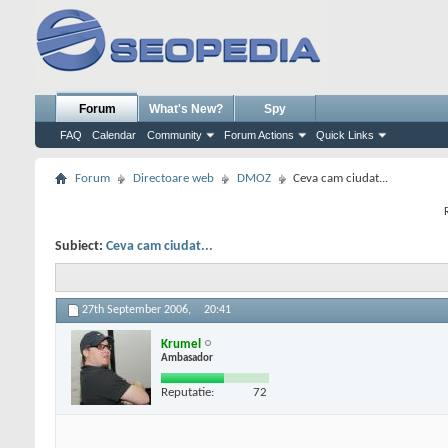
Forum
What's New?
Spy
FAQ
Calendar
Community
Forum Actions
Quick Links
Forum
Directoare web
DMOZ
Ceva cam ciudat...
Subiect:
Ceva cam ciudat...
27th September 2006,
20:41
Krumel
Ambasador
Reputatie:
72