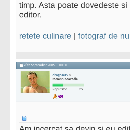
timp. Asta poate dovedeste si c
editor.
retete culinare
|
fotograf de nu
28th September 2006,
00:30
dragoserv
Membru SeoPedia
Reputatie:
39
Am incercat sa devin si eu edito