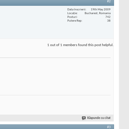
#2
Data înscrierii
19th May 2009
Locaţie
Bucharest, Romania
Posturi
742
Putere Rep
38
1 out of 1 members found this post helpful.
Răspunde cu citat
#3