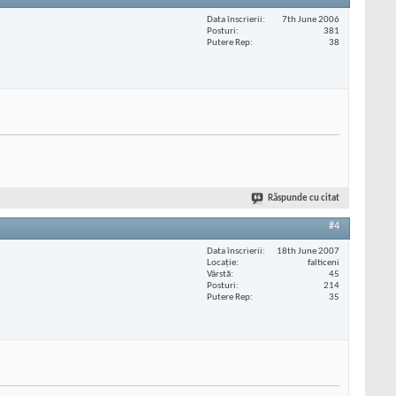
Data înscrierii
7th June 2006
Posturi
381
Putere Rep
38
Răspunde cu citat
#4
Data înscrierii
18th June 2007
Locaţie
falticeni
Vârstă
45
Posturi
214
Putere Rep
35