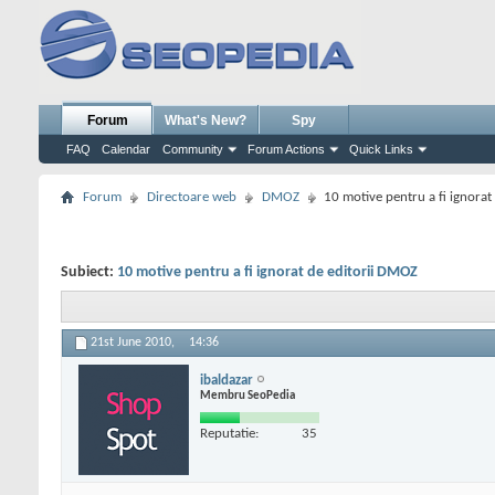
Forum
What's New?
Spy
FAQ
Calendar
Community
Forum Actions
Quick Links
Forum
Directoare web
DMOZ
10 motive pentru a fi ignora
Subiect:
10 motive pentru a fi ignorat de editorii DMOZ
21st June 2010,
14:36
ibaldazar
Membru SeoPedia
Reputatie:
35