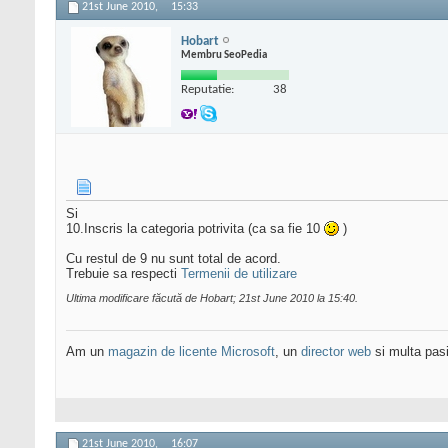
21st June 2010,
15:33
Hobart
Membru SeoPedia
Reputatie:
38
Si
10.Inscris la categoria potrivita (ca sa fie 10
)
Cu restul de 9 nu sunt total de acord.
Trebuie sa respecti
Termenii de utilizare
Ultima modificare făcută de Hobart; 21st June 2010 la
15:40
.
Am un
magazin de licente Microsoft
, un
director web
si multa pas
21st June 2010,
16:07