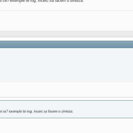
de ce? exemple te rog. incerc sa facem o sinteza.
de ce? exemple te rog. incerc sa facem o sinteza.