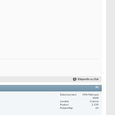
Răspunde cu citat
#6
Data înscrierii
19th February
2008
Locaţie
Craiova
Posturi
2.239
Putere Rep
63