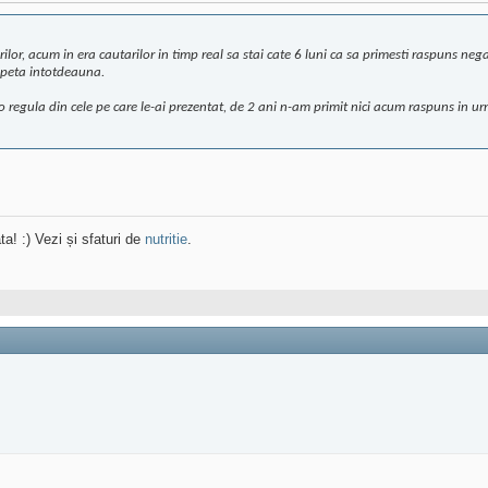
lor, acum in era cautarilor in timp real sa stai cate 6 luni ca sa primesti raspuns negat
 repeta intotdeauna.
 regula din cele pe care le-ai prezentat, de 2 ani n-am primit nici acum raspuns in urm
ta! :) Vezi și sfaturi de
nutritie
.