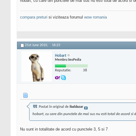
hobart, cu care din punctele de mai sus nu esti total de acord si 
compara preturi
si viziteaza forumul
wow romania
21st June 2010,
16:23
Hobart
Membru SeoPedia
Reputatie:
38
Postat în original de
ibaldazar
hobart, cu care din punctele de mai sus nu esti total de acord si 
Nu sunt in totalitate de acord cu punctele 3, 5 si 7