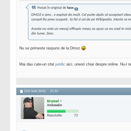
Postat în original de
haos
DMOZ e zero.. e expirat de mult. Cel putin dpdv al acceptari siteuri
corupti fie prea ocupati.. la fel si cei de pe Wikipedia. Istoria se
Acesta nu este un mesaj offtopic vreau sa spun ca nu cred in nicio
din lume. Zero.
Nu se primeste raspuns de la Dmoz
Mai dau cate-un sfat
juridic
aici, uneori chiar despre online. Nu-l ra
21st June 2010,
21:10
Krumel
Ambasador
Reputatie:
72