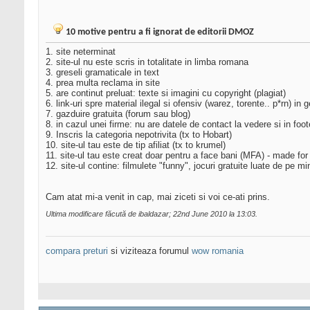
10 motive pentru a fi ignorat de editorii DMOZ
1. site neterminat
2. site-ul nu este scris in totalitate in limba romana
3. greseli gramaticale in text
4. prea multa reclama in site
5. are continut preluat: texte si imagini cu copyright (plagiat)
6. link-uri spre material ilegal si ofensiv (warez, torente.. p*rn) in
7. gazduire gratuita (forum sau blog)
8. in cazul unei firme: nu are datele de contact la vedere si in foot
9. Inscris la categoria nepotrivita (tx to Hobart)
10. site-ul tau este de tip afiliat (tx to krumel)
11. site-ul tau este creat doar pentru a face bani (MFA) - made for
12. site-ul contine: filmulete "funny", jocuri gratuite luate de pe m
Cam atat mi-a venit in cap, mai ziceti si voi ce-ati prins.
Ultima modificare făcută de ibaldazar; 22nd June 2010 la
13:03
.
compara preturi
si viziteaza forumul
wow romania