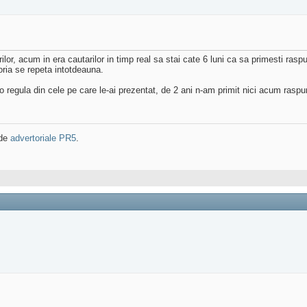
lor, acum in era cautarilor in timp real sa stai cate 6 luni ca sa primesti raspu
toria se repeta intotdeauna.
regula din cele pe care le-ai prezentat, de 2 ani n-am primit nici acum raspun
 de
advertoriale PR5
.