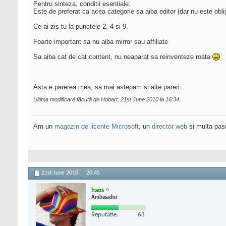
Pentru sinteza, conditii esentiale:
Este de preferat ca acea categorie sa aiba editor (dar nu este obli
Ce ai zis tu la punctele 2, 4 si 9.
Foarte important sa nu aiba mirror sau affiliate
Sa aiba cat de cat content, nu neaparat sa reinventeze roata
Asta e parerea mea, sa mai astepam si alte pareri.
Ultima modificare făcută de Hobart; 21st June 2010 la
16:34
.
Am un
magazin de licente Microsoft
, un
director web
si multa pas
21st June 2010,
20:45
haos
Ambasador
Reputatie:
63