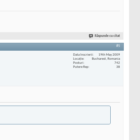
Răspunde cu citat
#5
Data înscrierii
19th May 2009
Locaţie
Bucharest, Romania
Posturi
742
Putere Rep
38