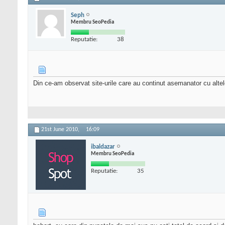
Seph
Membru SeoPedia
Reputatie:
38
Din ce-am observat site-urile care au continut asemanator cu alte
21st June 2010,
16:09
ibaldazar
Membru SeoPedia
Reputatie:
35