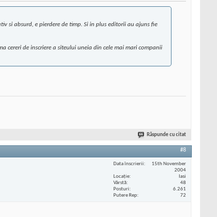
iv si absurd, e pierdere de timp. Si in plus editorii au ajuns fie
a cereri de inscriere a siteului uneia din cele mai mari companii
Răspunde cu citat
#8
Data înscrierii
15th November
2004
Locaţie
Iasi
Vârstă
48
Posturi
6.261
Putere Rep
72