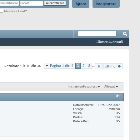
Ajutor
Înregistrare
Memorez Cont?
Căutare Avansată
Pagina 1 din 4
1
2
3
...
Rezultate 1 la 10 din 34
Ultimul
Instrumente subiect
Afișează
#1
Data înscrierii
18th June 2007
Locaţie
falticeni
Vârstă
45
Posturi
214
Putere Rep
35