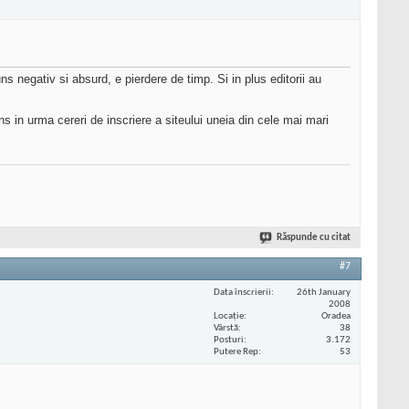
ns negativ si absurd, e pierdere de timp. Si in plus editorii au
s in urma cereri de inscriere a siteului uneia din cele mai mari
Răspunde cu citat
#7
Data înscrierii
26th January
2008
Locaţie
Oradea
Vârstă
38
Posturi
3.172
Putere Rep
53