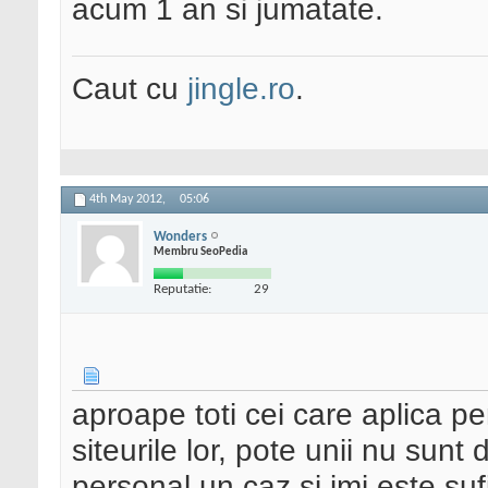
acum 1 an si jumatate.
Caut cu
jingle.ro
.
4th May 2012,
05:06
Wonders
Membru SeoPedia
Reputatie:
29
aproape toti cei care aplica pe
siteurile lor, pote unii nu sun
personal un caz si imi este su