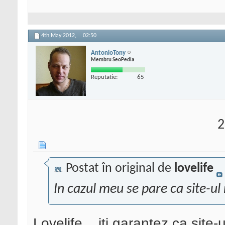
4th May 2012,
02:50
AntonioTony
Membru SeoPedia
Reputatie:
65
2
Postat în original de
lovelife
In cazul meu se pare ca site-ul 
Lovelife .. iti garantez ca site-u