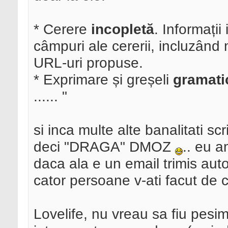
* Cerere
incopletă
. Informații
câmpuri ale cererii, incluzând 
URL-uri propuse.
* Exprimare și greșeli
gramati
...... "
si inca multe alte banalitati sc
deci "DRAGA" DMOZ
.. eu a
daca ala e un email trimis aut
cator persoane v-ati facut de 
Lovelife, nu vreau sa fiu pesimi