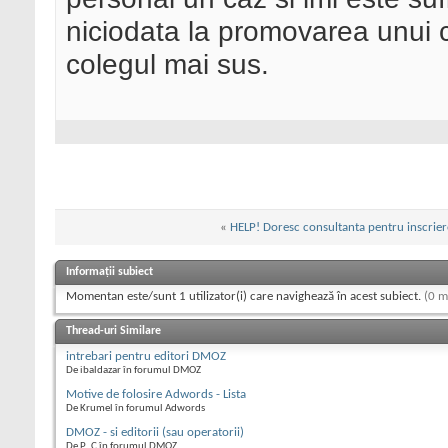
niciodata la promovarea unui 
colegul mai sus.
«
HELP! Doresc consultanta pentru inscrier
Informații subiect
Momentan este/sunt 1 utilizator(i) care navighează în acest subiect.
(0 m
Thread-uri Similare
intrebari pentru editori DMOZ
De ibaldazar în forumul DMOZ
Motive de folosire Adwords - Lista
De Krumel în forumul Adwords
DMOZ - si editorii (sau operatorii)
De P_C în forumul DMOZ