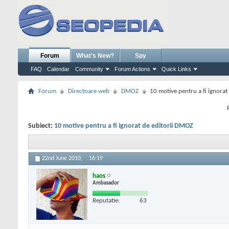
Forum
What's New?
Spy
FAQ
Calendar
Community
Forum Actions
Quick Links
Forum
Directoare web
DMOZ
10 motive pentru a fi ignora
Subiect:
10 motive pentru a fi ignorat de editorii DMOZ
22nd June 2010,
16:19
haos
Ambasador
Reputatie:
63