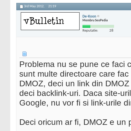
3rd May 2012,
21:19
De-Koon
Membru SeoPedia
Reputatie:
28
Problema nu se pune ce faci c
sunt multe directoare care fac 
DMOZ, deci un link din DMOZ se
deci backlink-uri. Daca site-ur
Google, nu vor fi si link-urile di
Deci oricum ar fi, DMOZ e un p