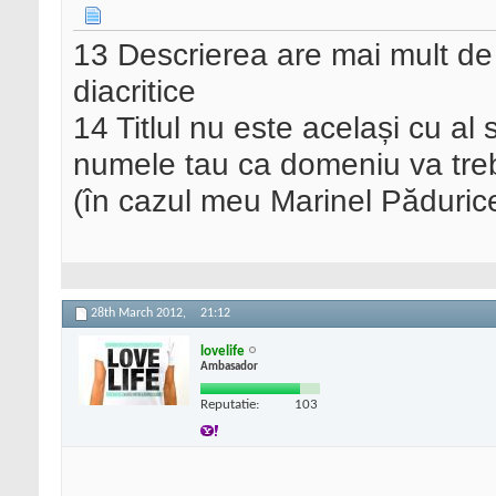
13 Descrierea are mai mult de 
diacritice
14 Titlul nu este același cu al s
numele tau ca domeniu va tre
(în cazul meu Marinel Păduric
28th March 2012,
21:12
lovelife
Ambasador
Reputatie:
103