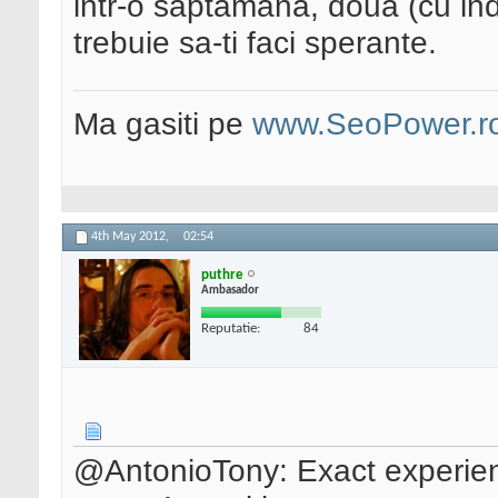
intr-o saptamana, doua (cu in
trebuie sa-ti faci sperante.
Ma gasiti pe
www.SeoPower.r
4th May 2012,
02:54
puthre
Ambasador
Reputatie:
84
@AntonioTony: Exact experien