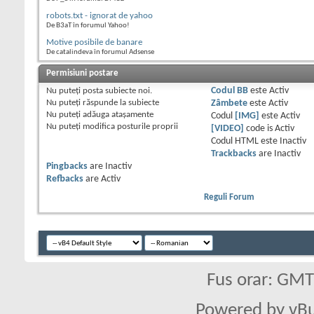
robots.txt - ignorat de yahoo
De B3aT în forumul Yahoo!
Motive posibile de banare
De catalindeva în forumul Adsense
Permisiuni postare
Nu puteţi
posta subiecte noi.
Codul BB
este
Activ
Nu puteţi
răspunde la subiecte
Zâmbete
este
Activ
Nu puteţi
adăuga ataşamente
Codul
[IMG]
este
Activ
Nu puteţi
modifica posturile proprii
[VIDEO]
code is
Activ
Codul HTML este
Inactiv
Trackbacks
are
Inactiv
Pingbacks
are
Inactiv
Refbacks
are
Activ
Reguli Forum
Fus orar: GM
Powered by vBu