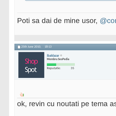
Poti sa dai de mine usor,
@con
25th June 2010,
18:13
ibaldazar
Membru SeoPedia
Reputatie:
35
ok, revin cu noutati pe tema a