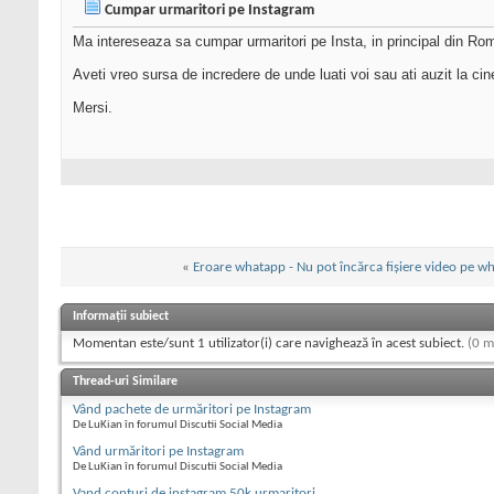
Cumpar urmaritori pe Instagram
Ma intereseaza sa cumpar urmaritori pe Insta, in principal din Rom
Aveti vreo sursa de incredere de unde luati voi sau ati auzit la 
Mersi.
«
Eroare whatapp - Nu pot încărca fișiere video pe w
Informații subiect
Momentan este/sunt 1 utilizator(i) care navighează în acest subiect.
(0 m
Thread-uri Similare
Vând pachete de urmăritori pe Instagram
De LuKian în forumul Discutii Social Media
Vând urmăritori pe Instagram
De LuKian în forumul Discutii Social Media
Vand conturi de instagram 50k urmaritori