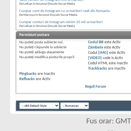
De LuKian în forumul Discutii Social Media
Cumpar cont de Instagram cu urmaritori reali din Romania
De Marcous în forumul Discutii Social Media
Cumpar conturi de instagram minim 10 mii urmaritori
De LuKian în forumul Discutii Social Media
Permisiuni postare
Nu puteţi
posta subiecte noi.
Codul BB
este
Activ
Nu puteţi
răspunde la subiecte
Zâmbete
este
Activ
Nu puteţi
adăuga ataşamente
Codul
[IMG]
este
Activ
Nu puteţi
modifica posturile proprii
[VIDEO]
code is
Activ
Codul HTML este
Inactiv
Trackbacks
are
Inactiv
Pingbacks
are
Inactiv
Refbacks
are
Activ
Reguli Forum
Fus orar: GM