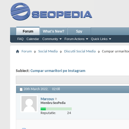
Forum
What's New?
Spy
FAQ
Calendar
Community
Forum Actions
Quick Links
Forum
Social Media
Discutii Social Media
Cumpar urmaritor
Subiect:
Cumpar urmaritori pe Instagram
20th March 2022,
02:08
Marcous
Membru SeoPedia
Reputatie:
24