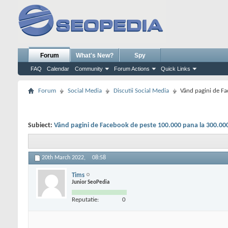
Forum
What's New?
Spy
FAQ
Calendar
Community
Forum Actions
Quick Links
Forum
Social Media
Discutii Social Media
Vând pagini de F
Subiect:
Vând pagini de Facebook de peste 100.000 pana la 300.00
20th March 2022,
08:58
Tims
Junior SeoPedia
Reputatie:
0