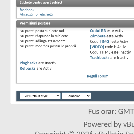
Etichete pentru acest subiect
facebook
Afișează nor etichetă
Permisiuni postare
Nu puteţi
posta subiecte noi.
Codul BB
este
Activ
Nu puteţi
răspunde la subiecte
Zâmbete
este
Activ
Nu puteţi
adăuga ataşamente
Codul
[IMG]
este
Activ
Nu puteţi
modifica posturile proprii
[VIDEO]
code is
Activ
Codul HTML este
Inactiv
Trackbacks
are
Inactiv
Pingbacks
are
Inactiv
Refbacks
are
Activ
Reguli Forum
Fus orar: GM
Powered by vBu