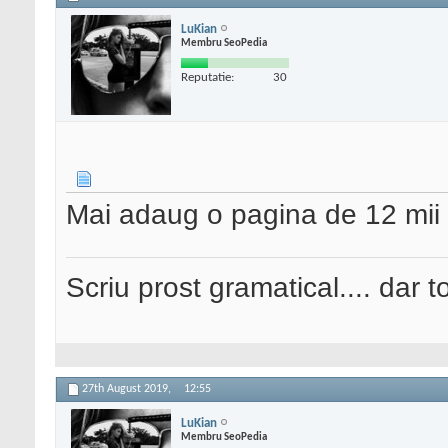
LuKian
Membru SeoPedia
Reputatie:
30
Mai adaug o pagina de 12 mii l
Scriu prost gramatical.... dar tot
27th August 2019,
12:55
LuKian
Membru SeoPedia