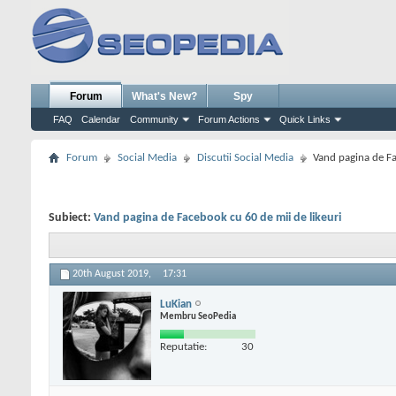
Forum
What's New?
Spy
FAQ
Calendar
Community
Forum Actions
Quick Links
Forum
Social Media
Discutii Social Media
Vand pagina de Fa
Subiect:
Vand pagina de Facebook cu 60 de mii de likeuri
20th August 2019,
17:31
LuKian
Membru SeoPedia
Reputatie:
30