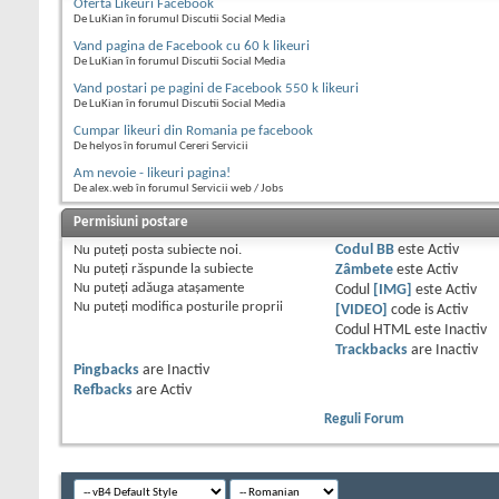
Oferta Likeuri Facebook
De LuKian în forumul Discutii Social Media
Vand pagina de Facebook cu 60 k likeuri
De LuKian în forumul Discutii Social Media
Vand postari pe pagini de Facebook 550 k likeuri
De LuKian în forumul Discutii Social Media
Cumpar likeuri din Romania pe facebook
De helyos în forumul Cereri Servicii
Am nevoie - likeuri pagina!
De alex.web în forumul Servicii web / Jobs
Permisiuni postare
Nu puteţi
posta subiecte noi.
Codul BB
este
Activ
Nu puteţi
răspunde la subiecte
Zâmbete
este
Activ
Nu puteţi
adăuga ataşamente
Codul
[IMG]
este
Activ
Nu puteţi
modifica posturile proprii
[VIDEO]
code is
Activ
Codul HTML este
Inactiv
Trackbacks
are
Inactiv
Pingbacks
are
Inactiv
Refbacks
are
Activ
Reguli Forum