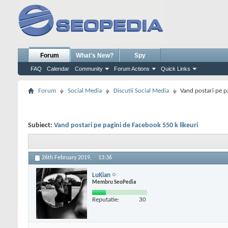
Forum
What's New?
Spy
FAQ
Calendar
Community
Forum Actions
Quick Links
Forum
Social Media
Discutii Social Media
Vand postari pe p
Subiect:
Vand postari pe pagini de Facebook 550 k likeuri
26th February 2019,
13:36
LuKian
Membru SeoPedia
Reputatie:
30