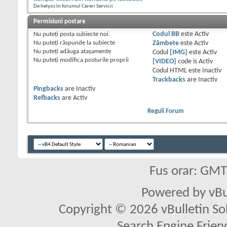
De helyos în forumul Cereri Servicii
Permisiuni postare
Nu puteţi
posta subiecte noi.
Codul BB
este
Activ
Nu puteţi
răspunde la subiecte
Zâmbete
este
Activ
Nu puteţi
adăuga ataşamente
Codul
[IMG]
este
Activ
Nu puteţi
modifica posturile proprii
[VIDEO]
code is
Activ
Codul HTML este
Inactiv
Trackbacks
are
Inactiv
Pingbacks
are
Inactiv
Refbacks
are
Activ
Reguli Forum
Fus orar: GM
Powered by vBu
Copyright © 2026 vBulletin Solu
Search Engine Frien