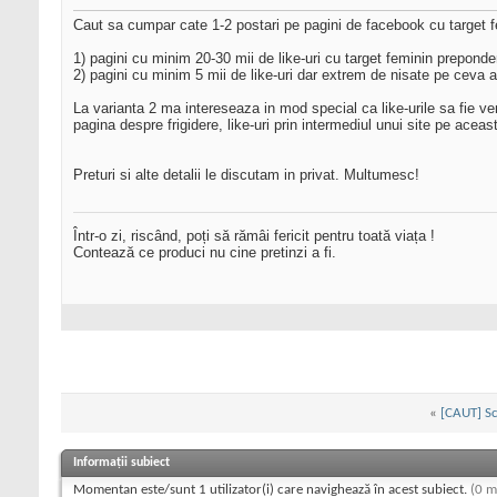
Caut sa cumpar cate 1-2 postari pe pagini de facebook cu target f
1) pagini cu minim 20-30 mii de like-uri cu target feminin preponde
2) pagini cu minim 5 mii de like-uri dar extrem de nisate pe ceva 
La varianta 2 ma intereseaza in mod special ca like-urile sa fie v
pagina despre frigidere, like-uri prin intermediul unui site pe aceas
Preturi si alte detalii le discutam in privat. Multumesc!
Într-o zi, riscând, poți să rămâi fericit pentru toată viața !
Contează ce produci nu cine pretinzi a fi.
«
[CAUT] Scr
Informații subiect
Momentan este/sunt 1 utilizator(i) care navighează în acest subiect.
(0 m