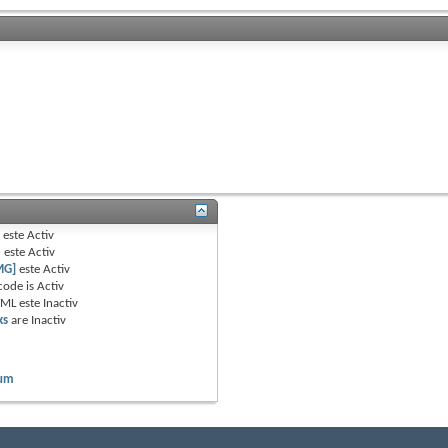
B
este
Activ
e
este
Activ
MG]
este
Activ
code is
Activ
TML este
Inactiv
ks
are
Inactiv
rum