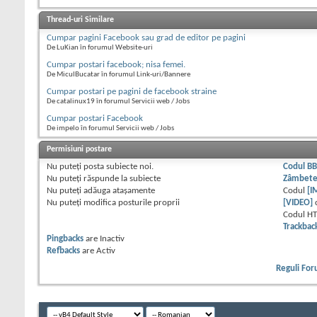
Thread-uri Similare
Cumpar pagini Facebook sau grad de editor pe pagini
De LuKian în forumul Website-uri
Cumpar postari facebook; nisa femei.
De MiculBucatar în forumul Link-uri/Bannere
Cumpar postari pe pagini de facebook straine
De catalinux19 în forumul Servicii web / Jobs
Cumpar postari Facebook
De impelo în forumul Servicii web / Jobs
Permisiuni postare
Nu puteţi
posta subiecte noi.
Codul B
Nu puteţi
răspunde la subiecte
Zâmbet
Nu puteţi
adăuga ataşamente
Codul
[I
Nu puteţi
modifica posturile proprii
[VIDEO]
Codul H
Trackbac
Pingbacks
are
Inactiv
Refbacks
are
Activ
Reguli Fo