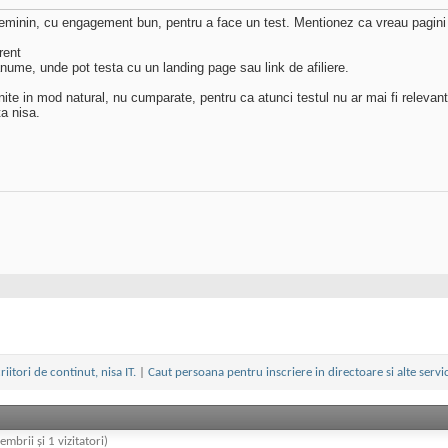
eminin, cu engagement bun, pentru a face un test. Mentionez ca vreau pagini c
rent
anume, unde pot testa cu un landing page sau link de afiliere.
enite in mod natural, nu cumparate, pentru ca atunci testul nu ar mai fi releva
ta nisa.
iitori de continut, nisa IT.
|
Caut persoana pentru inscriere in directoare si alte servic
embrii și 1 vizitatori)