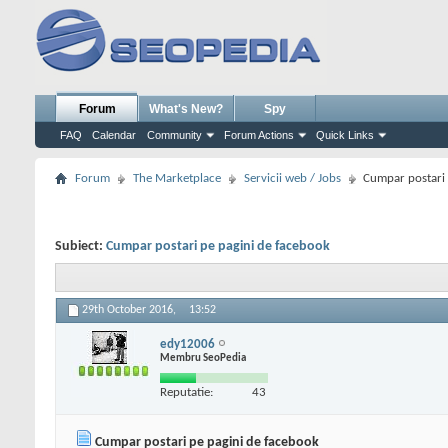
Forum
What's New?
Spy
FAQ
Calendar
Community
Forum Actions
Quick Links
Forum
The Marketplace
Servicii web / Jobs
Cumpar postari 
Subiect:
Cumpar postari pe pagini de facebook
29th October 2016,
13:52
edy12006
Membru SeoPedia
Reputatie:
43
Cumpar postari pe pagini de facebook