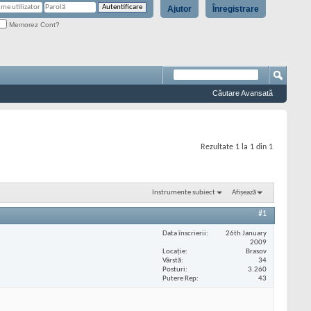
Ajutor
Înregistrare
Memorez Cont?
Căutare Avansată
Rezultate 1 la 1 din 1
Instrumente subiect
Afișează
#1
Data înscrierii
26th January
2009
Locaţie
Brasov
Vârstă
34
Posturi
3.260
Putere Rep
43