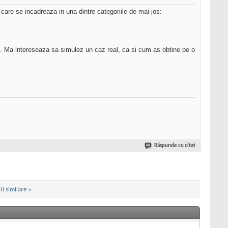
are se incadreaza in una dintre categoriile de mai jos:
nt. Ma intereseaza sa simulez un caz real, ca si cum as obtine pe o
Răspunde cu citat
ii similare
»