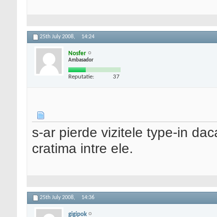
25th July 2008,
14:24
Nosfer
Ambasador
Reputatie:
37
s-ar pierde vizitele type-in dac
cratima intre ele.
25th July 2008,
14:36
gigipok