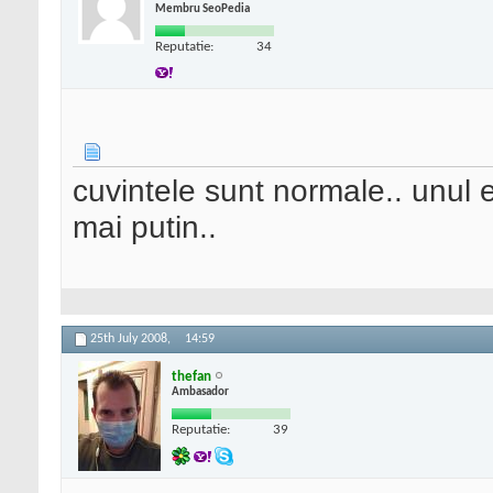
Membru SeoPedia
Reputatie:
34
cuvintele sunt normale.. unul e
mai putin..
25th July 2008,
14:59
thefan
Ambasador
Reputatie:
39