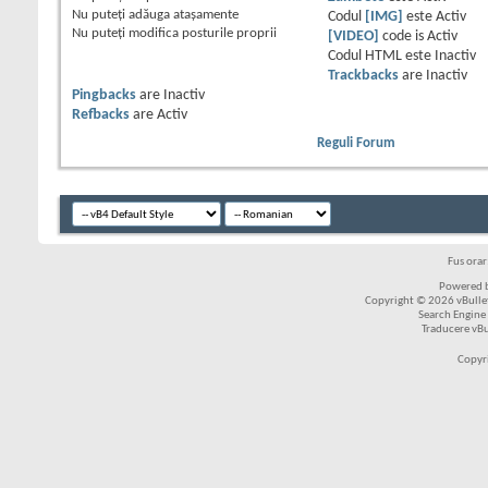
Nu puteţi
adăuga ataşamente
Codul
[IMG]
este
Activ
Nu puteţi
modifica posturile proprii
[VIDEO]
code is
Activ
Codul HTML este
Inactiv
Trackbacks
are
Inactiv
Pingbacks
are
Inactiv
Refbacks
are
Activ
Reguli Forum
Fus ora
Powered b
Copyright © 2026 vBulleti
Search Engine
Traducere vB
Copyr