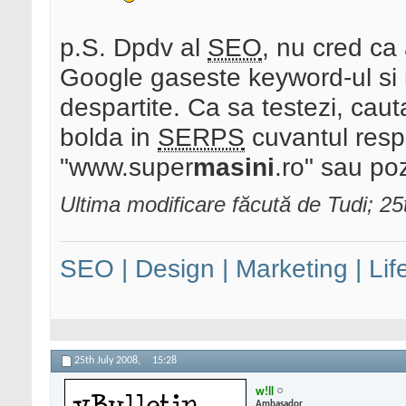
p.S. Dpdv al
SEO
, nu cred ca
Google gaseste keyword-ul si i
despartite. Ca sa testezi, caut
bolda in
SERPS
cuvantul resp
"www.super
masini
.ro" sau po
Ultima modificare făcută de Tudi; 25
SEO | Design | Marketing | Lif
25th July 2008,
15:28
w!ll
Ambasador