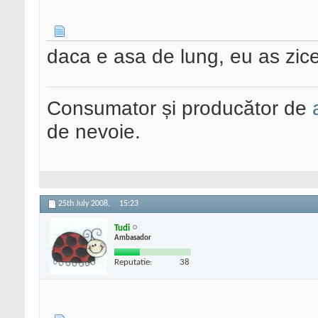
daca e asa de lung, eu as zice
Consumator și producător de
de nevoie.
25th July 2008,
15:23
Tudi
Ambasador
Reputatie:
38