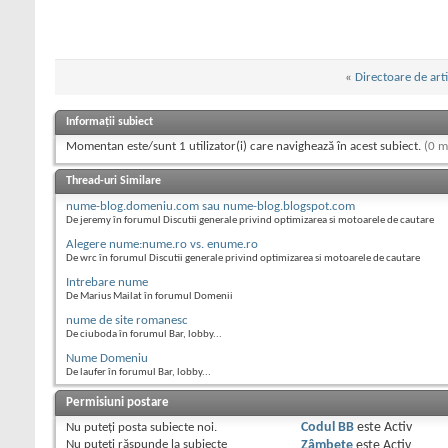
«
Directoare de art
Informații subiect
Momentan este/sunt 1 utilizator(i) care navighează în acest subiect.
(0 m
Thread-uri Similare
nume-blog.domeniu.com sau nume-blog.blogspot.com
De jeremy în forumul Discutii generale privind optimizarea si motoarele de cautare
Alegere nume:nume.ro vs. enume.ro
De wrc în forumul Discutii generale privind optimizarea si motoarele de cautare
Intrebare nume
De Marius Mailat în forumul Domenii
nume de site romanesc
De ciuboda în forumul Bar, lobby...
Nume Domeniu
De laufer în forumul Bar, lobby...
Permisiuni postare
Nu puteţi
posta subiecte noi.
Codul BB
este
Activ
Nu puteţi
răspunde la subiecte
Zâmbete
este
Activ