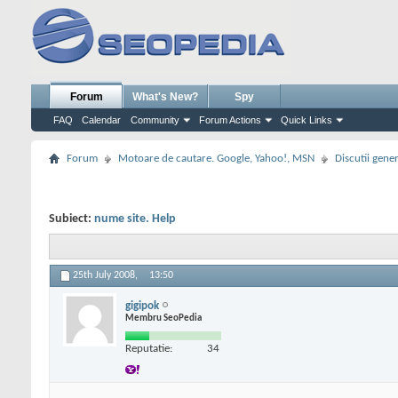
Forum
What's New?
Spy
FAQ
Calendar
Community
Forum Actions
Quick Links
Forum
Motoare de cautare. Google, Yahoo!, MSN
Discutii gene
Subiect:
nume site. Help
25th July 2008,
13:50
gigipok
Membru SeoPedia
Reputatie:
34