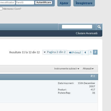
Ajutor
Înregistrare
Memorez Cont?
Căutare Avansată
Pagina 2 din 2
1
2
Rezultate 11 la 12 din 12
Primul
Instrumente subiect
Afișează
#11
Data înscrierii
15th December
2007
Posturi
417
Putere Rep
36