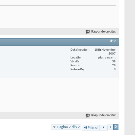
Răspunde cu citat
#12
Data înscrierii
18th November
2007
Locaţie
piatra neamt
Vârstă
38
Posturi
28
Putere Rep
0
Răspunde cu citat
Pagina 2 din 2
1
2
Primul