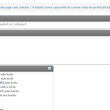
site page rank checker
|
A folosit cineva rapoartele de cuvinte cheie de pe WordTrac
embrii și 1 vizitatori)
B
este
Activ
e
este
Activ
MG]
este
Activ
code is
Activ
TML este
Inactiv
ks
are
Inactiv
rum