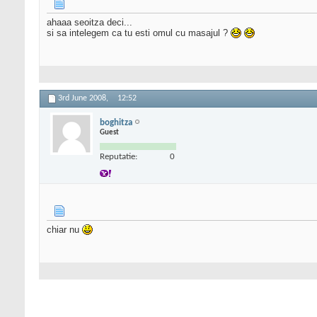
ahaaa seoitza deci...
si sa intelegem ca tu esti omul cu masajul ?
3rd June 2008,
12:52
boghitza
Guest
Reputatie:
0
chiar nu