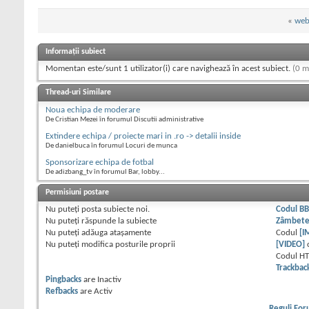
«
web
Informații subiect
Momentan este/sunt 1 utilizator(i) care navighează în acest subiect.
(0 m
Thread-uri Similare
Noua echipa de moderare
De Cristian Mezei în forumul Discutii administrative
Extindere echipa / proiecte mari in .ro -> detalii inside
De danielbuca în forumul Locuri de munca
Sponsorizare echipa de fotbal
De adizbang_tv în forumul Bar, lobby...
Permisiuni postare
Nu puteţi
posta subiecte noi.
Codul B
Nu puteţi
răspunde la subiecte
Zâmbet
Nu puteţi
adăuga ataşamente
Codul
[I
Nu puteţi
modifica posturile proprii
[VIDEO]
Codul H
Trackbac
Pingbacks
are
Inactiv
Refbacks
are
Activ
Reguli Fo