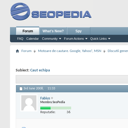
Forum
What's New?
Spy
FAQ
Calendar
Community
Forum Actions
Quick Links
Forum
Motoare de cautare. Google, Yahoo!, MSN
Discutii gene
Subiect:
Caut echipa
3rd June 2008,
11:33
Fabius
Membru SeoPedia
Reputatie:
36