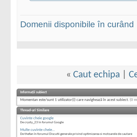
Domenii disponibile în curând
«
Caut echipa
|
Ce
Informații subiect
Momentan este/sunt 1 utilizator(i) care navighează în acest subiect.
(0 m
Thread-uri Similare
Cuvinte cheie google
De crysty_23 în forumul Google
Multe cuvinte cheie...
De thefan în forumul Discutii generale privind optimizarea si motoarele de cautare