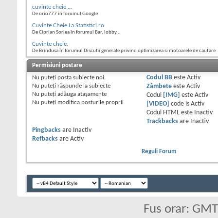
cuvinte cheie ...
De orio777 în forumul Google
Cuvinte Cheie La Statistici.ro
De Ciprian Sorlea în forumul Bar, lobby...
Cuvinte cheie.
De Brindusa în forumul Discutii generale privind optimizarea si motoarele de cautare
Permisiuni postare
Nu puteţi
posta subiecte noi.
Codul BB
este
Activ
Nu puteţi
răspunde la subiecte
Zâmbete
este
Activ
Nu puteţi
adăuga ataşamente
Codul
[IMG]
este
Activ
Nu puteţi
modifica posturile proprii
[VIDEO]
code is
Activ
Codul HTML este
Inactiv
Trackbacks
are
Inactiv
Pingbacks
are
Inactiv
Refbacks
are
Activ
Reguli Forum
Fus orar: GM