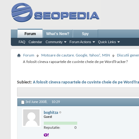
Forum
What's New?
Spy
FAQ
Calendar
Community
Forum Actions
Quick Links
Forum
Motoare de cautare. Google, Yahoo!, MSN
Discutii gene
A folosit cineva rapoartele de cuvinte cheie de pe WordTracker?
Subiect:
A folosit cineva rapoartele de cuvinte cheie de pe WordTr
3rd June 2008,
10:29
boghitza
Guest
Reputatie:
0