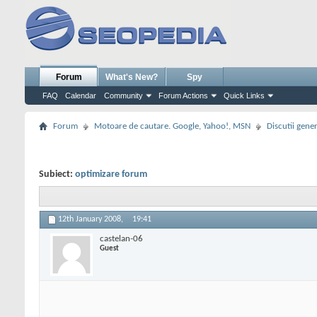
Forum
What's New?
Spy
FAQ
Calendar
Community
Forum Actions
Quick Links
Forum
Motoare de cautare. Google, Yahoo!, MSN
Discutii gene
Subiect:
optimizare forum
12th January 2008,
19:41
castelan-06
Guest