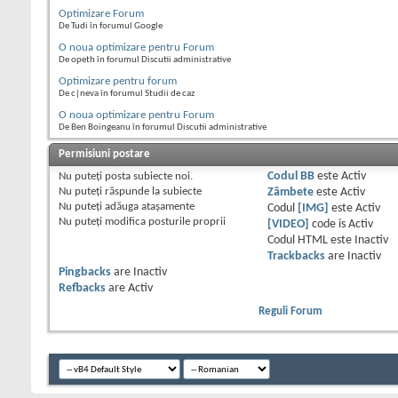
Optimizare Forum
De Tudi în forumul Google
O noua optimizare pentru Forum
De opeth în forumul Discutii administrative
Optimizare pentru forum
De c|neva în forumul Studii de caz
O noua optimizare pentru Forum
De Ben Boingeanu în forumul Discutii administrative
Permisiuni postare
Nu puteţi
posta subiecte noi.
Codul BB
este
Activ
Nu puteţi
răspunde la subiecte
Zâmbete
este
Activ
Nu puteţi
adăuga ataşamente
Codul
[IMG]
este
Activ
Nu puteţi
modifica posturile proprii
[VIDEO]
code is
Activ
Codul HTML este
Inactiv
Trackbacks
are
Inactiv
Pingbacks
are
Inactiv
Refbacks
are
Activ
Reguli Forum