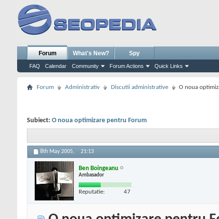
Forum
What's New?
Spy
FAQ
Calendar
Community
Forum Actions
Quick Links
Forum
Administrativ
Discutii administrative
O noua optimiz
Subiect:
O noua optimizare pentru Forum
8th May 2005,
21:13
Ben Boingeanu
Ambasador
Reputatie:
47