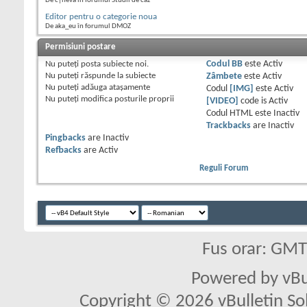
De c|neva în forumul Studii de caz
Editor pentru o categorie noua
De aka_eu în forumul DMOZ
Permisiuni postare
Nu puteţi
posta subiecte noi.
Codul BB
este
Activ
Nu puteţi
răspunde la subiecte
Zâmbete
este
Activ
Nu puteţi
adăuga ataşamente
Codul
[IMG]
este
Activ
Nu puteţi
modifica posturile proprii
[VIDEO]
code is
Activ
Codul HTML este
Inactiv
Trackbacks
are
Inactiv
Pingbacks
are
Inactiv
Refbacks
are
Activ
Reguli Forum
Fus orar: GM
Powered by vBu
Copyright © 2026 vBulletin Solu