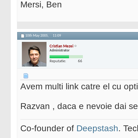
Mersi, Ben
10th May 2005,
11:09
Cristian Mezei
Administrator
Reputatie:
66
Avem multi link catre el cu opt
Razvan , daca e nevoie dai 
Co-founder of
Deepstash
. Tec