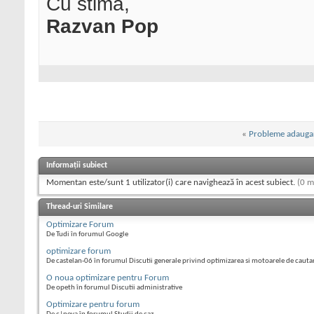
Cu stima,
Razvan Pop
«
Probleme adauga
Informații subiect
Momentan este/sunt 1 utilizator(i) care navighează în acest subiect.
(0 m
Thread-uri Similare
Optimizare Forum
De Tudi în forumul Google
optimizare forum
De castelan-06 în forumul Discutii generale privind optimizarea si motoarele de cauta
O noua optimizare pentru Forum
De opeth în forumul Discutii administrative
Optimizare pentru forum