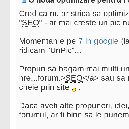
O noua optimizare pentru 
Cred ca nu ar strica sa optimi
"
SEO
" - ar mai creste un pic n
Momentan e pe
7 in google
(l
ridicam "UnPic"...
Propun sa bagam mai multi un 
hre...forum.>
SEO
</a> sau sa 
cheie prin site
.
Daca aveti alte propuneri, idei
forumul, ar fi bine sa le punem 