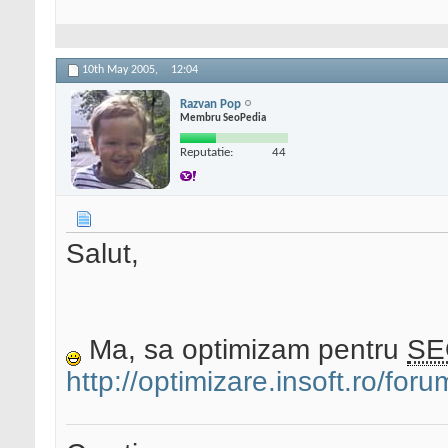
10th May 2005,
12:04
Razvan Pop
Membru SeoPedia
Reputatie:
44
Salut,
Ma, sa optimizam pentru
SE
http://optimizare.insoft.ro/fo