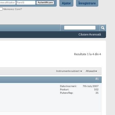
Ajutor
Înregistrare
Memorez Cont?
Căutare Avansată
Rezultate 1 la 4 din 4
Instrumente subiect
Afișează
#1
Data înscrierii
7th July 2007
Posturi
102
Putere Rep
35