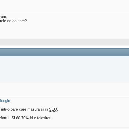
orum,
arele de cautare?
Google
.
a intr-o oare care masura si in
SEO
.
ortul. Si 60-70% iti e folositor.