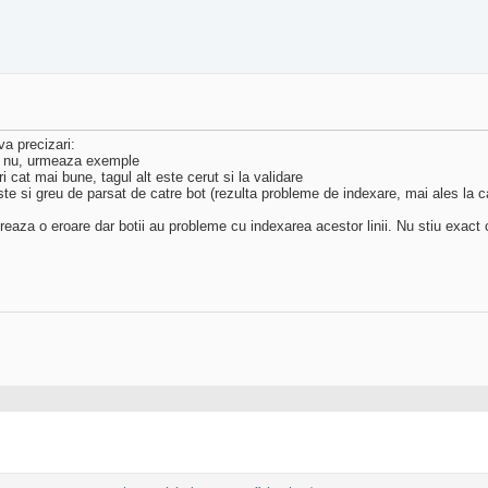
a precizari:
ele nu, urmeaza exemple
eri cat mai bune, tagul alt este cerut si la validare
ste si greu de parsat de catre bot (rezulta probleme de indexare, mai ales la ca
genereaza o eroare dar botii au probleme cu indexarea acestor linii. Nu stiu ex