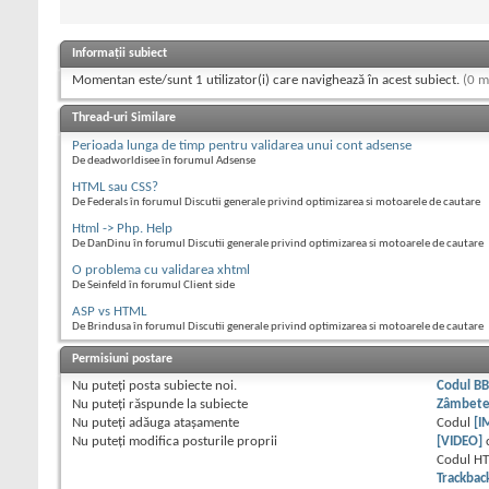
Informații subiect
Momentan este/sunt 1 utilizator(i) care navighează în acest subiect.
(0 m
Thread-uri Similare
Perioada lunga de timp pentru validarea unui cont adsense
De deadworldisee în forumul Adsense
HTML sau CSS?
De Federals în forumul Discutii generale privind optimizarea si motoarele de cautare
Html -> Php. Help
De DanDinu în forumul Discutii generale privind optimizarea si motoarele de cautare
O problema cu validarea xhtml
De Seinfeld în forumul Client side
ASP vs HTML
De Brindusa în forumul Discutii generale privind optimizarea si motoarele de cautare
Permisiuni postare
Nu puteţi
posta subiecte noi.
Codul B
Nu puteţi
răspunde la subiecte
Zâmbet
Nu puteţi
adăuga ataşamente
Codul
[I
Nu puteţi
modifica posturile proprii
[VIDEO]
Codul H
Trackbac