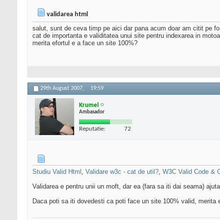
validarea html
salut, sunt de ceva timp pe aici dar pana acum doar am citit pe f
cat de importanta e validitatea unui site pentru indexarea in moto
merita efortul e a face un site 100%?
29th August 2007,
19:59
Krumel
Ambasador
Reputatie:
72
Studiu Valid Html
,
Validare w3c - cat de util?
,
W3C Valid Code & 
Validarea e pentru unii un moft, dar ea (fara sa iti dai seama) ajut
Daca poti sa iti dovedesti ca poti face un site 100% valid, merita ef