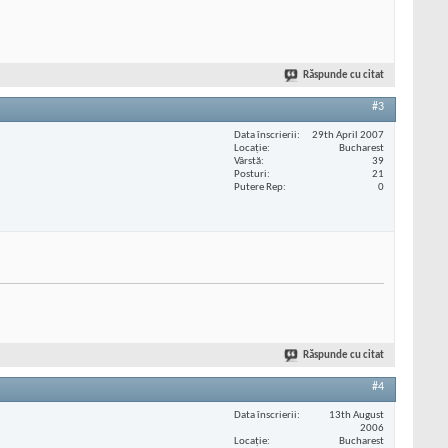
Răspunde cu citat
#3
Data înscrierii
29th April 2007
Locaţie
Bucharest
Vârstă
39
Posturi
21
Putere Rep
0
Răspunde cu citat
#4
Data înscrierii
13th August
2006
Locaţie
Bucharest