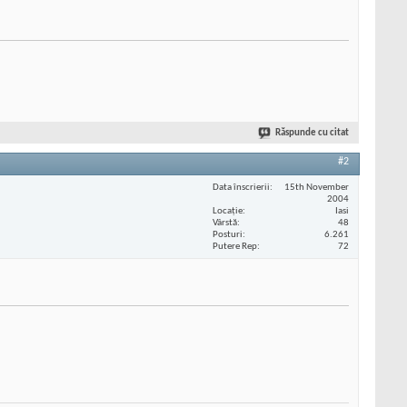
Răspunde cu citat
#2
Data înscrierii
15th November
2004
Locaţie
Iasi
Vârstă
48
Posturi
6.261
Putere Rep
72