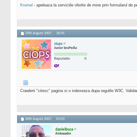
Krumel
- apeleaza la serviciile oferite de mine prin formularul de p
29th August 2007,
20:41
ciops
Junior SeoPedia
Reputatie:
0
Crawlerii "citesc" pagina si o indexeaza dupa regulile W3C. Valida
30th August 2007,
01:03
danielbuca
Ambasador