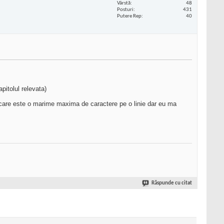
Vârstă
48
Posturi
431
Putere Rep
40
pitolul relevata)
act care este o marime maxima de caractere pe o linie dar eu ma
Răspunde cu citat