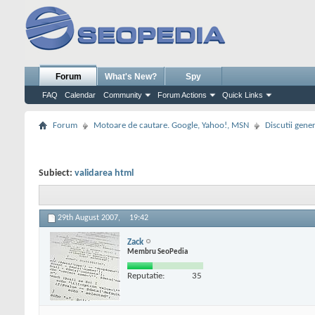
Forum
What's New?
Spy
FAQ
Calendar
Community
Forum Actions
Quick Links
Forum
Motoare de cautare. Google, Yahoo!, MSN
Discutii gene
Subiect:
validarea html
29th August 2007,
19:42
Zack
Membru SeoPedia
Reputatie:
35