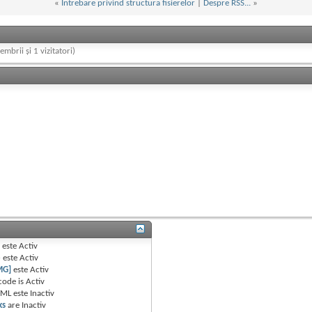
«
Intrebare privind structura fisierelor
|
Despre RSS...
»
embrii și 1 vizitatori)
B
este
Activ
e
este
Activ
MG]
este
Activ
code is
Activ
TML este
Inactiv
ks
are
Inactiv