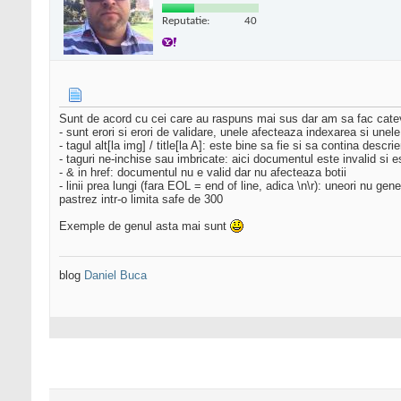
Reputatie:
40
Sunt de acord cu cei care au raspuns mai sus dar am sa fac catev
- sunt erori si erori de validare, unele afecteaza indexarea si un
- tagul alt[la img] / title[la A]: este bine sa fie si sa contina descri
- taguri ne-inchise sau imbricate: aici documentul este invalid si e
- & in href: documentul nu e valid dar nu afecteaza botii
- linii prea lungi (fara EOL = end of line, adica \n\r): uneori nu 
pastrez intr-o limita safe de 300
Exemple de genul asta mai sunt
blog
Daniel Buca