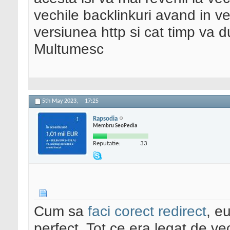
vechile backlinkuri avand in v
versiunea http si cat timp va 
Multumesc
5th May 2023,
17:25
Rapsodia
Membru SeoPedia
Reputatie:
33
Cum sa
faci corect redirect
, e
perfect. Tot ce era legat de v