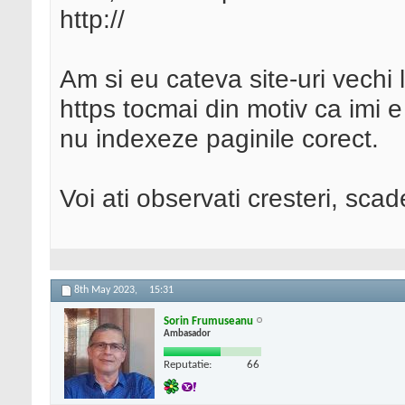
http://
Am si eu cateva site-uri vechi
https tocmai din motiv ca imi e
nu indexeze paginile corect.
Voi ati observati cresteri, scad
8th May 2023,
15:31
Sorin Frumuseanu
Ambasador
Reputatie:
66