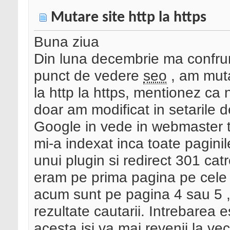
Mutare site http la https
Buna ziua
Din luna decembrie ma confrun
punct de vedere
seo
, am muta
la http la https, mentionez ca
doar am modificat in setarile 
Google in vede in webmaster to
mi-a indexat inca toate paginil
unui plugin si redirect 301 ca
eram pe prima pagina pe cele 
acum sunt pe pagina 4 sau 5 , 
rezultate cautarii. Intrebarea
acesta isi va mai revenii la ve