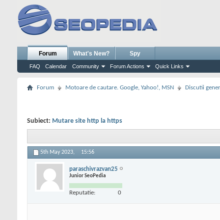
Forum
What's New?
Spy
FAQ
Calendar
Community
Forum Actions
Quick Links
Forum
Motoare de cautare. Google, Yahoo!, MSN
Discutii gene
Subiect:
Mutare site http la https
5th May 2023,
15:56
paraschivrazvan25
Junior SeoPedia
Reputatie:
0