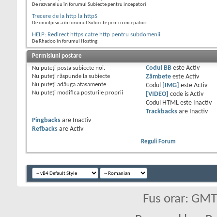
De razvaneluu în forumul Subiecte pentru incepatori
Trecere de la http la httpS
De omulpisica în forumul Subiecte pentru incepatori
HELP: Redirect https catre http pentru subdomenii
De Rhadoo în forumul Hosting
Permisiuni postare
Nu puteţi
posta subiecte noi.
Codul BB
este
Activ
Nu puteţi
răspunde la subiecte
Zâmbete
este
Activ
Nu puteţi
adăuga ataşamente
Codul
[IMG]
este
Activ
Nu puteţi
modifica posturile proprii
[VIDEO]
code is
Activ
Codul HTML este
Inactiv
Trackbacks
are
Inactiv
Pingbacks
are
Inactiv
Refbacks
are
Activ
Reguli Forum
Fus orar: GM