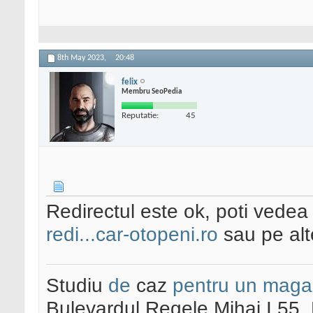
8th May 2023,
20:48
felix
Membru SeoPedia
Reputatie:
45
Redirectul este ok, poti vedea
redi...car-otopeni.ro
sau pe alte
Studiu
de
caz
pentru un maga
Bulevardul Regele Mihai I 55