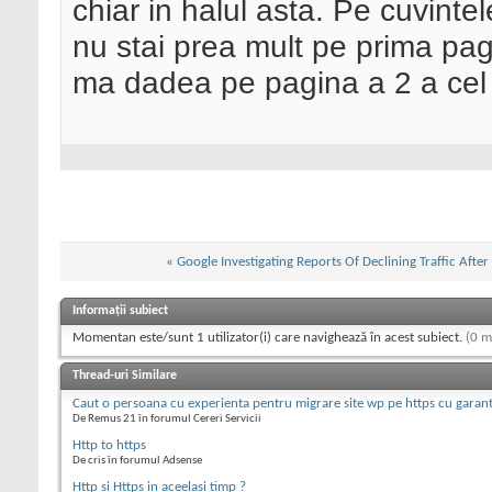
chiar in halul asta. Pe cuvinte
nu stai prea mult pe prima pag
ma dadea pe pagina a 2 a cel 
«
Google Investigating Reports Of Declining Traffic Afte
Informații subiect
Momentan este/sunt 1 utilizator(i) care navighează în acest subiect.
(0 m
Thread-uri Similare
Caut o persoana cu experienta pentru migrare site wp pe https cu garan
De Remus 21 în forumul Cereri Servicii
Http to https
De cris în forumul Adsense
Http si Https in aceelasi timp ?