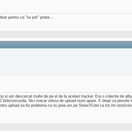
oar pentru ca "se pot" pirata ...
p si am descarcat multe de pe el de la acelasi tracker. Era o colectie de alb
0.1kbs/secunda. Nici macar viteza de upload numi apare. E drept ca piesele le m
entru upload.sa fie problema ca nu prea am pe Share?Cred ca tot imi restricti