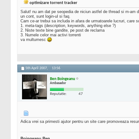
optimizare torrent tracker
Salut! nu am dat pe seopedia de niciun astfel de thread si m-am dec
un cont, sunt login-ul si faq.
Cam ce-ar trebui sa includa in afara de urmatoarele lucruri, care sun
1. meta-tags (description, keywords, anything else ?)
2. Niste texte bine gandite, pe post de reclama
3. Numele celor mai activi torrenti
va multumesc
5th April 2007,
13:56
Ben Boingeanu
Ambasador
Reputatie:
47
Adica vrei sa primesti ajutor pentru un site care promoveaza resur
Boingeanu Ben