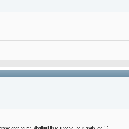
...
me open-source, distributii linux, tutoriale, jocuri gratis, etc." ?