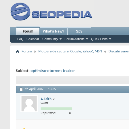
Forum
What's New?
Spy
FAQ
Calendar
Community
Forum Actions
Quick Links
Forum
Motoare de cautare. Google, Yahoo!, MSN
Discutii gene
Subiect:
optimizare torrent tracker
5th April 2007,
13:35
A.Faith
Guest
Reputatie:
0