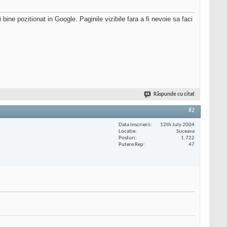
ine pozitionat in Google. Paginile vizibile fara a fi nevoie sa faci
Răspunde cu citat
#2
Data înscrierii
12th July 2004
Locaţie
Suceava
Posturi
1.722
Putere Rep
47