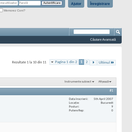
Ajutor
Înregistrare
Memorez Cont?
Căutare Avansată
Pagina 1 din 2
1
2
Rezultate 1 la 10 din 11
Ultimul
Instrumente subiect
Afișează
#1
Data înscrierii
5th April 2007
Locaţie
Bucuresti
Posturi
9
Putere Rep
0