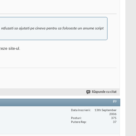
 sa refuzati sa ajutati pe cineva pentru ca foloseste un anume script
eze site-ul.
Răspunde cu citat
#9
Data înscrierii
13th September
2006
Posturi
375
Putere Rep
37