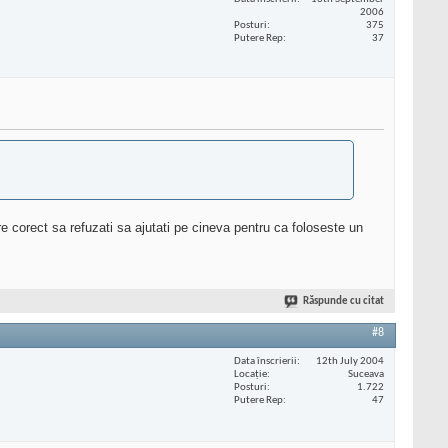
2006
Posturi
375
Putere Rep
37
are corect sa refuzati sa ajutati pe cineva pentru ca foloseste un
Răspunde cu citat
#8
Data înscrierii
12th July 2004
Locaţie
Suceava
Posturi
1.722
Putere Rep
47