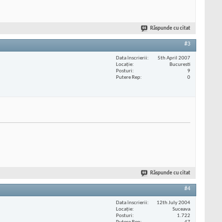
Răspunde cu citat
#3
Data înscrierii
5th April 2007
Locaţie
Bucuresti
Posturi
9
Putere Rep
0
Răspunde cu citat
#4
Data înscrierii
12th July 2004
Locaţie
Suceava
Posturi
1.722