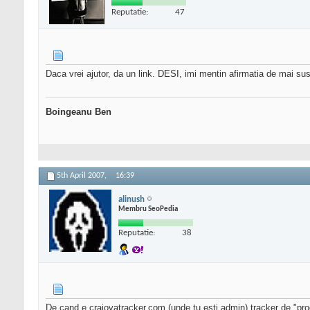
Reputatie:
47
Daca vrei ajutor, da un link. DESI, imi mentin afirmatia de mai sus
Boingeanu Ben
5th April 2007,
16:39
alinush
Membru SeoPedia
Reputatie:
38
De cand e craiovatracker.com (unde tu esti admin) tracker de "progra