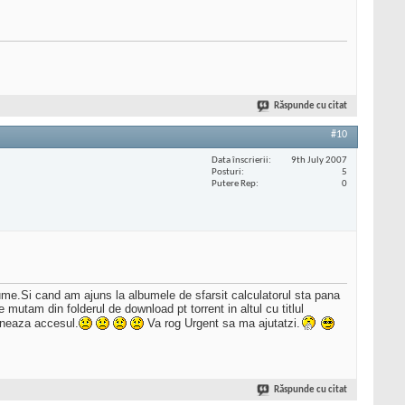
Răspunde cu citat
#10
Data înscrierii
9th July 2007
Posturi
5
Putere Rep
0
ume.Si cand am ajuns la albumele de sfarsit calculatorul sta pana
utam din folderul de download pt torrent in altul cu titlul
oneaza accesul.
Va rog Urgent sa ma ajutatzi.
Răspunde cu citat