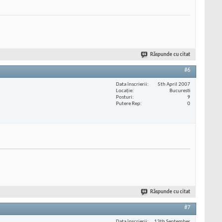
Răspunde cu citat
#6
Data înscrierii
5th April 2007
Locaţie
Bucuresti
Posturi
9
Putere Rep
0
Răspunde cu citat
#7
Data înscrierii
13th September