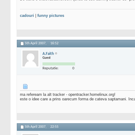
cadouri
|
funny pictures
5th April 2007,
16:52
A.Faith
Guest
Reputatie:
0
ma refeream la alt tracker - opentracker.homelinux.org!
este o idee care a prins oarecum forma de cateva saptamani. Inc
5th April 2007,
22:55