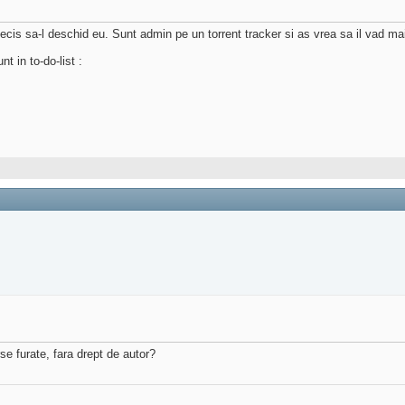
is sa-l deschid eu. Sunt admin pe un torrent tracker si as vrea sa il vad mai b
t in to-do-list :
se furate, fara drept de autor?