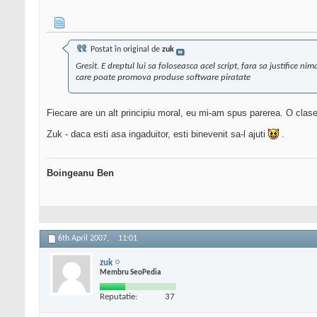
Postat în original de
zuk
Gresit. E dreptul lui sa foloseasca acel script, fara sa justifice n
care poate promova produse software piratate
Fiecare are un alt principiu moral, eu mi-am spus parerea. O clasez
Zuk - daca esti asa ingaduitor, esti binevenit sa-l ajuti
.
Boingeanu Ben
6th April 2007,
11:01
zuk
Membru SeoPedia
Reputatie:
37