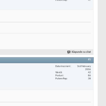
Putere Rep
47
Răspunde cu citat
#5
Data înscrierii
3rd February
2006
Vârstă
42
Posturi
86
Putere Rep
38