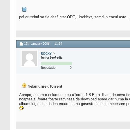
pai ar trebui sa fie desfiintat ODC, UseNext, samd in cazul asta , d
12th January 2008,
11:34
ROCKY
Junior SeoPedia
Reputatie:
0
Nelamurire uTorrent
Apropo, eu am o nelamurire cu uTorrent1.8 Beta. Il am de ceva tim
noaptea si foarte foarte rar,viteza de download apare dar numa la 
albumului, si imi dadea eroare ca nu gaseste fisierele necesare p