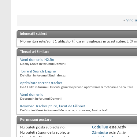
«
Vind s
Informații subiect
Momentan este/sunt 1 utilizator(i) care navighează în acest subiect.
(0 m
Thread-uri Similare
Vand domeniu N2.Ro
De edy12006 în forumul Domenii
Torrent Search Engine
De Iulian în forumul Studii de caz
optimizare torrent tracker
De A.Faith în forumul Discutii generale privind optimizarea si motoarele de cautare
Vand domeniu
De cozmin în forumul Domenii
Keyword Tracker pt .ro, facut de Filipnet
De Cristian Mezei în forumul Metode de promovare, Analiza trafic.
Permisiuni postare
Nu puteţi
posta subiecte noi.
Codul BB
este
Activ
Nu puteţi
răspunde la subiecte
Zâmbete
este
Activ