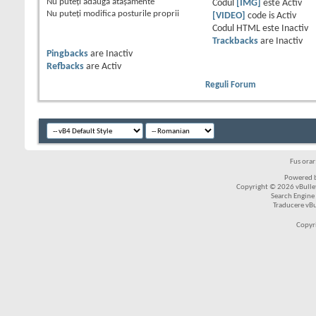
Nu puteţi
adăuga ataşamente
Codul
[IMG]
este
Activ
Nu puteţi
modifica posturile proprii
[VIDEO]
code is
Activ
Codul HTML este
Inactiv
Trackbacks
are
Inactiv
Pingbacks
are
Inactiv
Refbacks
are
Activ
Reguli Forum
Fus ora
Powered b
Copyright © 2026 vBulleti
Search Engine
Traducere vB
Copyr