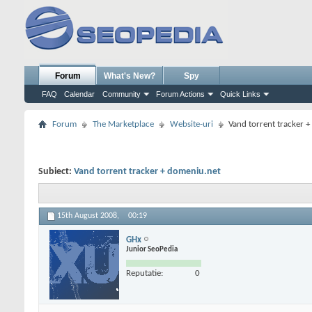
Forum
What's New?
Spy
FAQ
Calendar
Community
Forum Actions
Quick Links
Forum
The Marketplace
Website-uri
Vand torrent tracker 
Subiect:
Vand torrent tracker + domeniu.net
15th August 2008,
00:19
GHx
Junior SeoPedia
Reputatie:
0