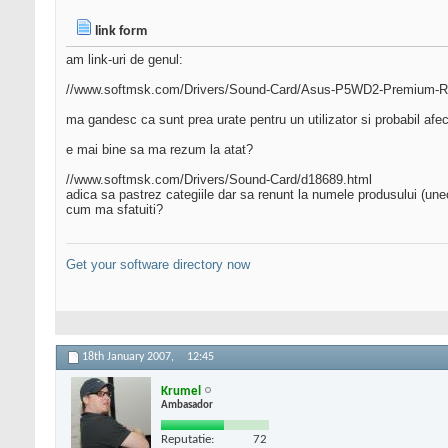
link form
am link-uri de genul:
//www.softmsk.com/Drivers/Sound-Card/Asus-P5WD2-Premium-Rea
ma gandesc ca sunt prea urate pentru un utilizator si probabil afe
e mai bine sa ma rezum la atat?
//www.softmsk.com/Drivers/Sound-Card/d18689.html
adica sa pastrez categiile dar sa renunt la numele produsului (uneo
cum ma sfatuiti?
Get your software directory now
18th January 2007,
12:45
Krumel
Ambasador
Reputatie:
72