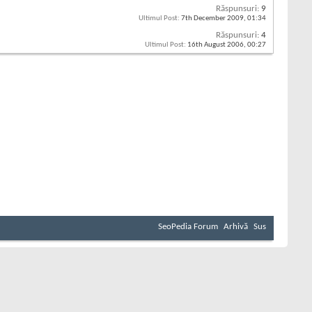
Răspunsuri:
9
Ultimul Post:
7th December 2009,
01:34
Răspunsuri:
4
Ultimul Post:
16th August 2006,
00:27
SeoPedia Forum
Arhivă
Sus