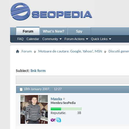
Forum
What's New?
Spy
FAQ
Calendar
Community
Forum Actions
Quick Links
Forum
Motoare de cautare. Google, Yahoo!, MSN
Discutii gene
Subiect:
link form
18th January 2007,
12:27
Mascka
Membru SeoPedia
Reputatie:
38