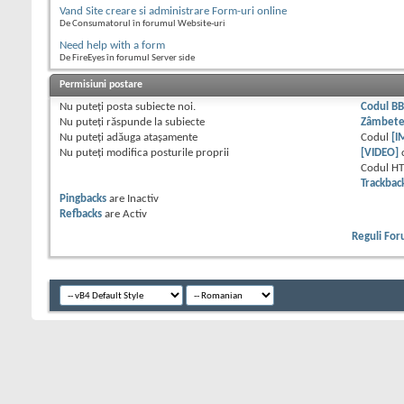
Vand Site creare si administrare Form-uri online
De Consumatorul în forumul Website-uri
Need help with a form
De FireEyes în forumul Server side
Permisiuni postare
Nu puteţi
posta subiecte noi.
Codul B
Nu puteţi
răspunde la subiecte
Zâmbet
Nu puteţi
adăuga ataşamente
Codul
[I
Nu puteţi
modifica posturile proprii
[VIDEO]
Codul H
Trackbac
Pingbacks
are
Inactiv
Refbacks
are
Activ
Reguli Fo