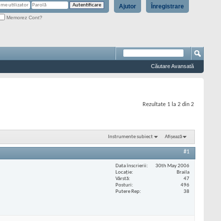
Ajutor
Înregistrare
Memorez Cont?
Căutare Avansată
Rezultate 1 la 2 din 2
Instrumente subiect
Afișează
#1
Data înscrierii
30th May 2006
Locaţie
Braila
Vârstă
47
Posturi
496
Putere Rep
38