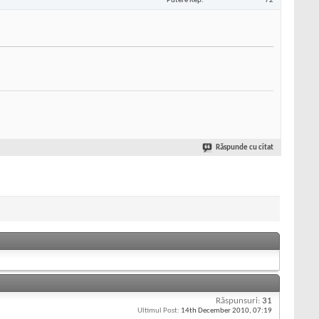
Putere Rep
72
Răspunde cu citat
Răspunsuri:
31
Ultimul Post:
14th December 2010,
07:19