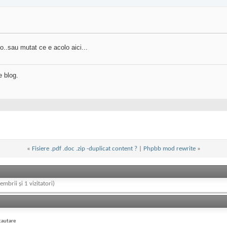
lo..sau mutat ce e acolo aici...
e blog.
«
Fisiere .pdf .doc .zip -duplicat content ?
|
Phpbb mod rewrite
»
embrii și 1 vizitatori)
cautare