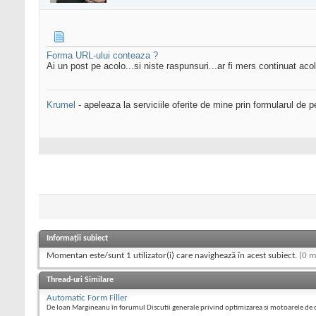
Forma URL-ului conteaza ?
Ai un post pe acolo...si niste raspunsuri...ar fi mers continuat aco
Krumel
- apeleaza la serviciile oferite de mine prin formularul de p
Informații subiect
Momentan este/sunt 1 utilizator(i) care navighează în acest subiect.
(0 m
Thread-uri Similare
Automatic Form Filler
De Ioan Margineanu în forumul Discutii generale privind optimizarea si motoarele de 