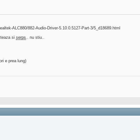
ltek-ALC880/882-Audio-Driver-5.10.0.5127-Part-3/5_d18689.html
cteaza si
serps
.. nu stiu..
ri e prea lung)