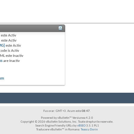
B
este
Activ
e
este
Activ
MG]
este
Activ
code is
Activ
TML este
Inactiv
ks
are
Inactiv
rum
Fus orar: GMT +3. Acum este
08:47
.
Powered by vBulletin™ Versiunea 4.2.0
Copyright © 2026 vBulletin Solutions, Inc. Toate drepturile rezervate.
Search Engine Friendly URLs by
vBSEO
3.5.1 PL1
Traducere vBulletin™ in Romana:
Teascu Dorin