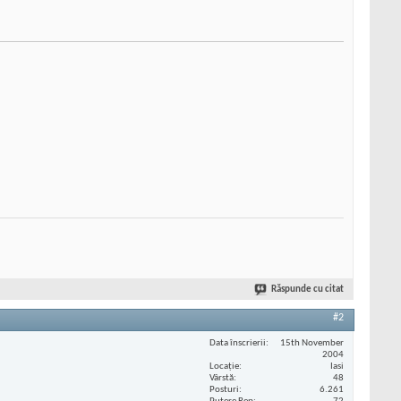
Răspunde cu citat
#2
Data înscrierii
15th November
2004
Locaţie
Iasi
Vârstă
48
Posturi
6.261