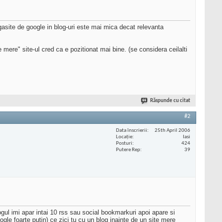
asite de google in blog-uri este mai mica decat relevanta
ere" site-ul cred ca e pozitionat mai bine. (se considera ceilalti
Răspunde cu citat
#2
Data înscrierii
25th April 2006
Locaţie
Iasi
Posturi
424
Putere Rep
39
gul imi apar intai 10 rss sau social bookmarkuri apoi apare si
ogle foarte putin) ce zici tu cu un blog inainte de un site mere