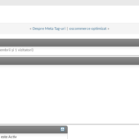
«
Despre Meta Tag-uri
|
oscommerce optimizat
»
embrii și 1 vizitatori)
B
este
Activ