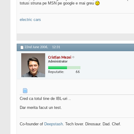
totusi struna pe MSN pe google e mai greu
electric cars
22nd June 2006,
12:31
Cristian Mezei
Administrator
Reputatie:
66
Cred ca totul tine de IBL-uri ..
Dar merita facut un test.
Co-founder of
Deepstash
. Tech lover. Dinosaur. Dad. Chef.