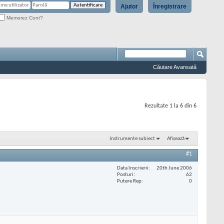
Ajutor
Înregistrare
Memorez Cont?
Căutare Avansată
Rezultate 1 la 6 din 6
Instrumente subiect
Afișează
#1
Data înscrierii
20th June 2006
Posturi
62
Putere Rep
0