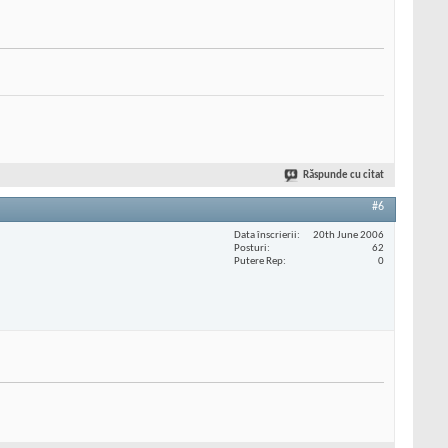
Răspunde cu citat
#6
Data înscrierii
20th June 2006
Posturi
62
Putere Rep
0