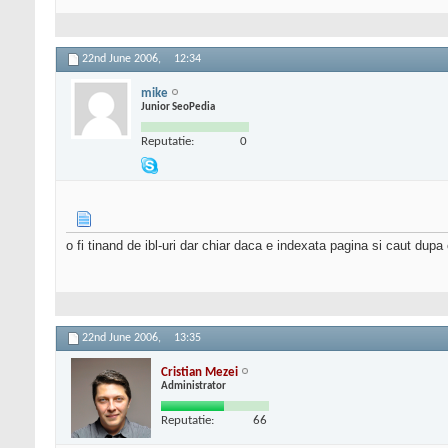
22nd June 2006,
12:34
mike
Junior SeoPedia
Reputatie:
0
o fi tinand de ibl-uri dar chiar daca e indexata pagina si caut dupa 
22nd June 2006,
13:35
Cristian Mezei
Administrator
Reputatie:
66