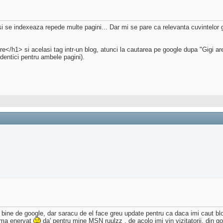
i se indexeaza repede multe pagini... Dar mi se pare ca relevanta cuvintelor g
1> si acelasi tag intr-un blog, atunci la cautarea pe google dupa "Gigi are m
dentici pentru ambele pagini).
 bine de google, dar saracu de el face greu update pentru ca daca imi caut blo
e ma enervat
da' pentru mine MSN ruulzz , de acolo imi vin vizitatorii, din go