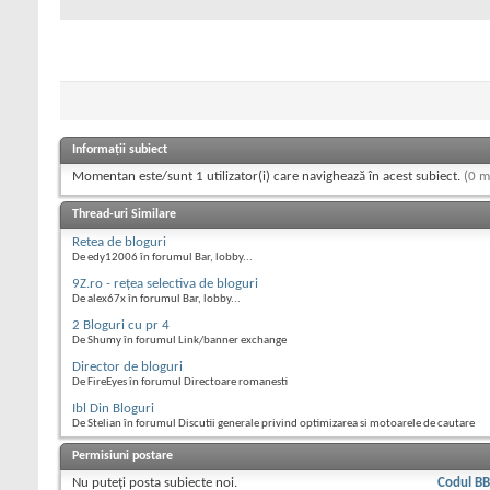
Informații subiect
Momentan este/sunt 1 utilizator(i) care navighează în acest subiect.
(0 m
Thread-uri Similare
Retea de bloguri
De edy12006 în forumul Bar, lobby...
9Z.ro - reţea selectiva de bloguri
De alex67x în forumul Bar, lobby...
2 Bloguri cu pr 4
De Shumy în forumul Link/banner exchange
Director de bloguri
De FireEyes în forumul Directoare romanesti
Ibl Din Bloguri
De Stelian în forumul Discutii generale privind optimizarea si motoarele de cautare
Permisiuni postare
Nu puteţi
posta subiecte noi.
Codul B