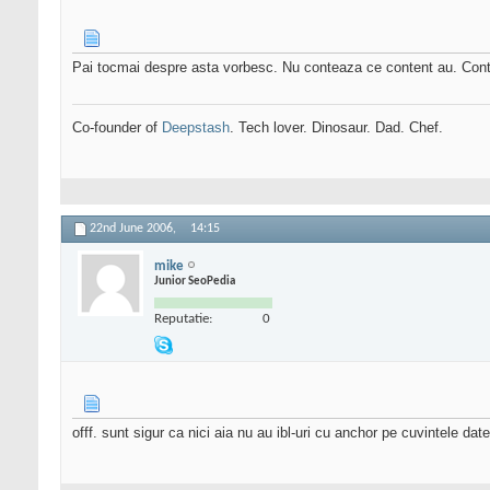
Pai tocmai despre asta vorbesc. Nu conteaza ce content au. Conte
Co-founder of
Deepstash
. Tech lover. Dinosaur. Dad. Chef.
22nd June 2006,
14:15
mike
Junior SeoPedia
Reputatie:
0
offf. sunt sigur ca nici aia nu au ibl-uri cu anchor pe cuvintele dat