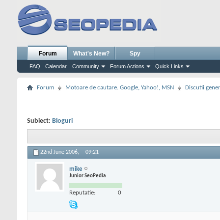
Forum
What's New?
Spy
FAQ
Calendar
Community
Forum Actions
Quick Links
Forum
Motoare de cautare. Google, Yahoo!, MSN
Discutii gene
Subiect:
Bloguri
22nd June 2006,
09:21
mike
Junior SeoPedia
Reputatie:
0