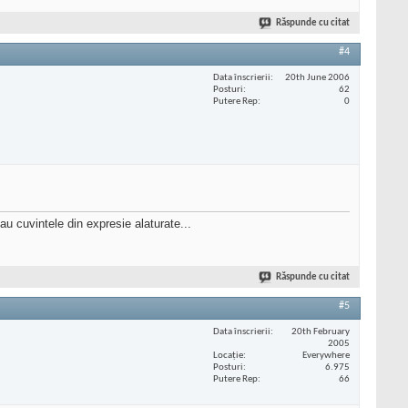
Răspunde cu citat
#4
Data înscrierii
20th June 2006
Posturi
62
Putere Rep
0
 au cuvintele din expresie alaturate...
Răspunde cu citat
#5
Data înscrierii
20th February
2005
Locaţie
Everywhere
Posturi
6.975
Putere Rep
66