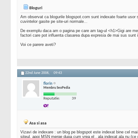
Bloguri
Am observat ca blogurile blogspot.com sunt indexate foarte usor s
cuvintelor gasite pe site-uri normale...
De exemplu daca am o pagina pe care am tag-ul <h1>Gigi are mere</h
factori care pot influenta clasarea dupa expresia de mai sus sunt i
Voi ce parere aveti?
22nd June 2006,
09:43
florin
Membru SeoPedia
Reputatie:
39
Asa si asa
Vizavi de indexare : un blog pe blogspot este indexat bine cel mai
siteul, apoi MSN merge dupa cum vrea el , ala indexat ala nu (c