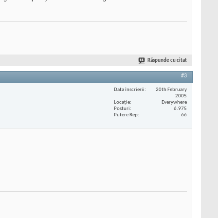
Răspunde cu citat
#3
Data înscrierii
20th February
2005
Locaţie
Everywhere
Posturi
6.975
Putere Rep
66