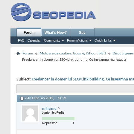
Forum
What's New?
Spy
FAQ
Calendar
Community
Forum Actions
Quick Links
Forum
Motoare de cautare. Google, Yahoo!, MSN
Discutii gene
Freelancer in domeniul SEO/Link building. Ce inseamna mai exact?
Subiect:
Freelancer in domeniul SEO/Link building. Ce inseamna ma
25th February 2011,
14:19
mihaimd
Junior SeoPedia
Reputatie:
0