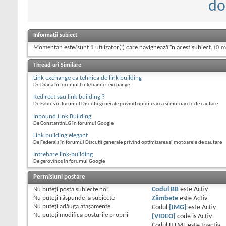
do
Informații subiect
Momentan este/sunt 1 utilizator(i) care navighează în acest subiect.
(0 m
Thread-uri Similare
Link exchange ca tehnica de link building
De Diana în forumul Link/banner exchange
Redirect sau link building ?
De Fabius în forumul Discutii generale privind optimizarea si motoarele de cautare
Inbound Link Building
De ConstantinLG în forumul Google
Link building elegant
De Federals în forumul Discutii generale privind optimizarea si motoarele de cautare
Intrebare link-building
De gerovinos în forumul Google
Permisiuni postare
Nu puteţi
posta subiecte noi.
Codul BB
este
Activ
Nu puteţi
răspunde la subiecte
Zâmbete
este
Activ
Nu puteţi
adăuga ataşamente
Codul
[IMG]
este
Activ
Nu puteţi
modifica posturile proprii
[VIDEO]
code is
Activ
Codul HTML este
Inactiv