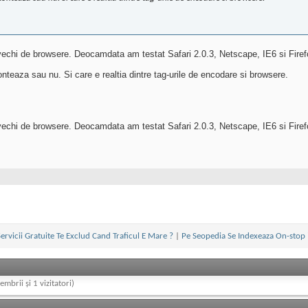
vechi de browsere. Deocamdata am testat Safari 2.0.3, Netscape, IE6 si Firefox
onteaza sau nu. Si care e realtia dintre tag-urile de encodare si browsere.
vechi de browsere. Deocamdata am testat Safari 2.0.3, Netscape, IE6 si Firefo
Servicii Gratuite Te Exclud Cand Traficul E Mare ?
|
Pe Seopedia Se Indexeaza On-stop 
embrii și 1 vizitatori)