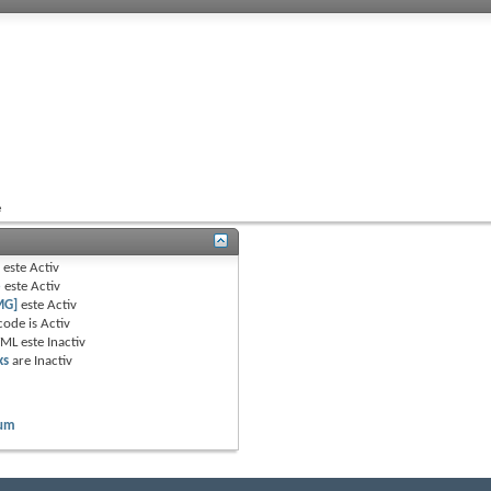
e
B
este
Activ
e
este
Activ
MG]
este
Activ
code is
Activ
TML este
Inactiv
ks
are
Inactiv
rum