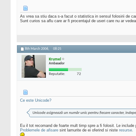
As vrea sa stiu daca s-a facut o statistica in sensul folosirii de ca
Sunt curios sa aflu care ar fi procentajul de useri care nu ar vedea
8th March 2006,
08:25
Krumel
Ambasador
Reputatie:
72
Ce este Unicode?
Unicode asignează un număr unic pentru fiecare caracter, indep
Eu il tot recomand de foarte mult timp spre a fi folosit. Le include 
Problemele de afisare
sint lamurite de ei oferind si niste
resurse
.