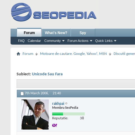
Forum
What's New?
Spy
FAQ
Calendar
Community
Forum Actions
Quick Links
Forum
Motoare de cautare. Google, Yahoo!, MSN
Discutii gene
Subiect:
Unicode Sau Fara
7th March 2006,
21:40
rakhpai
Membru SeoPedia
Reputatie:
38