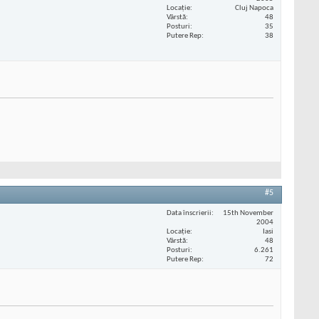
Locaţie
Cluj Napoca
Vârstă
48
Posturi
35
Putere Rep
38
#5
Data înscrierii
15th November
2004
Locaţie
Iasi
Vârstă
48
Posturi
6.261
Putere Rep
72