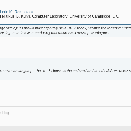
(Latin10, Romanian)
.
si Markus G. Kuhn, Computer Laboratory, University of Cambridge, UK.
e catalogues should most definitely be in UTF-8 today, because the correct characters
 wasting their time with producing Romanian ASCII message catalogues.
he Romanian language. The UTF-8 charset is the preferred and in today&#39;s MIME 
e blog.