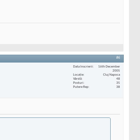
#6
Data înscrierii
16th December
2005
Locaţie
Cluj Napoca
Vârstă
48
Posturi
35
Putere Rep
38