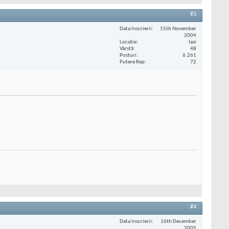
#3
Data înscrierii
15th November
2004
Locaţie
Iasi
Vârstă
48
Posturi
6.261
Putere Rep
72
#4
Data înscrierii
16th December
2005