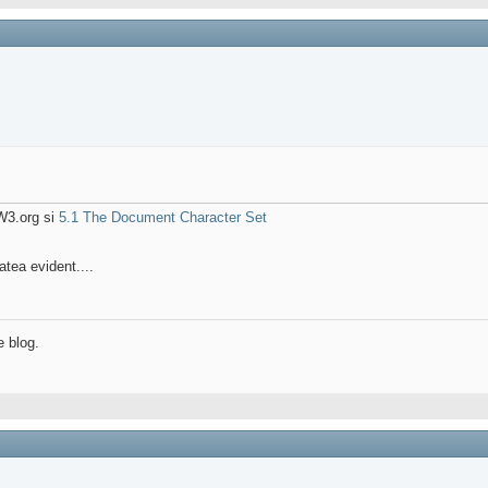
3.org si
5.1 The Document Character Set
tatea evident....
e blog.