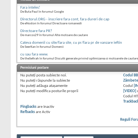
Fara inteles!
De Buta Paul în forumul Google
Directorul.ORG - inscriere fara cont, fara dureri de cap
De eNoston în forumul Directoare romanesti
Directoare fara PR?
De marcos29 în forumul Alte motoare de cautare
Cateva domenii cu site/fara site, cu pr/fara pr de vanzare ieftin
De SeerKan în forumul Domenii
cu sau fara www.
De theSefirah în forumul Discutii generale privind optimizarea si motoarele de cautar
Permisiuni postare
Nu puteţi
posta subiecte noi.
Codul B
Nu puteţi
răspunde la subiecte
Zâmbet
Nu puteţi
adăuga ataşamente
Codul
[I
Nu puteţi
modifica posturile proprii
[VIDEO]
Codul H
Trackbac
Pingbacks
are
Inactiv
Refbacks
are
Activ
Reguli Fo