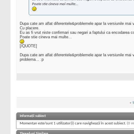
Poate stie cineva mai multe...
Dupa cate am aflat diferentele&problemele apar la versiunile mai 
Cu placere.
Eu as fi vrut niste confirmari sau negari a faptului ca encodarea c
Poate stie cineva mai multe...
[/QUOTE]
Dupa cate am aflat diferentele&problemele apar la versiunile mai 
problema... :p
«
Informații subiect
Momentan este/sunt 1 utilizator(i) care navighează în acest subiect.
(0 m
Thread-uri Similare