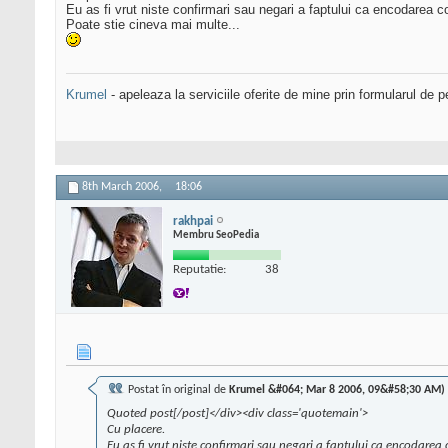
Eu as fi vrut niste confirmari sau negari a faptului ca encodarea c
Poate stie cineva mai multe...
Krumel
- apeleaza la serviciile oferite de mine prin formularul de p
8th March 2006,
18:06
rakhpai
Membru SeoPedia
Reputatie:
38
Postat în original de
Krumel &#064; Mar 8 2006, 09&#58;30 AM)
Quoted post[/post]</div><div class='quotemain'>
Cu placere.
Eu as fi vrut niste confirmari sau negari a faptului ca encodarea 