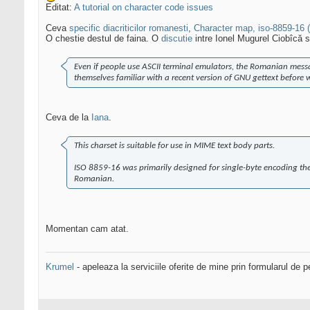
Editat:
A tutorial on character code issues
Ceva
specific diacriticilor romanesti
,
Character map, iso-8859-16 
O chestie destul de faina. O
discutie
intre Ionel Mugurel Ciobîcă 
Even if people use ASCII terminal emulators, the Romanian messag
themselves familiar with a recent version of GNU gettext before
Ceva de la
Iana
.
This charset is suitable for use in MIME text body parts.
ISO 8859-16 was primarily designed for single-byte encoding t
Romanian.
Momentan cam atat.
Krumel
- apeleaza la serviciile oferite de mine prin formularul de p