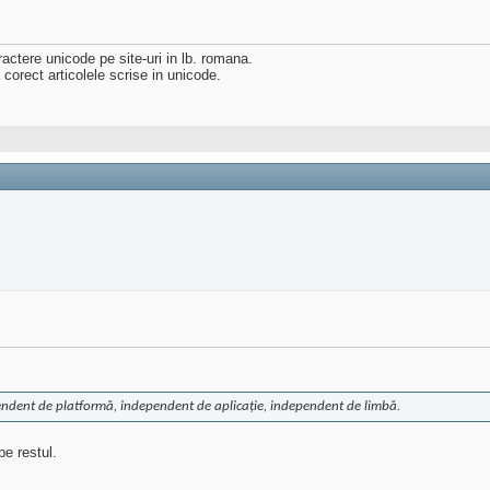
ractere unicode pe site-uri in lb. romana.
 corect articolele scrise in unicode.
endent de platformă, independent de aplicaţie, independent de limbă.
pe restul.