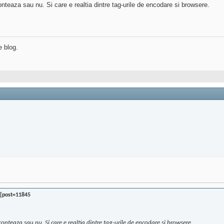
onteaza sau nu. Si care e realtia dintre tag-urile de encodare si browsere.
e blog.
 [post=11845
conteaza sau nu. Si care e realtia dintre tag-urile de encodare si browsere.