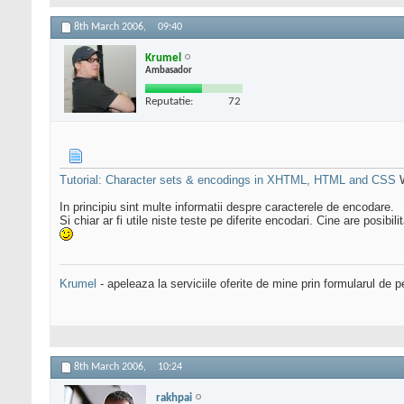
8th March 2006,
09:40
Krumel
Ambasador
Reputatie:
72
Tutorial: Character sets & encodings in XHTML, HTML and CSS
W
In principiu sint multe informatii despre caracterele de encodare.
Si chiar ar fi utile niste teste pe diferite encodari. Cine are posibili
Krumel
- apeleaza la serviciile oferite de mine prin formularul de p
8th March 2006,
10:24
rakhpai