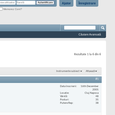
Ajutor
Înregistrare
Memorez Cont?
Căutare Avansată
Rezultate 1 la 6 din 6
Instrumente subiect
Afișează
#1
Data înscrierii
16th December
2005
Locaţie
Cluj Napoca
Vârstă
48
Posturi
35
Putere Rep
38