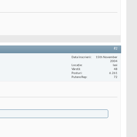
#2
Data înscrierii
15th November
2004
Locaţie
Iasi
Vârstă
48
Posturi
6.261
Putere Rep
72