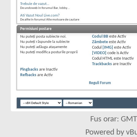
Trebuie de vazut...
De undoweb în forumul Bar, lobby...
Ati Vazut Noul Live.com?
De alfie în forumul Alte motoare de cautare
Permisiuni postare
Nu puteţi
posta subiecte noi.
Codul BB
este
Activ
Nu puteţi
răspunde la subiecte
Zâmbete
este
Activ
Nu puteţi
adăuga ataşamente
Codul
[IMG]
este
Activ
Nu puteţi
modifica posturile proprii
[VIDEO]
code is
Activ
Codul HTML este
Inactiv
Trackbacks
are
Inactiv
Pingbacks
are
Inactiv
Refbacks
are
Activ
Reguli Forum
Fus orar: GM
Powered by vBu