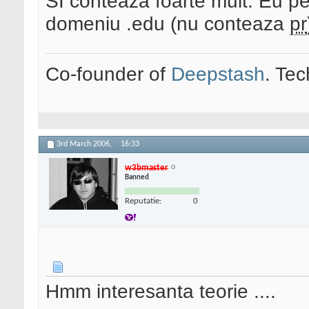
SI conteaza foarte mult. Eu per
domeniu .edu (nu conteaza
pr
Co-founder of
Deepstash
. Tec
3rd March 2006,
16:33
w3bmaster
Banned
Reputatie:
0
Hmm interesanta teorie ....