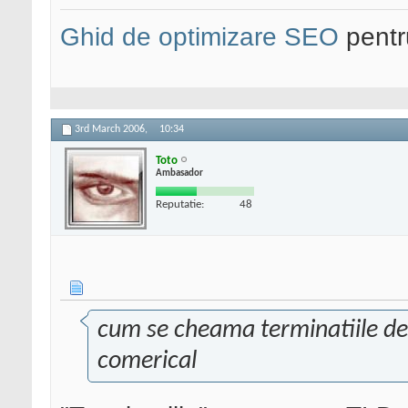
Ghid de optimizare SEO
pentru
3rd March 2006,
10:34
Toto
Ambasador
Reputatie:
48
cum se cheama terminatiile de 
comerical