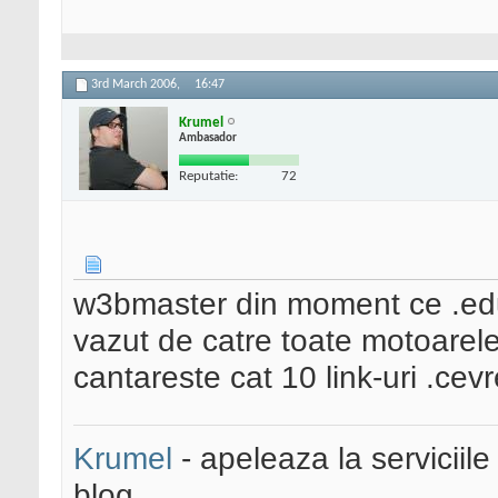
3rd March 2006,
16:47
Krumel
Ambasador
Reputatie:
72
w3bmaster din moment ce .edu 
vazut de catre toate motoarele
cantareste cat 10 link-uri .cev
Krumel
- apeleaza la serviciile
blog.