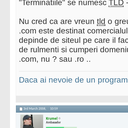
"Terminatiile" se numesc
TLD
-
Nu cred ca are vreun
tld
o greu
.com este destinat comercialulu
depinde de siteul pe care il faci
de rulmenti si cumperi domeni
.com, nu ? sau .ro ..
Daca ai nevoie de un programa
3rd March 2006,
10:59
Krumel
Ambasador