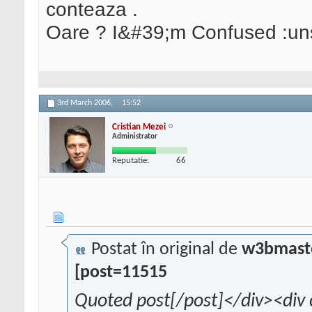
conteaza .
Oare ? I&#39;m Confused :un
3rd March 2006,
15:52
Cristian Mezei
Administrator
Reputatie:
66
Postat în original de
w3bmaste
[post=11515
Quoted post[/post]</div><div 