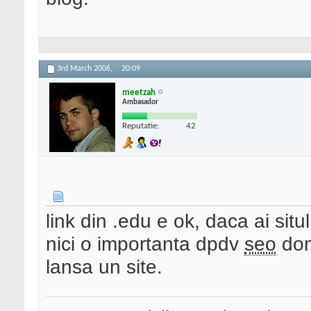
3rd March 2006,
20:09
meetzah
Ambasador
Reputatie:
42
link din .edu e ok, daca ai situl
nici o importanta dpdv
seo
dome
lansa un site.