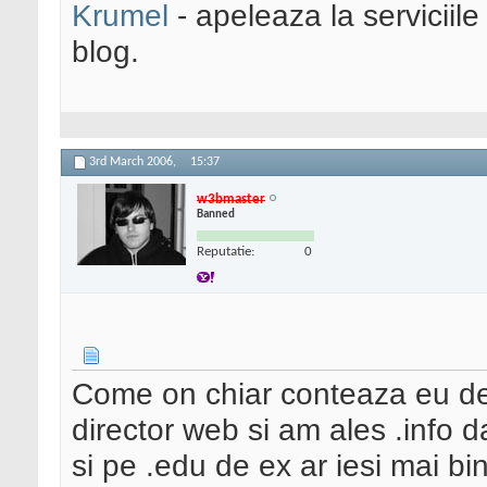
Krumel
- apeleaza la serviciile
blog.
3rd March 2006,
15:37
w3bmaster
Banned
Reputatie:
0
Come on chiar conteaza eu de
director web si am ales .info 
si pe .edu de ex ar iesi mai bi