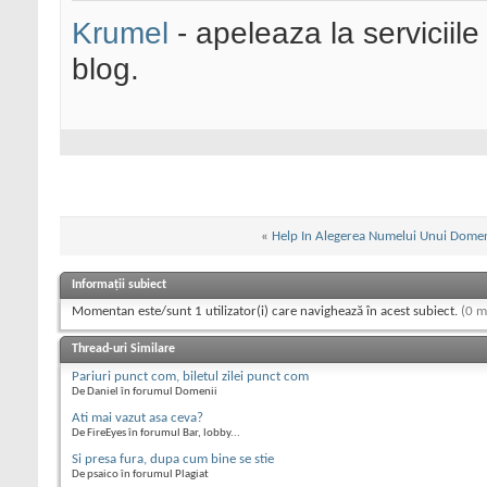
Krumel
- apeleaza la serviciile
blog.
«
Help In Alegerea Numelui Unui Dome
Informații subiect
Momentan este/sunt 1 utilizator(i) care navighează în acest subiect.
(0 m
Thread-uri Similare
Pariuri punct com, biletul zilei punct com
De Daniel în forumul Domenii
Ati mai vazut asa ceva?
De FireEyes în forumul Bar, lobby...
Si presa fura, dupa cum bine se stie
De psaico în forumul Plagiat