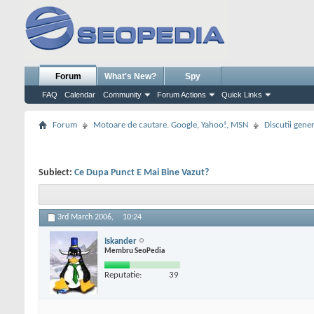
Forum
What's New?
Spy
FAQ
Calendar
Community
Forum Actions
Quick Links
Forum
Motoare de cautare. Google, Yahoo!, MSN
Discutii gene
Subiect:
Ce Dupa Punct E Mai Bine Vazut?
3rd March 2006,
10:24
Iskander
Membru SeoPedia
Reputatie:
39