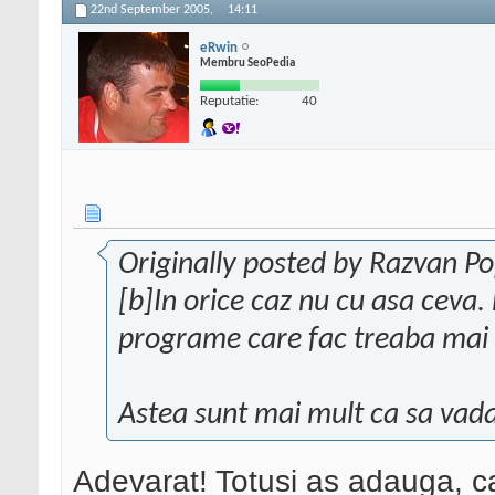
22nd September 2005,
14:11
eRwin
Membru SeoPedia
Reputatie:
40
Originally posted by Razvan P
[b]In orice caz nu cu asa ceva.
programe care fac treaba mai b
Astea sunt mai mult ca sa vada u
Adevarat! Totusi as adauga, ca