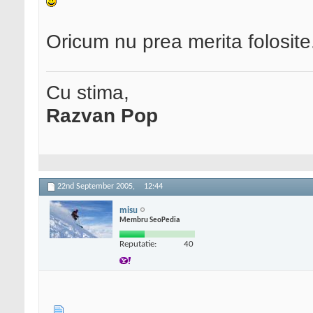
Oricum nu prea merita folosite
Cu stima,
Razvan Pop
22nd September 2005,
12:44
misu
Membru SeoPedia
Reputatie:
40