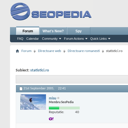
Forum
What's New?
Spy
FAQ
Calendar
Community
Forum Actions
Quick Links
Forum
Directoare web
Directoare romanesti
statistici.ro
Subiect:
statistici.ro
21st September 2005,
22:41
misu
Membru SeoPedia
Reputatie:
40