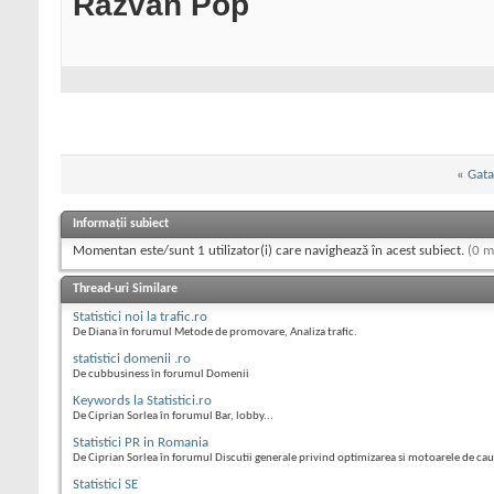
Razvan Pop
«
Gata
Informații subiect
Momentan este/sunt 1 utilizator(i) care navighează în acest subiect.
(0 m
Thread-uri Similare
Statistici noi la trafic.ro
De Diana în forumul Metode de promovare, Analiza trafic.
statistici domenii .ro
De cubbusiness în forumul Domenii
Keywords la Statistici.ro
De Ciprian Sorlea în forumul Bar, lobby...
Statistici PR in Romania
De Ciprian Sorlea în forumul Discutii generale privind optimizarea si motoarele de ca
Statistici SE