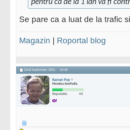
pentru ca de la 1 ian va fi cont
Se pare ca a luat de la trafic s
Magazin
|
Roportal blog
22nd September 2005,
10:26
Razvan Pop
Membru SeoPedia
Reputatie:
44