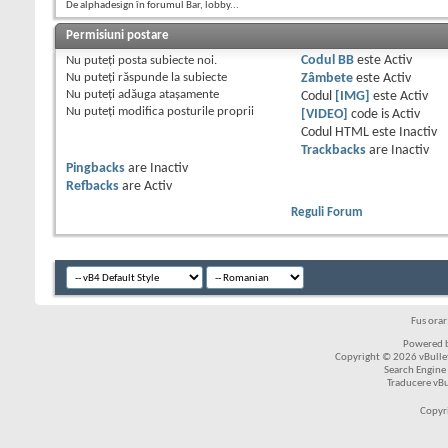
De alphadesign în forumul Bar, lobby...
Permisiuni postare
Nu puteţi
posta subiecte noi.
Codul BB
este
Activ
Nu puteţi
răspunde la subiecte
Zâmbete
este
Activ
Nu puteţi
adăuga ataşamente
Codul
[IMG]
este
Activ
Nu puteţi
modifica posturile proprii
[VIDEO]
code is
Activ
Codul HTML este
Inactiv
Trackbacks
are
Inactiv
Pingbacks
are
Inactiv
Refbacks
are
Activ
Reguli Forum
Fus ora
Powered b
Copyright © 2026 vBulleti
Search Engine
Traducere vB
Copyr