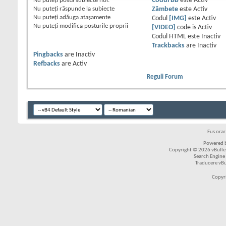
Nu puteţi
posta subiecte noi.
Codul BB
este
Activ
Nu puteţi
răspunde la subiecte
Zâmbete
este
Activ
Nu puteţi
adăuga ataşamente
Codul
[IMG]
este
Activ
Nu puteţi
modifica posturile proprii
[VIDEO]
code is
Activ
Codul HTML este
Inactiv
Trackbacks
are
Inactiv
Pingbacks
are
Inactiv
Refbacks
are
Activ
Reguli Forum
Fus ora
Powered b
Copyright © 2026 vBulleti
Search Engine
Traducere vB
Copyr