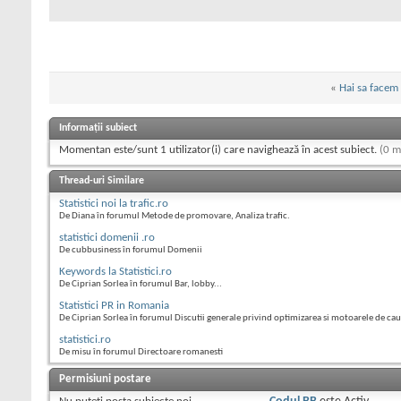
«
Hai sa facem 
Informații subiect
Momentan este/sunt 1 utilizator(i) care navighează în acest subiect.
(0 m
Thread-uri Similare
Statistici noi la trafic.ro
De Diana în forumul Metode de promovare, Analiza trafic.
statistici domenii .ro
De cubbusiness în forumul Domenii
Keywords la Statistici.ro
De Ciprian Sorlea în forumul Bar, lobby...
Statistici PR in Romania
De Ciprian Sorlea în forumul Discutii generale privind optimizarea si motoarele de ca
statistici.ro
De misu în forumul Directoare romanesti
Permisiuni postare