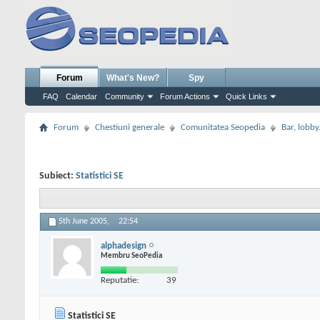
Forum
What's New?
Spy
FAQ
Calendar
Community
Forum Actions
Quick Links
Forum
Chestiuni generale
Comunitatea Seopedia
Bar, lobby.
Subiect:
Statistici SE
5th June 2005,
22:54
alphadesign
Membru SeoPedia
Reputatie:
39
Statistici SE