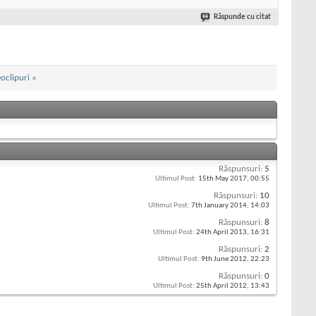
Răspunde cu citat
eoclipuri
»
Răspunsuri:
5
Ultimul Post:
15th May 2017,
00:55
Răspunsuri:
10
Ultimul Post:
7th January 2014,
14:03
Răspunsuri:
8
Ultimul Post:
24th April 2013,
16:31
Răspunsuri:
2
Ultimul Post:
9th June 2012,
22:23
Răspunsuri:
0
Ultimul Post:
25th April 2012,
13:43