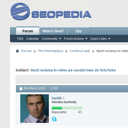
Forum
What's New?
Spy
FAQ
Calendar
Community
Forum Actions
Quick Links
Forum
The Marketplace
Continut web
Vand reclama in-vid
Subiect:
Vand reclama in-video pe canalul meu de YotuTube
9th March 2025,
11:02
haotik
Membru SeoPedia
Reputatie:
41