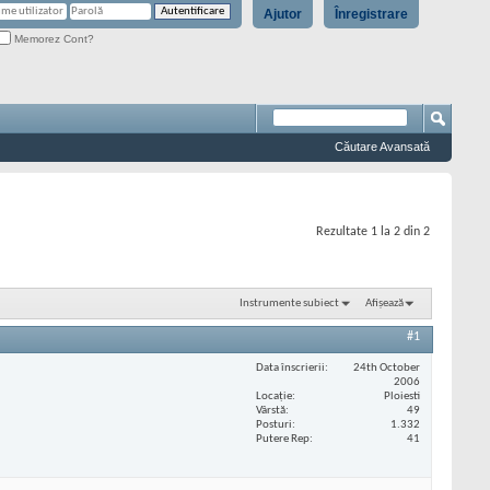
Ajutor
Înregistrare
Memorez Cont?
Căutare Avansată
Rezultate 1 la 2 din 2
Instrumente subiect
Afișează
#1
Data înscrierii
24th October
2006
Locaţie
Ploiesti
Vârstă
49
Posturi
1.332
Putere Rep
41