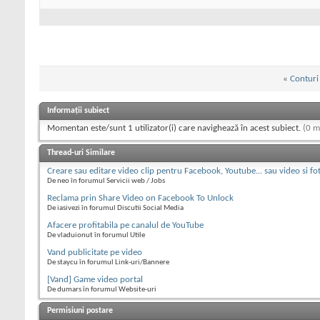
«
Conturi 
Informații subiect
Momentan este/sunt 1 utilizator(i) care navighează în acest subiect.
(0 m
Thread-uri Similare
Creare sau editare video clip pentru Facebook, Youtube... sau video si fo
De neo în forumul Servicii web / Jobs
Reclama prin Share Video on Facebook To Unlock
De iasivezi în forumul Discutii Social Media
Afacere profitabila pe canalul de YouTube
De vladuionut în forumul Utile
Vand publicitate pe video
De staycu în forumul Link-uri/Bannere
[Vand] Game video portal
De dumars în forumul Website-uri
Permisiuni postare