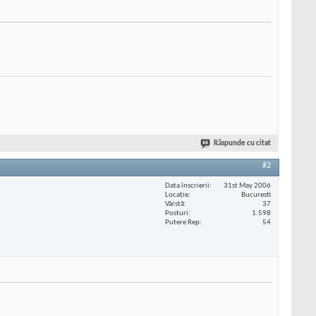
Răspunde cu citat
#2
Data înscrierii
31st May 2006
Locaţie
Bucuresti
Vârstă
37
Posturi
1.598
Putere Rep
54