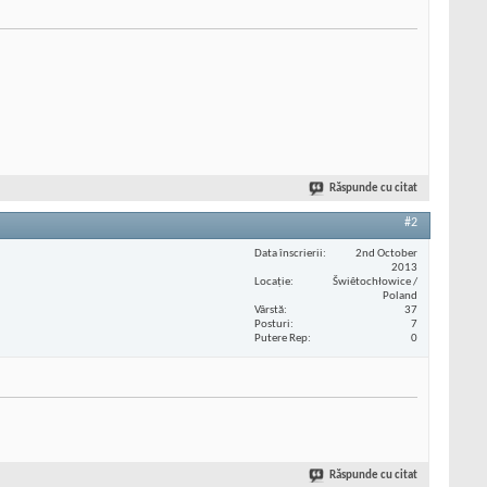
Răspunde cu citat
#2
Data înscrierii
2nd October
2013
Locaţie
Šwiêtochłowice /
Poland
Vârstă
37
Posturi
7
Putere Rep
0
Răspunde cu citat