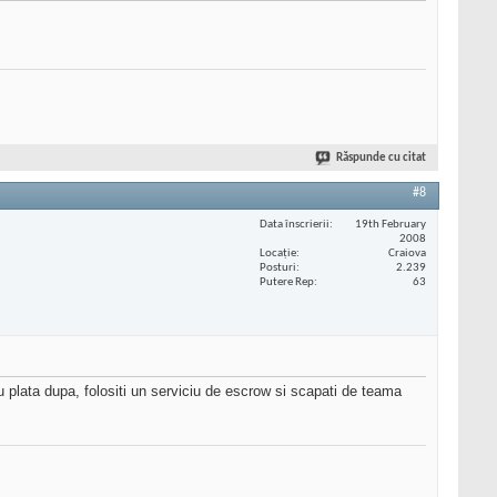
Răspunde cu citat
#8
Data înscrierii
19th February
2008
Locaţie
Craiova
Posturi
2.239
Putere Rep
63
u plata dupa, folositi un serviciu de escrow si scapati de teama