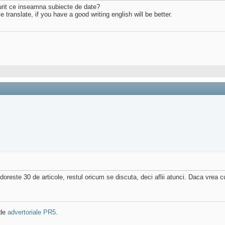
murit ce inseamna subiecte de date?
translate, if you have a good writing english will be better.
reste 30 de articole, restul oricum se discuta, deci aflii atunci. Daca vrea c
 de
advertoriale PR5
.