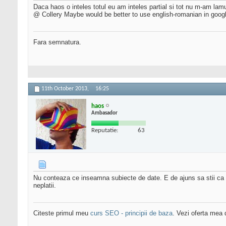
Daca haos o inteles totul eu am inteles partial si tot nu m-am la
@ Collery Maybe would be better to use english-romanian in google 
Fara semnatura.
11th October 2013,
16:25
haos
Ambasador
Reputatie:
63
Nu conteaza ce inseamna subiecte de date. E de ajuns sa stii ca do
neplatii.
Citeste primul meu
curs SEO - principii de baza
. Vezi oferta mea