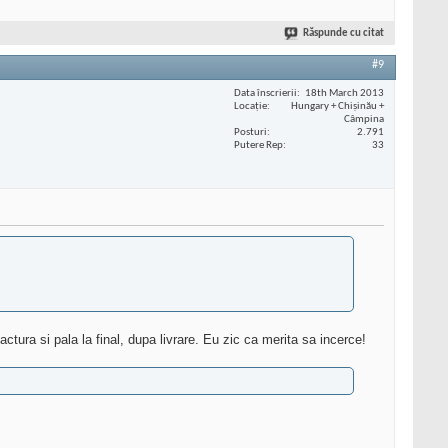
Răspunde cu citat
#9
Data înscrierii
18th March 2013
Locaţie
Hungary + Chișinău +
Câmpina
Posturi
2.791
Putere Rep
33
ctura si pala la final, dupa livrare. Eu zic ca merita sa incerce!