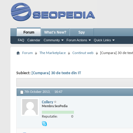
Forum
What's New?
Spy
FAQ
Calendar
Community
Forum Actions
Quick Links
Forum
The Marketplace
Continut web
[Cumpara] 30 de text
Subiect:
[Cumpara] 30 de texte din IT
7th October 2013,
16:47
Collery
Membru SeoPedia
Reputatie:
0