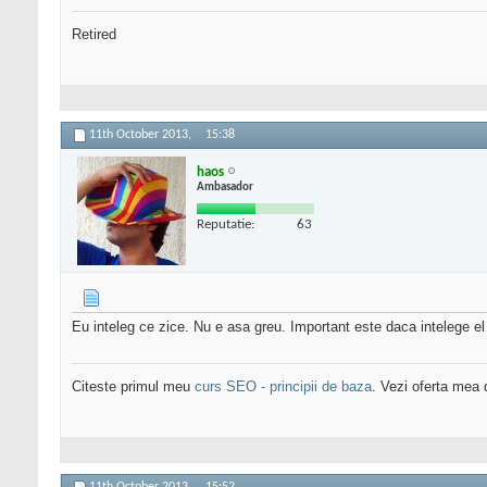
Retired
11th October 2013,
15:38
haos
Ambasador
Reputatie:
63
Eu inteleg ce zice. Nu e asa greu. Important este daca intelege e
Citeste primul meu
curs SEO - principii de baza
. Vezi oferta mea