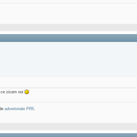
l ce zicem noi
 de
advertoriale PR5
.