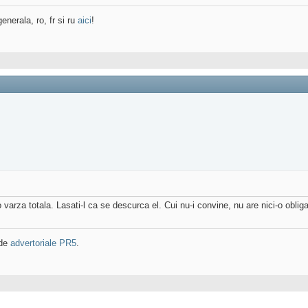
enerala, ro, fr si ru
aici
!
 varza totala. Lasati-l ca se descurca el. Cui nu-i convine, nu are nici-o obliga
 de
advertoriale PR5
.