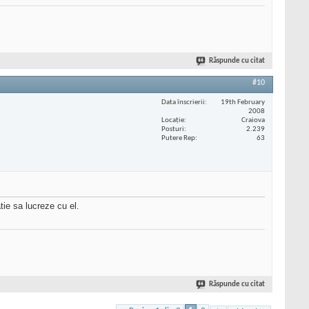
Răspunde cu citat
#10
Data înscrierii
19th February
2008
Locaţie
Craiova
Posturi
2.239
Putere Rep
63
tie sa lucreze cu el.
Răspunde cu citat