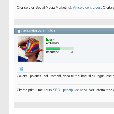
Ofer servicii Social Media Marketing!.
Articole contra cost
Oferta g
11th October 2013,
18:04
haos
Ambasador
Reputatie:
63
Collery - polonez, noi - romani, daca te mai bagi si tu ungur, iese o
Citeste primul meu
curs SEO - principii de baza
. Vezi oferta mea