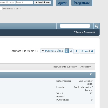
Ajutor
Înregistrare
Memorez Cont?
Căutare Avansată
Pagina 1 din 2
1
2
Rezultate 1 la 10 din 11
Ultimul
Instrumente subiect
Afișează
#1
Data înscrierii
2nd October
2013
Locaţie
Šwiêtochłowice /
Poland
Vârstă
37
Posturi
7
Putere Rep
0