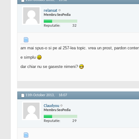
11th October 2013,
15:52
relansat
Membru SeoPedia
Reputatie:
32
am mai spus-o si pe al 257-lea topic. vrea un prost, pardon content 
e simplu
dar chiar nu se gaseste nimeni?
11th October 2013,
16:07
Claudyou
Membru SeoPedia
Reputatie:
29