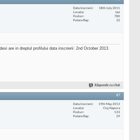
Data înscrierii
18th July 2011
Locaţie
Iasi
Posturi
780
Putere Rep
32
si are in dreptul profilului data inscrierii: 2nd October 2013.
Răspunde cu citat
#7
Data înscrierii
19th May 2013
Locaţie
Cluj Napoca
Posturi
533
Putere Rep
29