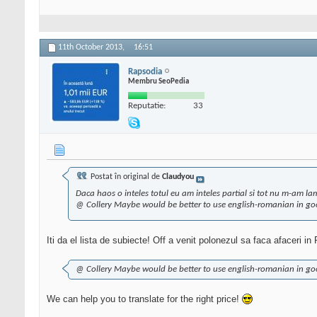
11th October 2013,
16:51
Rapsodia
Membru SeoPedia
Reputatie:
33
Postat în original de
Claudyou
Daca haos o inteles totul eu am inteles partial si tot nu m-am l
@ Collery Maybe would be better to use english-romanian in googl
Iti da el lista de subiecte! Off a venit polonezul sa faca afaceri i
@ Collery Maybe would be better to use english-romanian in googl
We can help you to translate for the right price!