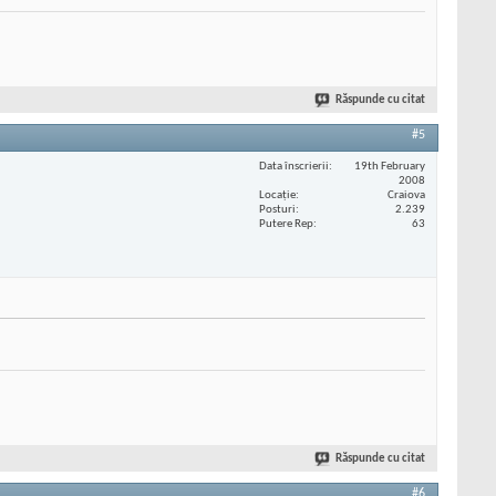
Răspunde cu citat
#5
Data înscrierii
19th February
2008
Locaţie
Craiova
Posturi
2.239
Putere Rep
63
Răspunde cu citat
#6