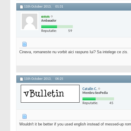
11th October 2013,
01:31
emm
Ambasador
Reputatie:
59
Cineva, romaneste nu vorbit aici raspuns lui? Sa intelege ce zis.
11th October 2013,
06:25
Catalin C.
Membru SeoPedia
Reputatie:
45
Wouldn't it be better if you used english instead of messed-up ro