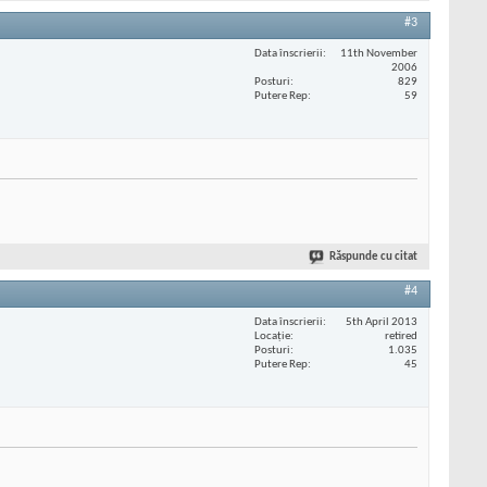
#3
Data înscrierii
11th November
2006
Posturi
829
Putere Rep
59
Răspunde cu citat
#4
Data înscrierii
5th April 2013
Locaţie
retired
Posturi
1.035
Putere Rep
45