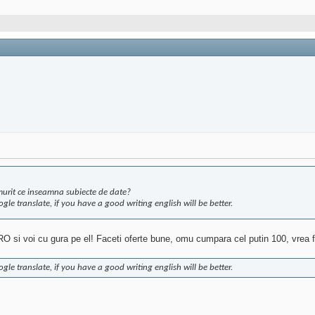
amurit ce inseamna subiecte de date?
e translate, if you have a good writing english will be better.
n RO si voi cu gura pe el! Faceti oferte bune, omu cumpara cel putin 100, vrea fa
e translate, if you have a good writing english will be better.