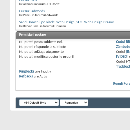
Cursuri Seo
De ochiosu în forumul SEO Soft
Cursuri adwords
De Pancu în forumul Adwords
Vand Domenii pe nisele: Web Design, SEO, Web Design Brasov
De Razvan Badu în forumul Domenii
Permisiuni postare
Nu puteţi
posta subiecte noi.
Codul B
Nu puteţi
răspunde la subiecte
Zâmbet
Nu puteţi
adăuga ataşamente
Codul
[I
Nu puteţi
modifica posturile proprii
[VIDEO]
Codul H
Trackbac
Pingbacks
are
Inactiv
Refbacks
are
Activ
Reguli Fo