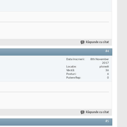
Răspunde cu citat
#4
Data înscrierii
8th November
2017
Locaţie
ploiesti
Vârstă
36
Posturi
6
Putere Rep
0
Răspunde cu citat
#5