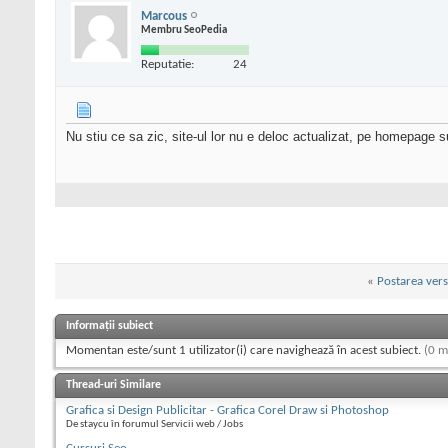
Marcous
Membru SeoPedia
Reputatie:
24
Nu stiu ce sa zic, site-ul lor nu e deloc actualizat, pe homepage 
«
Postarea vers
Informații subiect
Momentan este/sunt 1 utilizator(i) care navighează în acest subiect.
(0 m
Thread-uri Similare
Grafica si Design Publicitar - Grafica Corel Draw si Photoshop
De staycu în forumul Servicii web / Jobs