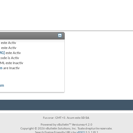
B
este
Activ
e
este
Activ
MG]
este
Activ
code is
Activ
TML este
Inactiv
ks
are
Inactiv
rum
Fus orar: GMT +3. Acum este
10:56
.
Powered by vBulletin™ Versiunea 4.2.0
Copyright © 2026 vBulletin Solutions, Inc. Toate drepturile rezervate.
Search Engine Friendly URLs by
vBSEO
3.5.1 PL1