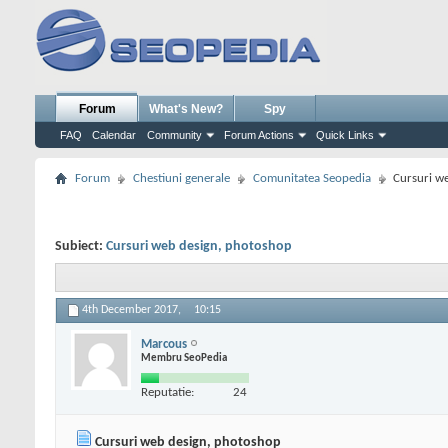
Forum
What's New?
Spy
FAQ
Calendar
Community
Forum Actions
Quick Links
Forum
Chestiuni generale
Comunitatea Seopedia
Cursuri w
Subiect:
Cursuri web design, photoshop
4th December 2017,
10:15
Marcous
Membru SeoPedia
Reputatie:
24
Cursuri web design, photoshop