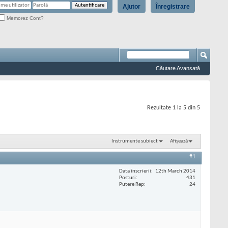
Ajutor
Înregistrare
Memorez Cont?
Căutare Avansată
Rezultate 1 la 5 din 5
Instrumente subiect
Afișează
#1
Data înscrierii
12th March 2014
Posturi
431
Putere Rep
24