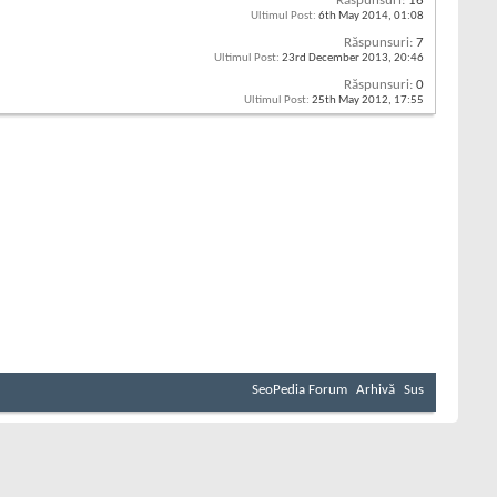
Răspunsuri:
16
Ultimul Post:
6th May 2014,
01:08
Răspunsuri:
7
Ultimul Post:
23rd December 2013,
20:46
Răspunsuri:
0
Ultimul Post:
25th May 2012,
17:55
SeoPedia Forum
Arhivă
Sus