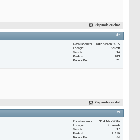
Răspunde cu citat
#2
Data înscrierii
10th March 2015
Locaţie
Ploiesti
Vârstă
34
Posturi
103
Putere Rep
21
Răspunde cu citat
#3
Data înscrierii
31st May 2006
Locaţie
Bucuresti
Vârstă
37
Posturi
1.598
Putere Rep
54