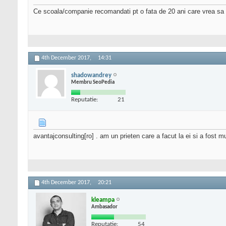
Ce scoala/companie recomandati pt o fata de 20 ani care vrea sa 
4th December 2017,
14:31
shadowandrey
Membru SeoPedia
Reputatie:
21
avantajconsulting[ro] . am un prieten care a facut la ei si a fost m
4th December 2017,
20:21
kleampa
Ambasador
Reputatie:
54