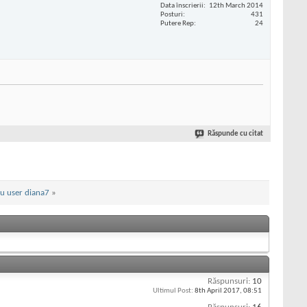
Data înscrierii
12th March 2014
Posturi
431
Putere Rep
24
Răspunde cu citat
u user diana7
»
Răspunsuri:
10
Ultimul Post:
8th April 2017,
08:51